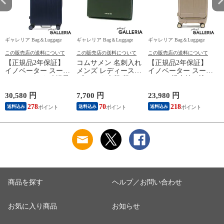
ギャレリア Bag＆Luggage
ギャレリア Bag＆Luggage
ギャレリア Bag＆Luggage
ギ
この販売店の送料について
この販売店の送料について
この販売店の送料について
【正規品2年保証】
コムサメン 名刺入れ
【正規品2年保証】
イノベーター スーツ
メンズ レディース
イノベーター スーツ
ケース Lサイズ 軽量
ブランド 本革 革
ケース 機内持ち込み
innovator キャリーケ
COMME CA MEN 薄
フロントオープン 軽
ース suitcase ストッ
型 スリム 軽量 おし
量 innovator キャリー
30,580 円
7,700 円
23,980 円
2
パー フロントポケッ
ゃれ バイカラー カ
ケース ブランド 小
278
70
218
送料込み
送料込み
送料込み
ト キャリーバッグ
ードケース カード入
さめ Sサイズ ストッ
PC 静音 TSAロック
れ ビジネス シンプ
パー TSAロック 3泊
旅行 9泊 10泊
ル 10代 20代 30代
4泊 38L Extreme
ー
Extreme Journey 92L
Cole 名刺入
Journey Cabin INV50
B
Large INV90
WCM6755
0
商品を探す
ヘルプ／お問い合わせ
お気に入り商品
お知らせ