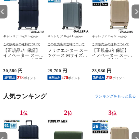
ギャレリア Bag＆Luggage
ギャレリア Bag＆Luggage
ギャレリア Bag＆Luggage
ギ
この販売店の送料について
この販売店の送料について
この販売店の送料について
【正規品2年保証】
フリクエンター スー
【正規品2年保証】
イノベーター スーツ
ツケース Mサイズ
イノベーター スーツ
ケース Lサイズ 軽量
FREQUENTER リエ
ケース 機内持ち込み
K
innovator キャリーケ
ーヴェ キャリーケー
フロントオープン 軽
ース suitcase ストッ
ス 52L 軽量 軽い 静
量 innovator キャリー
30,580 円
29,700 円
23,980 円
2
パー フロントポケッ
音 メンズ レディー
ケース ブランド 小
278
270
218
送料込み
送料込み
送料込み
ト キャリーバッグ
ス M TSロック 5泊 6
さめ Sサイズ ストッ
PC 静音 TSAロック
泊 旅行 出張 消臭 抗
パー TSAロック 3泊
旅行 9泊 10泊
菌 LIEVE 4輪キャリ
4泊 38L Extreme
水
Extreme Journey 92L
人気ランキング
ー 57cm 1-252
Journey Cabin INV50
ランキングをもっと見る
Large INV90
1
2
3
位
位
位