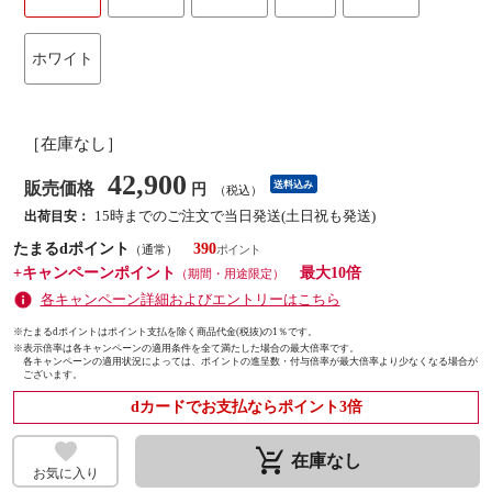
ホワイト
［在庫なし］
42,900
販売価格
送料込み
円
（税込）
15時までのご注文で当日発送(土日祝も発送)
出荷目安：
たまるdポイント
390
（通常）
+キャンペーンポイント
最大10倍
（期間・用途限定）
各キャンペーン詳細およびエントリーはこちら
※たまるdポイントはポイント支払を除く商品代金(税抜)の1％です。
※
表示倍率は各キャンペーンの適用条件を全て満たした場合の最大倍率です。
各キャンペーンの適用状況によっては、ポイントの進呈数・付与倍率が最大倍率より少なくなる場合が
ございます。
dカードでお支払ならポイント3倍
remove_shopping_cart
在庫なし
お気に入り