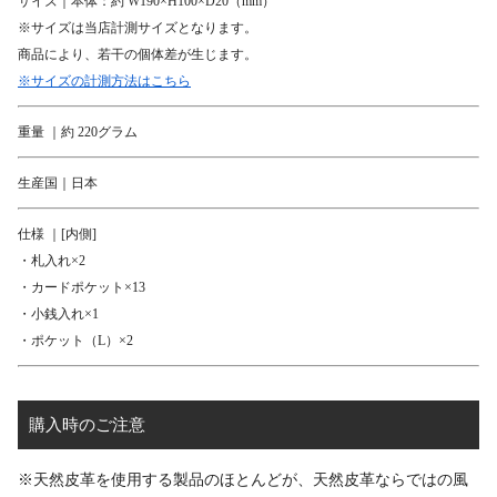
サイズ｜本体：約 W190×H100×D20（mm）
※サイズは当店計測サイズとなります。
商品により、若干の個体差が生じます。
※サイズの計測方法はこちら
重量 ｜約 220グラム
生産国｜日本
仕様 ｜[内側]
・札入れ×2
・カードポケット×13
・小銭入れ×1
・ポケット（L）×2
購入時のご注意
※天然皮革を使用する製品のほとんどが、天然皮革ならではの風