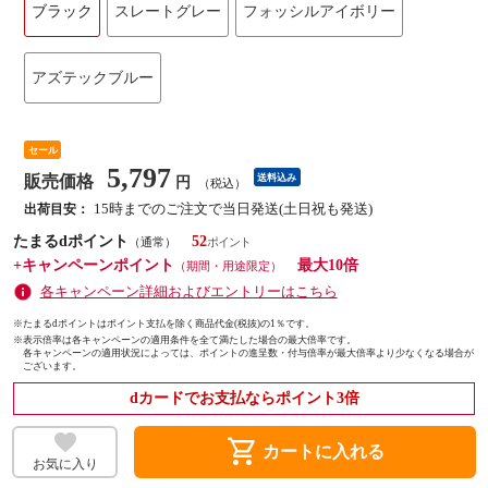
ブラック
スレートグレー
フォッシルアイボリー
アズテックブルー
セール
5,797
販売価格
送料込み
円
（税込）
15時までのご注文で当日発送(土日祝も発送)
出荷目安：
たまるdポイント
52
（通常）
+キャンペーンポイント
最大10倍
（期間・用途限定）
各キャンペーン詳細およびエントリーはこちら
※たまるdポイントはポイント支払を除く商品代金(税抜)の1％です。
※
表示倍率は各キャンペーンの適用条件を全て満たした場合の最大倍率です。
各キャンペーンの適用状況によっては、ポイントの進呈数・付与倍率が最大倍率より少なくなる場合が
ございます。
dカードでお支払ならポイント3倍
shopping_cart
カートに入れる
お気に入り