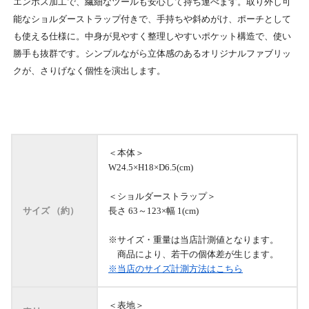
エンボス加工で、繊細なツールも安心して持ち運べます。取り外し可
能なショルダーストラップ付きで、手持ちや斜めがけ、ポーチとして
も使える仕様に。中身が見やすく整理しやすいポケット構造で、使い
勝手も抜群です。シンプルながら立体感のあるオリジナルファブリッ
クが、さりげなく個性を演出します。
＜本体＞
W24.5×H18×D6.5(cm)
＜ショルダーストラップ＞
サイズ （約）
長さ 63～123×幅 1(cm)
※サイズ・重量は当店計測値となります。
商品により、若干の個体差が生じます。
※当店のサイズ計測方法はこちら
＜表地＞