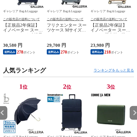
ギャレリア Bag＆Luggage
ギャレリア Bag＆Luggage
ギャレリア Bag＆Luggage
ギ
この販売店の送料について
この販売店の送料について
この販売店の送料について
【正規品2年保証】
フリクエンター スー
【正規品2年保証】
イノベーター スーツ
ツケース Mサイズ
イノベーター スーツ
ケース Lサイズ 軽量
FREQUENTER リエ
ケース 機内持ち込み
K
innovator キャリーケ
ーヴェ キャリーケー
フロントオープン 軽
ース suitcase ストッ
ス 52L 軽量 軽い 静
量 innovator キャリー
30,580 円
29,700 円
23,980 円
2
パー フロントポケッ
音 メンズ レディー
ケース ブランド 小
278
270
218
送料込み
送料込み
送料込み
ト キャリーバッグ
ス M TSロック 5泊 6
さめ Sサイズ ストッ
PC 静音 TSAロック
泊 旅行 出張 消臭 抗
パー TSAロック 3泊
旅行 9泊 10泊
菌 LIEVE 4輪キャリ
4泊 38L Extreme
水
Extreme Journey 92L
人気ランキング
ー 57cm 1-252
Journey Cabin INV50
ランキングをもっと見る
Large INV90
1
2
3
位
位
位
ギャレリア Bag＆Luggage
ギャレリア Bag＆Luggage
ギャレリア Bag＆Luggage
ギ