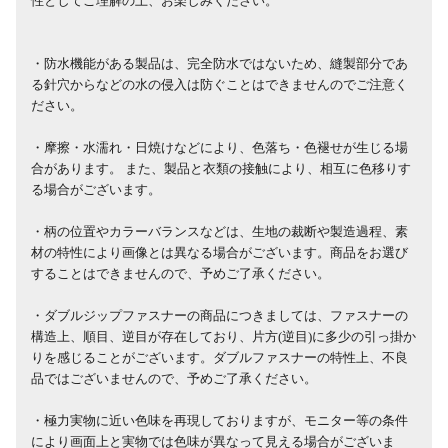
性としてご理解の上、お楽しみください。
・防水機能がある製品は、完全防水ではないため、縫製部分であ
る針穴からなどの水の侵入は防ぐことはできませんのでご注意く
ださい。
・摩擦・水濡れ・日焼けなどにより、色落ち・色褪せが生じる場
合があります。 また、製品と衣類の接触により、相互に色移りす
る場合がございます。
・柄の位置やカラーバランスなどは、生地の裁断や製造過程、素
材の特性により画像とは異なる場合がございます。商品をお選び
することはできませんので、予めご了承ください。
・ダブルジップファスナーの商品につきましては、ファスナーの
構造上、順目、逆目が存在しており、片方(逆目)に多少の引っ掛か
りを感じることがございます。ダブルファスナーの特性上、不良
品ではございませんので、予めご了承ください。
・極力実物に近い色味を再現しておりますが、モニター等の条件
により画面上と実物では色味が異なって見える場合がございま