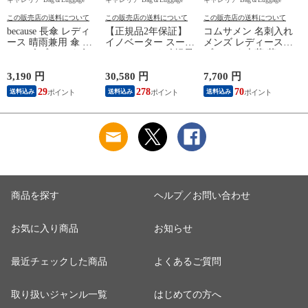
この販売店の送料について
この販売店の送料について
この販売店の送料について
because 長傘 レディ
【正規品2年保証】
コムサメン 名刺入れ
ース 晴雨兼用 傘 ビ
イノベーター スーツ
メンズ レディース
コーズ ブランド 女
ケース Lサイズ 軽量
ブランド 本革 革
性 花びら 日傘 雨傘
innovator キャリーケ
COMME CA MEN 薄
手開き 手動開閉 親
ース suitcase ストッ
型 スリム 軽量 おし
量
3,190 円
30,580 円
7,700 円
2
骨50cm 8本骨 丈夫
パー フロントポケッ
ゃれ バイカラー カ
29
278
70
送料込み
送料込み
送料込み
軽量 UVカット100%
ト キャリーバッグ
ードケース カード入
完全遮光 裏面黒 遮
PC 静音 TSAロック
れ ビジネス シンプ
光 遮熱 可愛い PUバ
旅行 9泊 10泊
ル 10代 20代 30代
4
イカラーパイピング
Extreme Journey 92L
Cole 名刺入
J
B-936845
Large INV90
WCM6755
商品を探す
ヘルプ／お問い合わせ
お気に入り商品
お知らせ
最近チェックした商品
よくあるご質問
取り扱いジャンル一覧
はじめての方へ