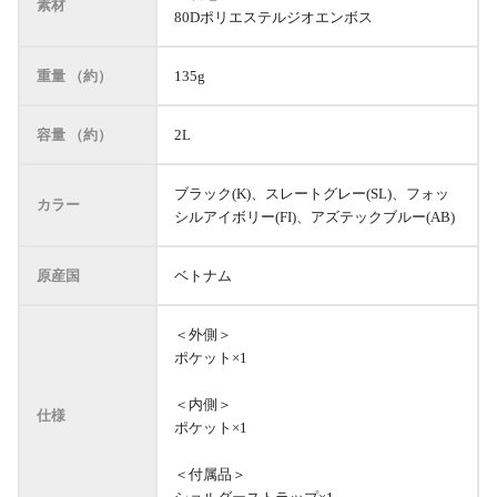
素材
80Dポリエステルジオエンボス
重量 （約）
135g
容量 （約）
2L
ブラック(K)、スレートグレー(SL)、フォッ
カラー
シルアイボリー(FI)、アズテックブルー(AB)
原産国
ベトナム
＜外側＞
ポケット×1
＜内側＞
仕様
ポケット×1
＜付属品＞