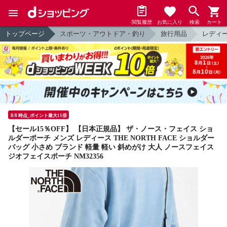
閲覧履歴
お気に入り
検索
カート
トップページ
スポーツ・アウトドア・釣り
旅行用品
レディ
8/8 時点_ポイント最大11倍
【セール15％OFF】 【日本正規品】 ザ・ノース・フェイス ショ
ルダーポーチ メンズ レディース THE NORTH FACE ショルダー
バッグ 小さめ ブランド 軽量 軽い 斜めがけ 大人 ノースフェイス
ジオフェイスポーチ NM32356