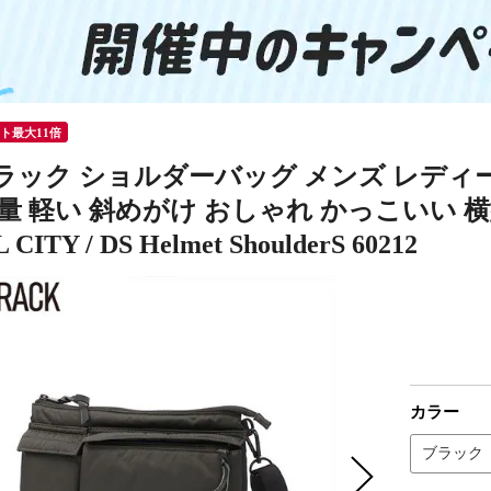
ント最大11倍
ック ショルダーバッグ メンズ レディース
量 軽い 斜めがけ おしゃれ かっこいい 
 CITY / DS Helmet ShoulderS 60212
カラー
ブラック