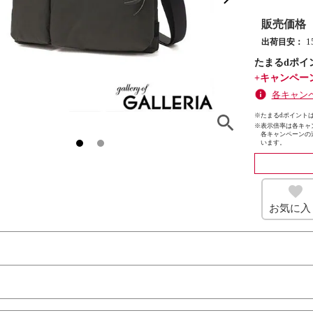
販売価格
出荷目安：
たまるdポイ
+キャンペー
各キャン
※たまるdポイントは
※
表示倍率は各キャ
各キャンペーンの
います。
お気に入