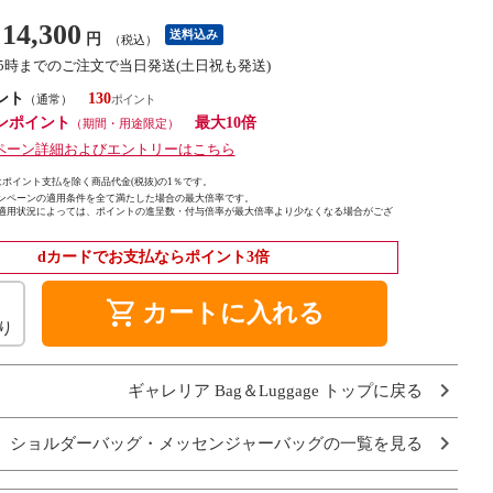
14,300
送料込み
円
（税込）
15時までのご注文で当日発送(土日祝も発送)
ント
130
（通常）
ンポイント
最大10倍
（期間・用途限定）
ペーン詳細およびエントリーはこちら
ポイント支払を除く商品代金(税抜)の1％です。
ンペーンの適用条件を全て満たした場合の最大倍率です。
適用状況によっては、ポイントの進呈数・付与倍率が最大倍率より少なくなる場合がござ
dカードでお支払ならポイント3倍
shopping_cart
カートに入れる
り
ギャレリア Bag＆Luggage トップに戻る
ショルダーバッグ・メッセンジャーバッグの一覧を見る