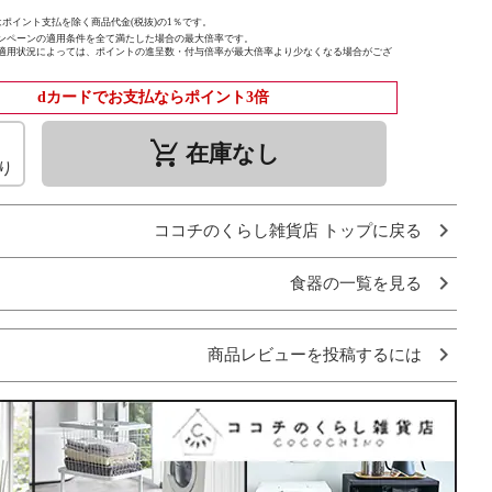
ポイント支払を除く商品代金(税抜)の1％です。
ンペーンの適用条件を全て満たした場合の最大倍率です。
適用状況によっては、ポイントの進呈数・付与倍率が最大倍率より少なくなる場合がござ
dカードでお支払ならポイント3倍
remove_shopping_cart
在庫なし
り
ココチのくらし雑貨店 トップに戻る
食器の一覧を見る
商品レビューを投稿するには