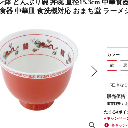
鉢 どんぶり碗 丼碗 直径15.3cm 中華食
 食器 中華皿 食洗機対応 おまち堂 ラーメ
カラー
龍
唐
［在庫な
販売価格
出荷目安：
たまるdポイ
+キャンペー
各キャン