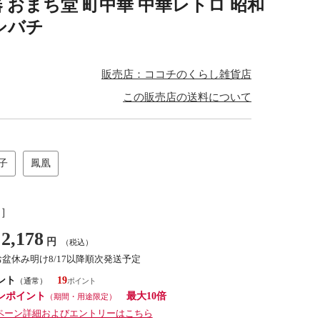
器 おまち堂 町中華 中華レトロ 昭和
シバチ
販売店：ココチのくらし雑貨店
この販売店の送料について
子
鳳凰
し］
2,178
円
（税込）
お盆休み明け8/17以降順次発送予定
ント
19
（通常）
ンポイント
最大10倍
（期間・用途限定）
ペーン詳細およびエントリーはこちら