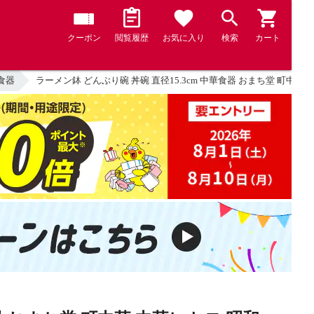
クーポン
閲覧履歴
お気に入り
検索
カート
食器
ラーメン鉢 どんぶり碗 丼碗 直径15.3cm 中華食器 おまち堂 町中華