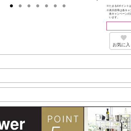
※たまるdポイントは
※
表示倍率は各キャ
各キャンペーンの
います。
お気に入