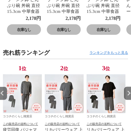
ぶり碗 丼碗 直径
ぶり碗 丼碗 直径
ぶり碗 丼碗 直径
ん
15.3cm 中華食器
15.3cm 中華食器
15.3cm 中華食器
ー
おまち堂 町中華
おまち堂 町中華
おまち堂 町中華
華
2,178
円
2,178
円
2,178
円
中華レトロ 昭和
中華レトロ 昭和
中華レトロ 昭和
レ
レトロ 食器 中華
レトロ 食器 中華
レトロ 食器 中華
華
在庫なし
在庫なし
在庫なし
皿 食洗機対応 お
皿 食洗機対応 お
皿 食洗機対応 お
洗
まち堂 ラーメシ
まち堂 ラーメシ
まち堂 ラーメシ
堂
バチ
バチ
バチ
ま
売れ筋ランキング
ランキングをもっと見る
1
2
3
位
位
位
ココチのくらし雑貨店
ココチのくらし雑貨店
ココチのくらし雑貨店
この販売店の送料について
この販売店の送料について
この販売店の送料について
疲労回復 パジャマ
リカバリーウェア 上
リカバリーウェア 上