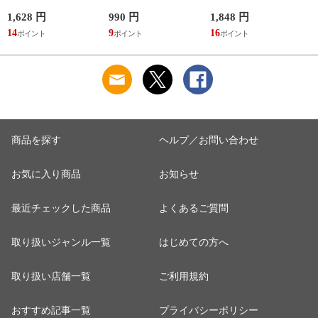
レディース 冷え 防
しゃれ 食器 食洗機
たり メッシュ 涼し
止 グッズ 夏 備長炭
対応 レンジ 割れな
い ベーシックカラー
1,628 円
990 円
1,848 円
9
メッシュサポーター
い 軽い 木目 Natule
ゆったりメッシュメ
14
9
16
レンジ手付木目椀 L
ンズ5本指ソックス
ナチュール BPAフリ
ー 割れない食器
商品を探す
ヘルプ／お問い合わせ
お気に入り商品
お知らせ
最近チェックした商品
よくあるご質問
取り扱いジャンル一覧
はじめての方へ
取り扱い店舗一覧
ご利用規約
おすすめ記事一覧
プライバシーポリシー