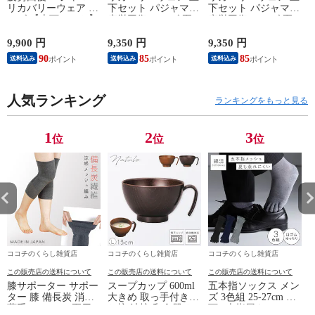
リカバリーウェア メ
下セット パジャマ
下セット パジャマ
ンズ 【上下セット】
疲労回復 メンズ 夏
疲労回復 メンズ 夏
【医療機器認定】疲
半袖シャツ＋7分丈パ
半袖シャツ＋7分丈パ
れが取れる パジャマ
ンツ 春夏用【一般医
ンツ 春夏用【一般医
9,900 円
9,350 円
9,350 円
8
血行促進 肩こり 腰
療機器】部屋着 肩こ
療機器】部屋着 肩こ
90
85
85
送料込み
送料込み
送料込み
痛対策 疲れ 軽減 ル
り 冷え性 疲れが取
り 冷え性 疲れが取
ームウェア 父の日
れる 腰痛 血行促進
れる 腰痛 血行促進
ギフト 誕生日 プレ
快眠 すっきり コス
快眠 すっきり コス
ゼント 敬老の日 男
人気ランキング
パが良い お得 安い
パが良い お得 安い
ランキングをもっと見る
性用 安眠サポート
無地 父の日 ギフト
無地 父の日 ギフト
ストレッチ素材 シン
誕生日 敬老の日 ル
誕生日 敬老の日 ル
プルデザイン 杢グレ
ームウェア リカバリ
ームウェア リカバリ
1
2
3
位
位
位
ー
ーケア
ーケア
ココチのくらし雑貨店
ココチのくらし雑貨店
ココチのくらし雑貨店
この販売店の送料について
この販売店の送料について
この販売店の送料について
膝サポーター サポー
スープカップ 600ml
五本指ソックス メン
ター 膝 備長炭 消臭
大きめ 取っ手付き
ズ 3色組 25-27cm 靴
薄手 メッシュ 夏用
お椀 汁椀 和食器 お
下 5本指履き口ゆっ