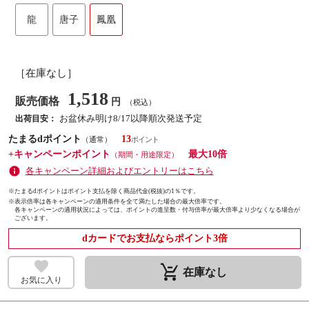
龍
唐子
鳳凰
［在庫なし］
1,518
販売価格
円
（税込）
お盆休み明け8/17以降順次発送予定
出荷目安：
たまるdポイント
13
（通常）
+キャンペーンポイント
最大10倍
（期間・用途限定）
各キャンペーン詳細およびエントリーはこちら
※たまるdポイントはポイント支払を除く商品代金(税抜)の1％です。
※
表示倍率は各キャンペーンの適用条件を全て満たした場合の最大倍率です。
各キャンペーンの適用状況によっては、ポイントの進呈数・付与倍率が最大倍率より少なくなる場合が
ございます。
dカードでお支払ならポイント3倍
remove_shopping_cart
在庫なし
お気に入り