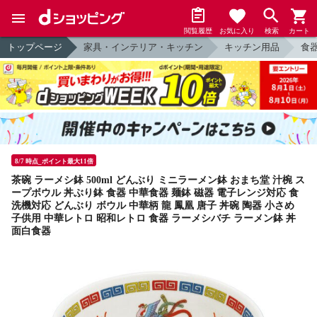
閲覧履歴
お気に入り
検索
カート
トップページ
家具・インテリア・キッチン
キッチン用品
食
8/7 時点_ポイント最大11倍
茶碗 ラーメシ鉢 500ml どんぶり ミニラーメン鉢 おまち堂 汁椀 ス
ープボウル 丼ぶり鉢 食器 中華食器 麺鉢 磁器 電子レンジ対応 食
洗機対応 どんぶり ボウル 中華柄 龍 鳳凰 唐子 丼碗 陶器 小さめ
子供用 中華レトロ 昭和レトロ 食器 ラーメシバチ ラーメン鉢 丼
面白食器