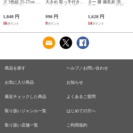
ズ 3色組 25-27cm 靴
大きめ 取っ手付き
ター 膝 備長炭 消臭
下 5本指履き口ゆっ
お椀 汁椀 和食器 お
薄手 メッシュ 夏用
たり メッシュ 涼し
しゃれ 食器 食洗機
レディース 冷え 防
い ベーシックカラー
対応 レンジ 割れな
止 グッズ 夏 備長炭
1,848 円
990 円
1,628 円
9
ゆったりメッシュメ
い 軽い 木目 Natule
メッシュサポーター
16
9
14
ンズ5本指ソックス
レンジ手付木目椀 L
ナチュール BPAフリ
ー 割れない食器
商品を探す
ヘルプ／お問い合わせ
お気に入り商品
お知らせ
最近チェックした商品
よくあるご質問
取り扱いジャンル一覧
はじめての方へ
取り扱い店舗一覧
ご利用規約