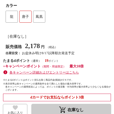
カラー
龍
唐子
鳳凰
［在庫なし］
2,178
販売価格
円
（税込）
お盆休み明け8/17以降順次発送予定
出荷目安：
たまるdポイント
19
（通常）
+キャンペーンポイント
最大10倍
（期間・用途限定）
各キャンペーン詳細およびエントリーはこちら
※たまるdポイントはポイント支払を除く商品代金(税抜)の1％です。
※
表示倍率は各キャンペーンの適用条件を全て満たした場合の最大倍率です。
各キャンペーンの適用状況によっては、ポイントの進呈数・付与倍率が最大倍率より少なくなる場合が
ございます。
dカードでお支払ならポイント3倍
remove_shopping_cart
在庫なし
お気に入り