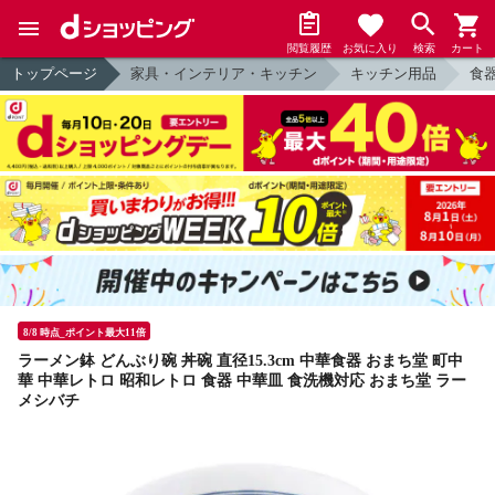
閲覧履歴
お気に入り
検索
カート
トップページ
家具・インテリア・キッチン
キッチン用品
食
8/8 時点_ポイント最大11倍
ラーメン鉢 どんぶり碗 丼碗 直径15.3cm 中華食器 おまち堂 町中
華 中華レトロ 昭和レトロ 食器 中華皿 食洗機対応 おまち堂 ラー
メシバチ