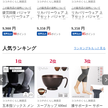
ココチのくらし雑貨店
ココチのくらし雑貨店
ココチのくらし雑貨店
この販売店の送料について
この販売店の送料について
この販売店の送料について
疲労回復 パジャマ
リカバリーウェア 上
リカバリーウェア 上
リカバリーウェア メ
下セット パジャマ
下セット パジャマ
ンズ 【上下セット】
疲労回復 メンズ 夏
疲労回復 メンズ 夏
【医療機器認定】疲
半袖シャツ＋7分丈パ
半袖シャツ＋7分丈パ
れが取れる パジャマ
ンツ 春夏用【一般医
ンツ 春夏用【一般医
9,900 円
9,350 円
9,350 円
8
血行促進 肩こり 腰
療機器】部屋着 肩こ
療機器】部屋着 肩こ
90
85
85
送料込み
送料込み
送料込み
痛対策 疲れ 軽減 ル
り 冷え性 疲れが取
り 冷え性 疲れが取
ームウェア 父の日
れる 腰痛 血行促進
れる 腰痛 血行促進
ギフト 誕生日 プレ
快眠 すっきり コス
快眠 すっきり コス
ゼント 敬老の日 男
人気ランキング
パが良い お得 安い
パが良い お得 安い
ランキングをもっと見る
性用 安眠サポート
無地 父の日 ギフト
無地 父の日 ギフト
ストレッチ素材 シン
誕生日 敬老の日 ル
誕生日 敬老の日 ル
プルデザイン 杢グレ
ームウェア リカバリ
ームウェア リカバリ
1
2
3
位
位
位
ー
ーケア
ーケア
ココチのくらし雑貨店
ココチのくらし雑貨店
ココチのくらし雑貨店
五本指ソックス メン
スープカップ 600ml
膝サポーター サポー