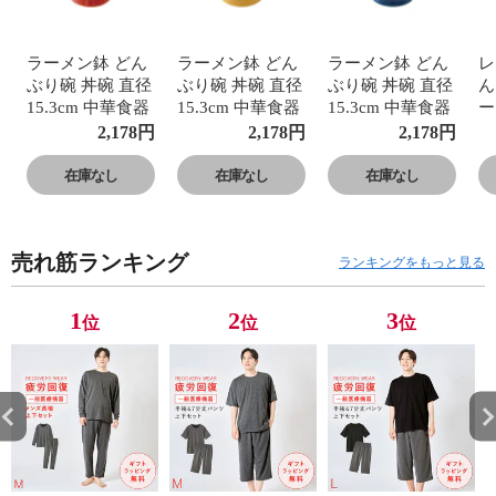
ラーメン鉢 どん
ラーメン鉢 どん
ラーメン鉢 どん
レ
ぶり碗 丼碗 直径
ぶり碗 丼碗 直径
ぶり碗 丼碗 直径
ん
15.3cm 中華食器
15.3cm 中華食器
15.3cm 中華食器
ー
おまち堂 町中華
おまち堂 町中華
おまち堂 町中華
華
2,178
円
2,178
円
2,178
円
中華レトロ 昭和
中華レトロ 昭和
中華レトロ 昭和
レ
レトロ 食器 中華
レトロ 食器 中華
レトロ 食器 中華
華
在庫なし
在庫なし
在庫なし
皿 食洗機対応 お
皿 食洗機対応 お
皿 食洗機対応 お
洗
まち堂 ラーメシ
まち堂 ラーメシ
まち堂 ラーメシ
堂
バチ
バチ
バチ
ま
売れ筋ランキング
ランキングをもっと見る
1
2
3
位
位
位