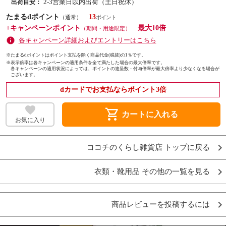
2-3営業日以内出荷（土日祝休）
出荷目安：
たまるdポイント
13
（通常）
+キャンペーンポイント
最大10倍
（期間・用途限定）
各キャンペーン詳細およびエントリーはこちら
※たまるdポイントはポイント支払を除く商品代金(税抜)の1％です。
※
表示倍率は各キャンペーンの適用条件を全て満たした場合の最大倍率です。
各キャンペーンの適用状況によっては、ポイントの進呈数・付与倍率が最大倍率より少なくなる場合が
ございます。
dカードでお支払ならポイント3倍
shopping_cart
カートに入れる
お気に入り
ココチのくらし雑貨店 トップに戻る
衣類・靴用品 その他の一覧を見る
商品レビューを投稿するには