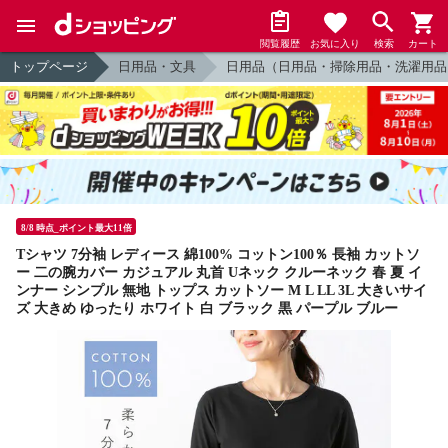
閲覧履歴
お気に入り
検索
カート
トップページ
日用品・文具
日用品（日用品・掃除用品・洗濯用品
8/8 時点_ポイント最大11倍
Tシャツ 7分袖 レディース 綿100% コットン100％ 長袖 カットソ
ー 二の腕カバー カジュアル 丸首 Uネック クルーネック 春 夏 イ
ンナー シンプル 無地 トップス カットソー M L LL 3L 大きいサイ
ズ 大きめ ゆったり ホワイト 白 ブラック 黒 パープル ブルー