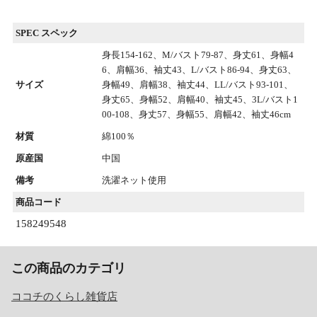
SPEC スペック
身長154-162、M/バスト79-87、身丈61、身幅4
6、肩幅36、袖丈43、L/バスト86-94、身丈63、
サイズ
身幅49、肩幅38、袖丈44、LL/バスト93-101、
身丈65、身幅52、肩幅40、袖丈45、3L/バスト1
00-108、身丈57、身幅55、肩幅42、袖丈46cm
材質
綿100％
原産国
中国
備考
洗濯ネット使用
商品コード
158249548
この商品のカテゴリ
ココチのくらし雑貨店