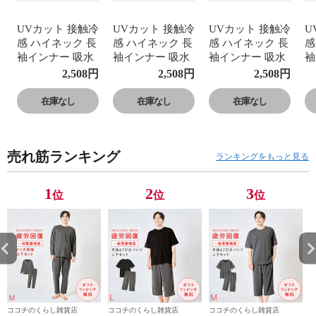
UVカット 接触冷
UVカット 接触冷
UVカット 接触冷
U
感 ハイネック 長
感 ハイネック 長
感 ハイネック 長
感
袖インナー 吸水
袖インナー 吸水
袖インナー 吸水
袖
速乾 紫外線対策
速乾 紫外線対策
速乾 紫外線対策
速
2,508
円
2,508
円
2,508
円
日焼け対策 指穴
日焼け対策 指穴
日焼け対策 指穴
日
つき 薄手 ひんや
つき 薄手 ひんや
つき 薄手 ひんや
つ
在庫なし
在庫なし
在庫なし
り 涼しい ストレ
り 涼しい ストレ
り 涼しい ストレ
り
ッチ さらさら 動
ッチ さらさら 動
ッチ さらさら 動
ッ
きやすい 蒸れな
きやすい 蒸れな
きやすい 蒸れな
き
売れ筋ランキング
い 夏 冷感の長袖
い 夏 冷感の長袖
い 夏 冷感の長袖
い
ランキングをもっと見る
インナー 40代 50
インナー 40代 50
インナー 40代 50
イ
代 60代 70代 登
代 60代 70代 登
代 60代 70代 登
代
1
2
3
位
位
位
山 スポーツ アー
山 スポーツ アー
山 スポーツ アー
山
ムカバー ウォー
ムカバー ウォー
ムカバー ウォー
ム
キング ジョギン
キング ジョギン
キング ジョギン
キ
グ
グ
グ
グ
ココチのくらし雑貨店
ココチのくらし雑貨店
ココチのくらし雑貨店