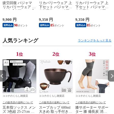
疲労回復 パジャマ
リカバリーウェア 上
リカバリーウェア 上
リカバリーウェア メ
下セット パジャマ
下セット パジャマ
ンズ 【上下セット】
疲労回復 メンズ 夏
疲労回復 メンズ 夏
【医療機器認定】疲
半袖シャツ＋7分丈パ
半袖シャツ＋7分丈パ
れが取れる パジャマ
ンツ 春夏用【一般医
ンツ 春夏用【一般医
9,900 円
9,350 円
9,350 円
8
血行促進 肩こり 腰
療機器】部屋着 肩こ
療機器】部屋着 肩こ
90
85
85
送料込み
送料込み
送料込み
痛対策 疲れ 軽減 ル
り 冷え性 疲れが取
り 冷え性 疲れが取
ームウェア 父の日
れる 腰痛 血行促進
れる 腰痛 血行促進
ギフト 誕生日 プレ
快眠 すっきり コス
快眠 すっきり コス
ゼント 敬老の日 男
人気ランキング
パが良い お得 安い
パが良い お得 安い
ランキングをもっと見る
性用 安眠サポート
無地 父の日 ギフト
無地 父の日 ギフト
ストレッチ素材 シン
誕生日 敬老の日 ル
誕生日 敬老の日 ル
プルデザイン 杢グレ
ームウェア リカバリ
ームウェア リカバリ
1
2
3
位
位
位
ー
ーケア
ーケア
ココチのくらし雑貨店
ココチのくらし雑貨店
ココチのくらし雑貨店
この販売店の送料について
この販売店の送料について
この販売店の送料について
五本指ソックス メン
スープカップ 600ml
膝サポーター サポー
ズ 3色組 25-27cm 靴
大きめ 取っ手付き
ター 膝 備長炭 消臭