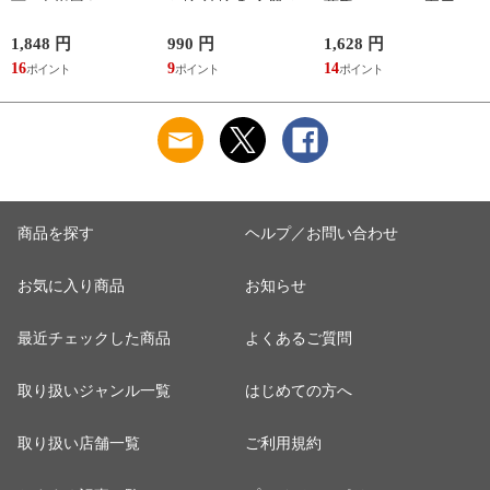
下 5本指履き口ゆっ
お椀 汁椀 和食器 お
薄手 メッシュ 夏用
たり メッシュ 涼し
しゃれ 食器 食洗機
レディース 冷え 防
い ベーシックカラー
対応 レンジ 割れな
止 グッズ 夏 備長炭
1,848 円
990 円
1,628 円
9
ゆったりメッシュメ
い 軽い 木目 Natule
メッシュサポーター
16
9
14
ンズ5本指ソックス
レンジ手付木目椀 L
ナチュール BPAフリ
ー 割れない食器
商品を探す
ヘルプ／お問い合わせ
お気に入り商品
お知らせ
最近チェックした商品
よくあるご質問
取り扱いジャンル一覧
はじめての方へ
取り扱い店舗一覧
ご利用規約