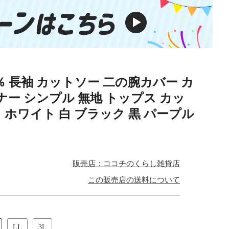
0％ 長袖 カットソー 二の腕カバー カ
ナー シンプル 無地 トップス カッ
り ホワイト 白 ブラック 黒 パープル
販売店：ココチのくらし雑貨店
この販売店の送料について
LL
3L