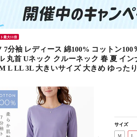
ント最大11倍
 7分袖 レディース 綿100% コットン10
 丸首 Uネック クルーネック 春 夏 イン
M L LL 3L 大きいサイズ 大きめ ゆった
サイズ
M
L