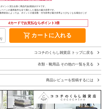
ポイント支払を除く商品代金(税抜)の1％です。
ンペーンの適用条件を全て満たした場合の最大倍率です。
適用状況によっては、ポイントの進呈数・付与倍率が最大倍率より少なくなる場合がござ
dカードでお支払ならポイント3倍
shopping_cart
カートに入れる
り
ココチのくらし雑貨店 トップに戻る
衣類・靴用品 その他の一覧を見る
商品レビューを投稿するには