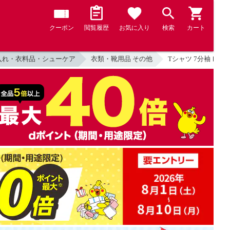
クーポン
閲覧履歴
お気に入り
検索
カート
入れ・衣料品・シューケア
衣類・靴用品 その他
Tシャツ 7分袖 レデ