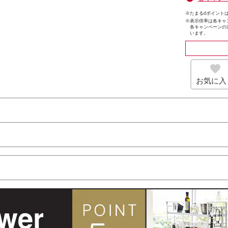
※たまるdポイントは
※
表示倍率は各キャ
各キャンペーンの
います。
お気に入