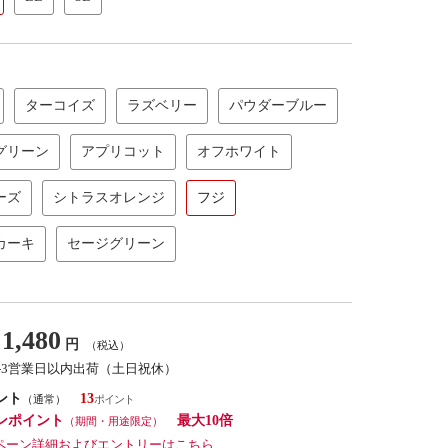
ターコイズ
ラズベリー
パウダーブルー
グリーン
アプリコット
オフホワイト
ーズ
シトラスオレンジ
フジ
カーキ
セージグリーン
1,480
円
（税込）
2-3営業日以内出荷（土日祝休）
ント
13
（通常）
ンポイント
最大10倍
（期間・用途限定）
ペーン詳細およびエントリーはこちら