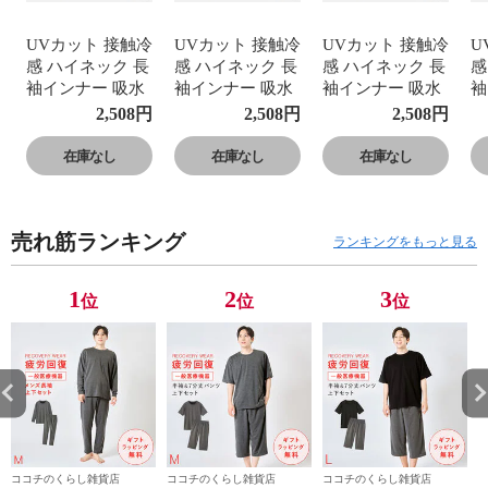
UVカット 接触冷
UVカット 接触冷
UVカット 接触冷
U
感 ハイネック 長
感 ハイネック 長
感 ハイネック 長
感
袖インナー 吸水
袖インナー 吸水
袖インナー 吸水
袖
速乾 紫外線対策
速乾 紫外線対策
速乾 紫外線対策
速
2,508
円
2,508
円
2,508
円
日焼け対策 指穴
日焼け対策 指穴
日焼け対策 指穴
日
つき 薄手 ひんや
つき 薄手 ひんや
つき 薄手 ひんや
つ
在庫なし
在庫なし
在庫なし
り 涼しい ストレ
り 涼しい ストレ
り 涼しい ストレ
り
ッチ さらさら 動
ッチ さらさら 動
ッチ さらさら 動
ッ
きやすい 蒸れな
きやすい 蒸れな
きやすい 蒸れな
き
売れ筋ランキング
い 夏 冷感の長袖
い 夏 冷感の長袖
い 夏 冷感の長袖
い
ランキングをもっと見る
インナー 40代 50
インナー 40代 50
インナー 40代 50
イ
代 60代 70代 登
代 60代 70代 登
代 60代 70代 登
代
1
2
3
位
位
位
山 スポーツ アー
山 スポーツ アー
山 スポーツ アー
山
ムカバー ウォー
ムカバー ウォー
ムカバー ウォー
ム
キング ジョギン
キング ジョギン
キング ジョギン
キ
グ
グ
グ
グ
ココチのくらし雑貨店
ココチのくらし雑貨店
ココチのくらし雑貨店