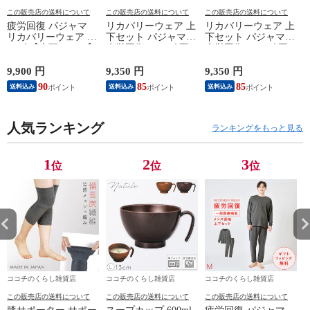
この販売店の送料について
この販売店の送料について
この販売店の送料について
疲労回復 パジャマ
リカバリーウェア 上
リカバリーウェア 上
リカバリーウェア メ
下セット パジャマ
下セット パジャマ
ンズ 【上下セット】
疲労回復 メンズ 夏
疲労回復 メンズ 夏
【医療機器認定】疲
半袖シャツ＋7分丈パ
半袖シャツ＋7分丈パ
れが取れる パジャマ
ンツ 春夏用【一般医
ンツ 春夏用【一般医
9,900 円
9,350 円
9,350 円
8
血行促進 肩こり 腰
療機器】部屋着 肩こ
療機器】部屋着 肩こ
90
85
85
送料込み
送料込み
送料込み
痛対策 疲れ 軽減 ル
り 冷え性 疲れが取
り 冷え性 疲れが取
ームウェア 父の日
れる 腰痛 血行促進
れる 腰痛 血行促進
ギフト 誕生日 プレ
快眠 すっきり コス
快眠 すっきり コス
ゼント 敬老の日 男
人気ランキング
パが良い お得 安い
パが良い お得 安い
ランキングをもっと見る
性用 安眠サポート
無地 父の日 ギフト
無地 父の日 ギフト
ストレッチ素材 シン
誕生日 敬老の日 ル
誕生日 敬老の日 ル
プルデザイン 杢グレ
ームウェア リカバリ
ームウェア リカバリ
1
2
3
位
位
位
ー
ーケア
ーケア
ココチのくらし雑貨店
ココチのくらし雑貨店
ココチのくらし雑貨店
この販売店の送料について
この販売店の送料について
この販売店の送料について