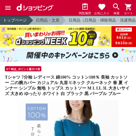
閲覧履歴
お気に入り
検索
カート
トップページ
日用品・文具
日用品（日用品・掃除用品・洗濯用品
8/7 時点_ポイント最大11倍
Tシャツ 7分袖 レディース 綿100% コットン100％ 長袖 カットソ
ー 二の腕カバー カジュアル 丸首 Uネック クルーネック 春 夏 イ
ンナー シンプル 無地 トップス カットソー M L LL 3L 大きいサイ
ズ 大きめ ゆったり ホワイト 白 ブラック 黒 パープル ブルー