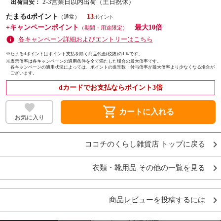
2-3営業日以内出荷（土日祝休）
出荷目安：
たまるdポイント
13
（通常）
+キャンペーンポイント
最大10倍
（期間・用途限定）
各キャンペーン詳細およびエントリーはこちら
※たまるdポイントはポイント支払を除く商品代金(税抜)の1％です。
※
表示倍率は各キャンペーンの適用条件を全て満たした場合の最大倍率です。
各キャンペーンの適用状況によっては、ポイントの進呈数・付与倍率が最大倍率より少なくなる場合が
ございます。
dカードでお支払ならポイント3倍
shopping_cart
カートに入れる
お気に入り
ココチのくらし雑貨店 トップに戻る
衣類・靴用品 その他の一覧を見る
商品レビューを投稿するには