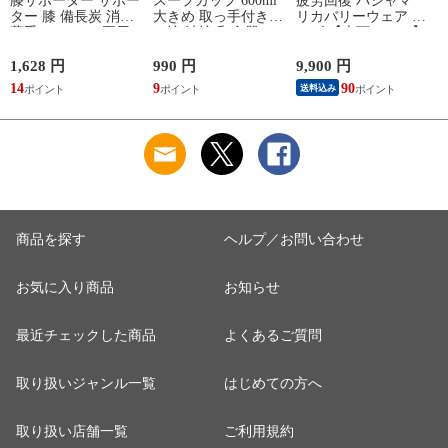
膝サポーター サポー
スープカップ 600ml
疲労回復 パジャマ
ター 膝 備長炭 消臭
大きめ 取っ手付き
リカバリーウェア メ
ズ
薄手 メッシュ 夏用
お椀 汁椀 和食器 お
ンズ 【上下セット】
レディース 冷え 防
しゃれ 食器 食洗機
【医療機器認定】疲
止 グッズ 夏 備長炭
対応 レンジ 割れな
れが取れる パジャマ
1,628 円
990 円
9,900 円
1
メッシュサポーター
い 軽い 木目 Natule
血行促進 肩こり 腰
14
9
90
1
送料込み
レンジ手付木目椀 L
痛対策 疲れ 軽減 ル
ナチュール BPAフリ
ームウェア 父の日
ー 割れない食器
ギフト 誕生日 プレ
ゼント 敬老の日 男
性用 安眠サポート
ストレッチ素材 シン
プルデザイン 杢グレ
ー
商品を探す
ヘルプ／お問い合わせ
お気に入り商品
お知らせ
最近チェックした商品
よくあるご質問
取り扱いジャンル一覧
はじめての方へ
取り扱い店舗一覧
ご利用規約