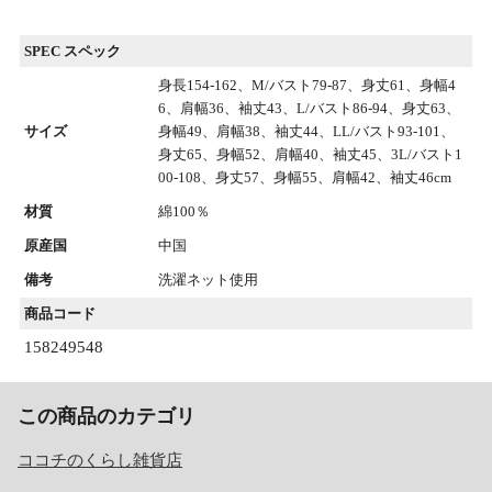
SPEC スペック
身長154-162、M/バスト79-87、身丈61、身幅4
6、肩幅36、袖丈43、L/バスト86-94、身丈63、
サイズ
身幅49、肩幅38、袖丈44、LL/バスト93-101、
身丈65、身幅52、肩幅40、袖丈45、3L/バスト1
00-108、身丈57、身幅55、肩幅42、袖丈46cm
材質
綿100％
原産国
中国
備考
洗濯ネット使用
商品コード
158249548
この商品のカテゴリ
ココチのくらし雑貨店