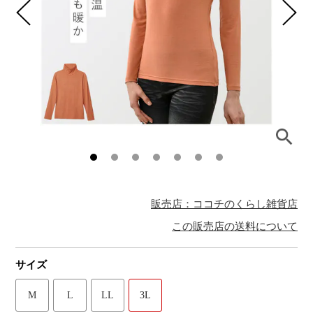
販売店：ココチのくらし雑貨店
この販売店の送料について
サイズ
M
L
LL
3L