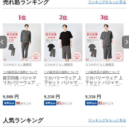
売れ筋ランキング
あ
ランキングをもっと見る
あ
グ
1
2
3
位
位
位
黒
サ
フ
ボ
ココチのくらし雑貨店
ココチのくらし雑貨店
ココチのくらし雑貨店
この販売店の送料について
この販売店の送料について
この販売店の送料について
疲労回復 パジャマ
リカバリーウェア 上
リカバリーウェア 上
リカバリーウェア メ
下セット パジャマ
下セット パジャマ
ンズ 【上下セット】
疲労回復 メンズ 夏
疲労回復 メンズ 夏
【医療機器認定】疲
半袖シャツ＋7分丈パ
半袖シャツ＋7分丈パ
れが取れる パジャマ
ンツ 春夏用【一般医
ンツ 春夏用【一般医
9,900 円
9,350 円
9,350 円
8
血行促進 肩こり 腰
療機器】部屋着 肩こ
療機器】部屋着 肩こ
90
85
85
送料込み
送料込み
送料込み
痛対策 疲れ 軽減 ル
り 冷え性 疲れが取
り 冷え性 疲れが取
ームウェア 父の日
れる 腰痛 血行促進
れる 腰痛 血行促進
ギフト 誕生日 プレ
快眠 すっきり コス
快眠 すっきり コス
ゼント 敬老の日 男
人気ランキング
パが良い お得 安い
パが良い お得 安い
ランキングをもっと見る
性用 安眠サポート
無地 父の日 ギフト
無地 父の日 ギフト
ストレッチ素材 シン
誕生日 敬老の日 ル
誕生日 敬老の日 ル