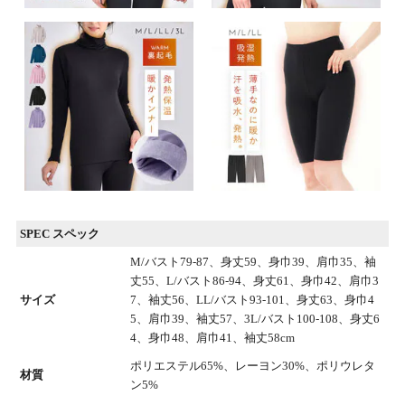
SPEC スペック
M/バスト79-87、身丈59、身巾39、肩巾35、袖
丈55、L/バスト86-94、身丈61、身巾42、肩巾3
サイズ
7、袖丈56、LL/バスト93-101、身丈63、身巾4
5、肩巾39、袖丈57、3L/バスト100-108、身丈6
4、身巾48、肩巾41、袖丈58cm
ポリエステル65%、レーヨン30%、ポリウレタ
材質
ン5%