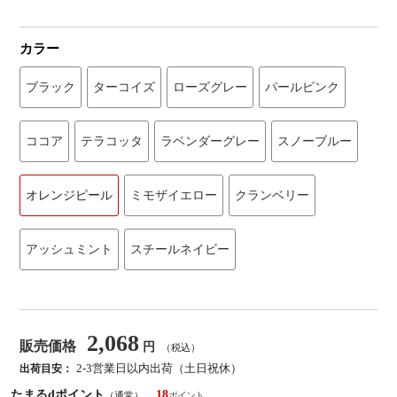
カラー
ブラック
ターコイズ
ローズグレー
パールピンク
ココア
テラコッタ
ラベンダーグレー
スノーブルー
オレンジピール
ミモザイエロー
クランベリー
アッシュミント
スチールネイビー
2,068
販売価格
円
（税込）
2-3営業日以内出荷（土日祝休）
出荷目安：
たまるdポイント
18
（通常）