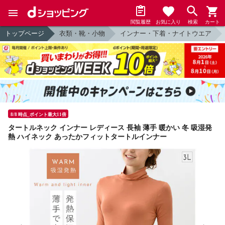
閲覧履歴
お気に入り
検索
カート
トップページ
衣類・靴・小物
インナー・下着・ナイトウエア
8/8 時点_ポイント最大11倍
タートルネック インナー レディース 長袖 薄手 暖かい 冬 吸湿発
熱 ハイネック あったかフィットタートルインナー