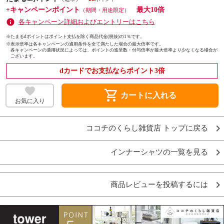
+キャンペーンポイント
最大10倍
（期間・用途限定）
各キャンペーン詳細およびエントリーはこちら
※たまるdポイントはポイント支払を除く商品代金(税抜)の1％です。
※
表示倍率は各キャンペーンの適用条件を全て満たした場合の最大倍率です。
各キャンペーンの適用状況によっては、ポイントの進呈数・付与倍率が最大倍率より少なくなる場合が
ございます。
dカードでお支払ならポイント3倍
shopping_cart
カートに入れる
お気に入り
ココチのくらし雑貨店 トップに戻る
インナーシャツの一覧を見る
商品レビューを投稿するには