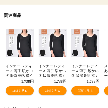
関連商品
インナー レディ
インナー レディ
インナー レディ
ス
ース 薄手 暖かい
ース 薄手 暖かい
ース 薄手 暖かい
あ
冬 吸湿発熱 襟ぐ
冬 吸湿発熱 襟ぐ
冬 吸湿発熱 襟ぐ
ー
り 広め 8分袖 あ
り 広め 8分袖 あ
り 広め 8分袖 あ
着
1,738
円
1,738
円
1,738
円
ったかフィット8
ったかフィット8
ったかフィット8
ナ
分袖インナー
分袖インナー
分袖インナー
材
詳細を見る
詳細を見る
詳細を見る
防
さ
え