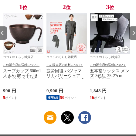
プルデザイン 杢グレ
ームウェア リカバリ
ームウェア リカバリ
1
2
3
位
位
位
ー
ーケア
ーケア
ココチのくらし雑貨店
ココチのくらし雑貨店
ココチのくらし雑貨店
この販売店の送料について
この販売店の送料について
この販売店の送料について
スープカップ 600ml
疲労回復 パジャマ
五本指ソックス メン
大きめ 取っ手付き
リカバリーウェア メ
ズ 3色組 25-27cm 靴
お椀 汁椀 和食器 お
ンズ 【上下セット】
下 5本指履き口ゆっ
しゃれ 食器 食洗機
【医療機器認定】疲
たり メッシュ 涼し
対応 レンジ 割れな
れが取れる パジャマ
い ベーシックカラー
990 円
9,900 円
1,848 円
1
い 軽い 木目 Natule
血行促進 肩こり 腰
ゆったりメッシュメ
9
90
16
1
送料込み
レンジ手付木目椀 L
痛対策 疲れ 軽減 ル
ンズ5本指ソックス
ナチュール BPAフリ
ームウェア 父の日
ー 割れない食器
ギフト 誕生日 プレ
ゼント 敬老の日 男
性用 安眠サポート
ストレッチ素材 シン
プルデザイン 杢グレ
ー