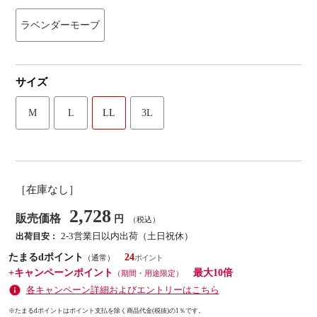
ラベンダーモーブ
サイズ
M
L
LL
3L
［在庫なし］
2,728
販売価格
円
（税込）
2-3営業日以内出荷（土日祝休）
出荷目安：
たまるdポイント
24
（通常）
+キャンペーンポイント
最大10倍
（期間・用途限定）
各キャンペーン詳細およびエントリーはこちら
※たまるdポイントはポイント支払を除く商品代金(税抜)の1％です。