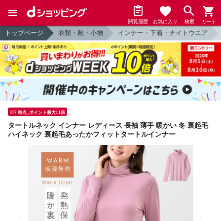
閲覧履歴
お気に入り
検索
カート
トップページ
衣類・靴・小物
インナー・下着・ナイトウエア
8/7 時点_ポイント最大11倍
タートルネック インナー レディース 長袖 薄手 暖かい 冬 裏起毛
ハイネック 裏起毛あったかフィットタートルインナー