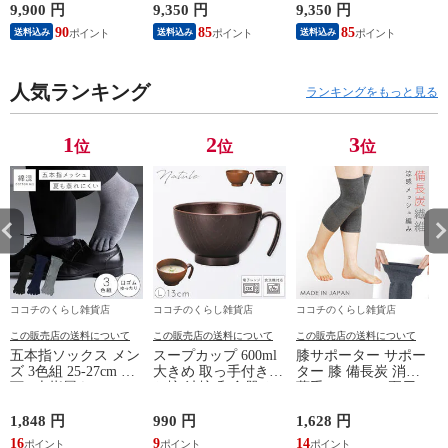
れが取れる パジャマ
ンツ 春夏用【一般医
ンツ 春夏用【一般医
9,900 円
9,350 円
9,350 円
8
血行促進 肩こり 腰
療機器】部屋着 肩こ
療機器】部屋着 肩こ
90
85
85
送料込み
送料込み
送料込み
痛対策 疲れ 軽減 ル
り 冷え性 疲れが取
り 冷え性 疲れが取
ームウェア 父の日
れる 腰痛 血行促進
れる 腰痛 血行促進
ギフト 誕生日 プレ
快眠 すっきり コス
快眠 すっきり コス
ゼント 敬老の日 男
人気ランキング
パが良い お得 安い
パが良い お得 安い
ランキングをもっと見る
性用 安眠サポート
無地 父の日 ギフト
無地 父の日 ギフト
ストレッチ素材 シン
誕生日 敬老の日 ル
誕生日 敬老の日 ル
プルデザイン 杢グレ
ームウェア リカバリ
ームウェア リカバリ
1
2
3
位
位
位
ー
ーケア
ーケア
ココチのくらし雑貨店
ココチのくらし雑貨店
ココチのくらし雑貨店
この販売店の送料について
この販売店の送料について
この販売店の送料について
五本指ソックス メン
スープカップ 600ml
膝サポーター サポー
ズ 3色組 25-27cm 靴
大きめ 取っ手付き
ター 膝 備長炭 消臭
下 5本指履き口ゆっ
お椀 汁椀 和食器 お
薄手 メッシュ 夏用
たり メッシュ 涼し
しゃれ 食器 食洗機
レディース 冷え 防
い ベーシックカラー
対応 レンジ 割れな
止 グッズ 夏 備長炭
1,848 円
990 円
1,628 円
9
ゆったりメッシュメ
い 軽い 木目 Natule
メッシュサポーター
16
9
14