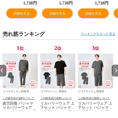
り 広め 8分袖 あ
り 広め 8分袖 あ
り 広め 8分袖 あ
暖
1,738
円
1,738
円
1,738
円
ったかフィット8
ったかフィット8
ったかフィット8
熱
分袖インナー
分袖インナー
分袖インナー
っ
詳細を見る
詳細を見る
詳細を見る
タ
ー
売れ筋ランキング
ランキングをもっと見る
1
2
3
位
位
位
ココチのくらし雑貨店
ココチのくらし雑貨店
ココチのくらし雑貨店
この販売店の送料について
この販売店の送料について
この販売店の送料について
疲労回復 パジャマ
リカバリーウェア 上
リカバリーウェア 上
リカバリーウェア メ
下セット パジャマ
下セット パジャマ
ンズ 【上下セット】
疲労回復 メンズ 夏
疲労回復 メンズ 夏
【医療機器認定】疲
半袖シャツ＋7分丈パ
半袖シャツ＋7分丈パ