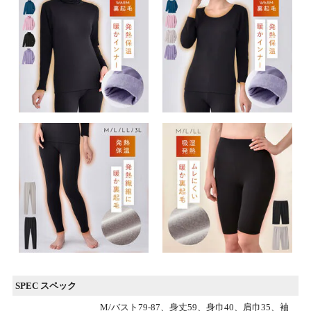
SPEC スペック
M/バスト79-87、身丈59、身巾40、肩巾35、袖