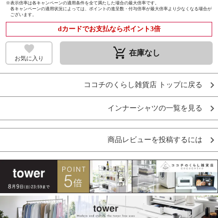
※
表示倍率は各キャンペーンの適用条件を全て満たした場合の最大倍率です。
各キャンペーンの適用状況によっては、ポイントの進呈数・付与倍率が最大倍率より少なくなる場合が
ございます。
dカードでお支払ならポイント3倍
remove_shopping_cart
在庫なし
お気に入り
ココチのくらし雑貨店 トップに戻る
インナーシャツの一覧を見る
商品レビューを投稿するには