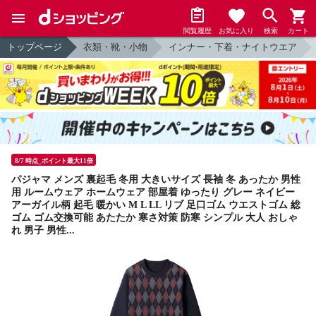
閲覧履歴
お気に入り
検索
カート
トップページ
衣類・靴・小物
インナー・下着・ナイトウエア
8/7 時点_ポイント最大11倍
パジャマ メンズ 裏起毛 冬用 大きいサイズ 長袖 冬 あったか 男性
用 ルームウェア ホームウェア 部屋着 ゆったり グレー ネイビー
アーガイル柄 起毛 暖かい M L LL リブ 足口ゴム ウエストゴム 総
ゴム ゴム交換可能 あたたか 寒さ対策 防寒 シンプル 大人 おしゃ
れ 男子 男性...