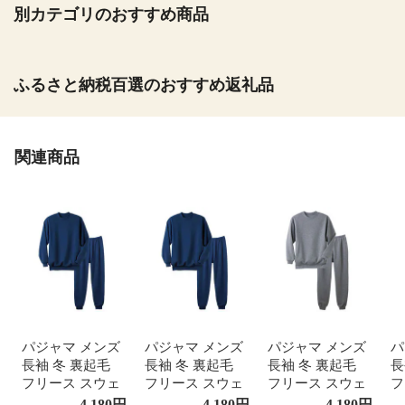
別カテゴリのおすすめ商品
ふるさと納税百選のおすすめ返礼品
関連商品
パジャマ メンズ
パジャマ メンズ
パジャマ メンズ
パ
長袖 冬 裏起毛
長袖 冬 裏起毛
長袖 冬 裏起毛
長
フリース スウェ
フリース スウェ
フリース スウェ
フ
ット スエット ジ
ット スエット ジ
ット スエット ジ
ッ
4,180
円
4,180
円
4,180
円