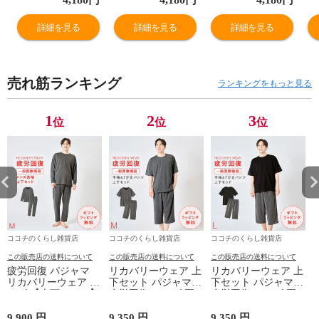
ャージ 上下 あっ
ャージ 上下 あっ
ャージ 上下 あっ
ャ
たか 暖かい ルー
たか 暖かい ルー
たか 暖かい ルー
た
詳細を見る
詳細を見る
詳細を見る
ムウェア ルーム
ムウェア ルーム
ムウェア ルーム
ム
ウエア ホームウ
ウエア ホームウ
ウエア ホームウ
ウ
ェア ホームウエ
ェア ホームウエ
ェア ホームウエ
ェ
売れ筋ランキング
ア 部屋着 冬用
ア 部屋着 冬用
ア 部屋着 冬用
ア
ランキングをもっと見る
秋冬 防寒 グレー
秋冬 防寒 グレー
秋冬 防寒 グレー
秋
ネイビー M L LL
ネイビー M L LL
ネイビー M L LL
ネ
1
2
3
位
位
位
3L 大きいサイズ
3L 大きいサイズ
3L 大きいサイズ
3
ゆったり シンプ
ゆったり シンプ
ゆったり シンプ
ゆ
ル メンズパジャ
ル メンズパジャ
ル メンズパジャ
ル
マ 裏起毛パジャ
マ 裏起毛パジャ
マ 裏起毛パジャ
マ
マ 男性...
マ 男性...
マ 男性...
マ
ココチのくらし雑貨店
ココチのくらし雑貨店
ココチのくらし雑貨店
この販売店の送料について
この販売店の送料について
この販売店の送料について
疲労回復 パジャマ
リカバリーウェア 上
リカバリーウェア 上
リカバリーウェア メ
下セット パジャマ
下セット パジャマ
ンズ 【上下セット】
疲労回復 メンズ 夏
疲労回復 メンズ 夏
【医療機器認定】疲
半袖シャツ＋7分丈パ
半袖シャツ＋7分丈パ
れが取れる パジャマ
ンツ 春夏用【一般医
ンツ 春夏用【一般医
9,900 円
9,350 円
9,350 円
8