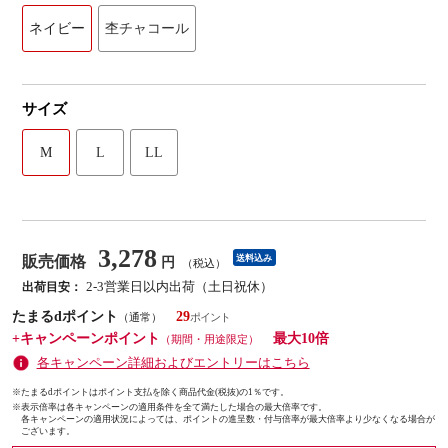
ネイビー
杢チャコール
サイズ
M
L
LL
3,278
販売価格
送料込み
円
（税込）
2-3営業日以内出荷（土日祝休）
出荷目安：
たまるdポイント
29
（通常）
+キャンペーンポイント
最大10倍
（期間・用途限定）
各キャンペーン詳細およびエントリーはこちら
※たまるdポイントはポイント支払を除く商品代金(税抜)の1％です。
※
表示倍率は各キャンペーンの適用条件を全て満たした場合の最大倍率です。
各キャンペーンの適用状況によっては、ポイントの進呈数・付与倍率が最大倍率より少なくなる場合が
ございます。