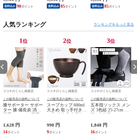
血行促進 肩こり 腰
療機器】部屋着 肩こ
療機器】部屋着 肩こ
90
85
85
送料込み
送料込み
送料込み
痛対策 疲れ 軽減 ル
り 冷え性 疲れが取
り 冷え性 疲れが取
ームウェア 父の日
れる 腰痛 血行促進
れる 腰痛 血行促進
ギフト 誕生日 プレ
快眠 すっきり コス
快眠 すっきり コス
ゼント 敬老の日 男
人気ランキング
パが良い お得 安い
パが良い お得 安い
ランキングをもっと見る
性用 安眠サポート
無地 父の日 ギフト
無地 父の日 ギフト
ストレッチ素材 シン
誕生日 敬老の日 ル
誕生日 敬老の日 ル
プルデザイン 杢グレ
ームウェア リカバリ
ームウェア リカバリ
1
2
3
位
位
位
ー
ーケア
ーケア
ココチのくらし雑貨店
ココチのくらし雑貨店
ココチのくらし雑貨店
この販売店の送料について
この販売店の送料について
この販売店の送料について
膝サポーター サポー
スープカップ 600ml
五本指ソックス メン
ター 膝 備長炭 消臭
大きめ 取っ手付き
ズ 3色組 25-27cm 靴
薄手 メッシュ 夏用
お椀 汁椀 和食器 お
下 5本指履き口ゆっ
レディース 冷え 防
しゃれ 食器 食洗機
たり メッシュ 涼し
止 グッズ 夏 備長炭
対応 レンジ 割れな
い ベーシックカラー
1,628 円
990 円
1,848 円
9
メッシュサポーター
い 軽い 木目 Natule
ゆったりメッシュメ
14
9
16
レンジ手付木目椀 L
ンズ5本指ソックス