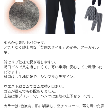
柔らかな裏起毛パジャマ。
どことなく紳士的な「英国スタイル」の定番、アーガイル
柄。
衿はリブ仕様で脱ぎ着しやすい。
足口ゴムで風を通しにくく、寒い季節に安心してご着用いた
だけます。
袖口は共生地切替で、シンプルなデザイン。
ウエスト総ゴムでゴム取替え口あり。
ゴムが緩んでも心配ありません。
上着は柄プリントで、パンツは無地の上下セットです。
カラーは2色展開。肌に馴染む、杢チャコール、落ち着いた雰