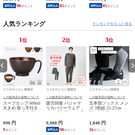
血行促進 肩こり 腰
療機器】部屋着 肩こ
療機器】部屋着 肩こ
90
85
85
送料込み
送料込み
送料込み
痛対策 疲れ 軽減 ル
り 冷え性 疲れが取
り 冷え性 疲れが取
ームウェア 父の日
れる 腰痛 血行促進
れる 腰痛 血行促進
ギフト 誕生日 プレ
快眠 すっきり コス
快眠 すっきり コス
ゼント 敬老の日 男
人気ランキング
パが良い お得 安い
パが良い お得 安い
ランキングをもっと見る
性用 安眠サポート
無地 父の日 ギフト
無地 父の日 ギフト
ストレッチ素材 シン
誕生日 敬老の日 ル
誕生日 敬老の日 ル
プルデザイン 杢グレ
ームウェア リカバリ
ームウェア リカバリ
1
2
3
位
位
位
ー
ーケア
ーケア
ココチのくらし雑貨店
ココチのくらし雑貨店
ココチのくらし雑貨店
この販売店の送料について
この販売店の送料について
この販売店の送料について
スープカップ 600ml
疲労回復 パジャマ
五本指ソックス メン
大きめ 取っ手付き
リカバリーウェア メ
ズ 3色組 25-27cm 靴
お椀 汁椀 和食器 お
ンズ 【上下セット】
下 5本指履き口ゆっ
しゃれ 食器 食洗機
【医療機器認定】疲
たり メッシュ 涼し
対応 レンジ 割れな
れが取れる パジャマ
い ベーシックカラー
990 円
9,900 円
1,848 円
1
い 軽い 木目 Natule
血行促進 肩こり 腰
ゆったりメッシュメ
9
90
16
1
送料込み
レンジ手付木目椀 L
痛対策 疲れ 軽減 ル
ンズ5本指ソックス