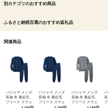
別カテゴリのおすすめ商品
ふるさと納税百選のおすすめ返礼品
関連商品
パジャマ メンズ
パジャマ メンズ
パジャマ メンズ
パ
長袖 冬 裏起毛
長袖 冬 裏起毛
長袖 冬 裏起毛
長
フリース スウェ
フリース スウェ
フリース スウェ
フ
ット スエット ジ
ット スエット ジ
ット スエット ジ
ッ
4,180
円
4,180
円
4,180
円