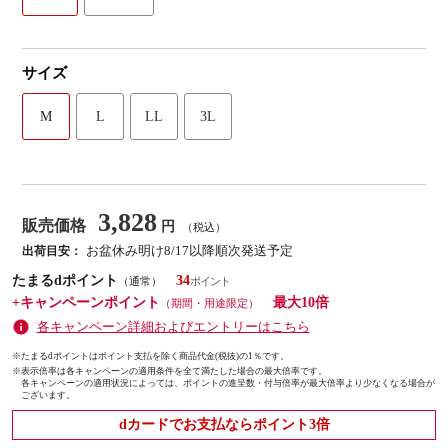
サイズ
M
L
LL
3L
3,828
販売価格
円
（税込）
お盆休み明け8/17以降順次発送予定
出荷目安：
たまるdポイント
34
（通常）
+キャンペーンポイント
最大10倍
（期間・用途限定）
各キャンペーン詳細およびエントリーはこちら
※たまるdポイントはポイント支払を除く商品代金(税抜)の1％です。
※
表示倍率は各キャンペーンの適用条件を全て満たした場合の最大倍率です。
各キャンペーンの適用状況によっては、ポイントの進呈数・付与倍率が最大倍率より少なくなる場合が
ございます。
dカードでお支払ならポイント3倍