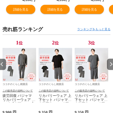
ャージ 上下 あっ
ャージ 上下 あっ
ャージ 上下 あっ
ャ
たか 暖かい ルー
たか 暖かい ルー
たか 暖かい ルー
た
詳細を見る
詳細を見る
詳細を見る
ムウェア ルーム
ムウェア ルーム
ムウェア ルーム
ム
ウエア ホームウ
ウエア ホームウ
ウエア ホームウ
ウ
ェア ホームウエ
ェア ホームウエ
ェア ホームウエ
ェ
売れ筋ランキング
ア 部屋着 冬用
ア 部屋着 冬用
ア 部屋着 冬用
ア
ランキングをもっと見る
秋冬 防寒 グレー
秋冬 防寒 グレー
秋冬 防寒 グレー
秋
ネイビー M L LL
ネイビー M L LL
ネイビー M L LL
ネ
1
2
3
位
位
位
3L 大きいサイズ
3L 大きいサイズ
3L 大きいサイズ
3
ゆったり シンプ
ゆったり シンプ
ゆったり シンプ
ゆ
ル メンズパジャ
ル メンズパジャ
ル メンズパジャ
ル
マ 裏起毛パジャ
マ 裏起毛パジャ
マ 裏起毛パジャ
マ
マ 男性...
マ 男性...
マ 男性...
マ
ココチのくらし雑貨店
ココチのくらし雑貨店
ココチのくらし雑貨店
この販売店の送料について
この販売店の送料について
この販売店の送料について
疲労回復 パジャマ
リカバリーウェア 上
リカバリーウェア 上
リカバリーウェア メ
下セット パジャマ
下セット パジャマ
ンズ 【上下セット】
疲労回復 メンズ 夏
疲労回復 メンズ 夏
【医療機器認定】疲
半袖シャツ＋7分丈パ
半袖シャツ＋7分丈パ
れが取れる パジャマ
ンツ 春夏用【一般医
ンツ 春夏用【一般医
9,900 円
9,350 円
9,350 円
8