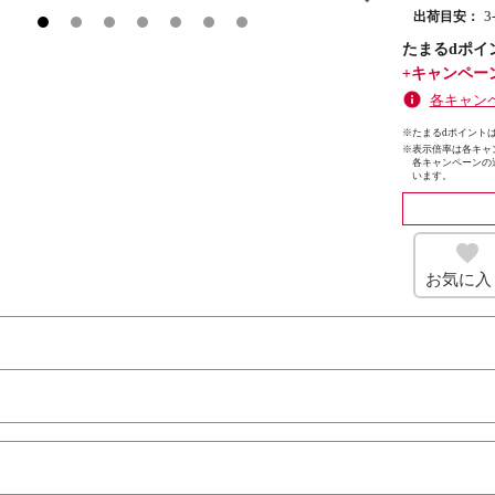
出荷目安：
たまるdポイ
+キャンペー
各キャン
※たまるdポイントは
※
表示倍率は各キャ
各キャンペーンの
います。
お気に入