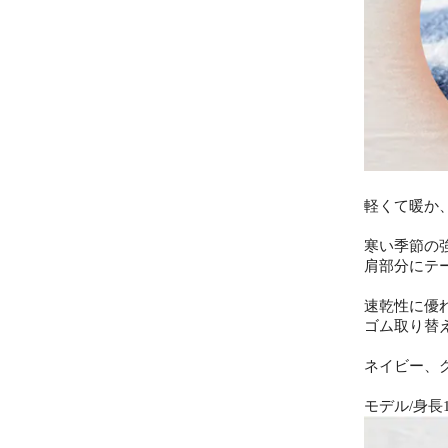
軽くて暖か
寒い季節の
肩部分にテ
速乾性に優
ゴム取り替
ネイビー、
モデル/身長