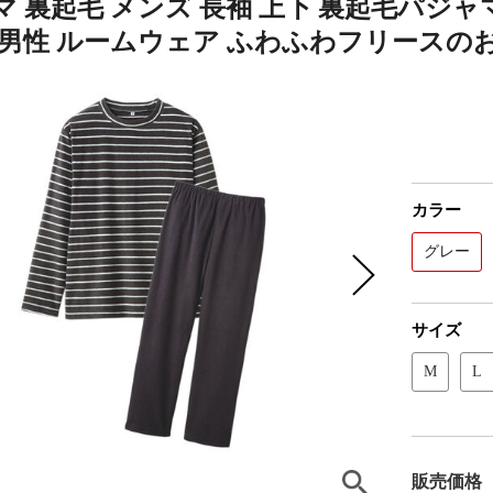
 裏起毛 メンズ 長袖 上下 裏起毛パジャマ
 男性 ルームウェア ふわふわフリース
カラー
グレー
サイズ
M
L
販売価格