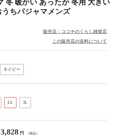
 冬 暖かい あったか 冬用 大きい
のおうちパジャマメンズ
販売店：ココチのくらし雑貨店
この販売店の送料について
ネイビー
LL
3L
3,828
円
（税込）