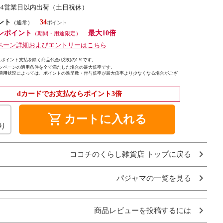
3-4営業日以内出荷（土日祝休）
ント
34
（通常）
ンポイント
最大10倍
（期間・用途限定）
ペーン詳細およびエントリーはこちら
ポイント支払を除く商品代金(税抜)の1％です。
ンペーンの適用条件を全て満たした場合の最大倍率です。
適用状況によっては、ポイントの進呈数・付与倍率が最大倍率より少なくなる場合がござ
dカードでお支払ならポイント3倍
shopping_cart
カートに入れる
り
ココチのくらし雑貨店 トップに戻る
パジャマの一覧を見る
商品レビューを投稿するには