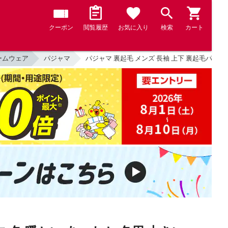
クーポン
閲覧履歴
お気に入り
検索
カート
ームウェア
パジャマ
パジャマ 裏起毛 メンズ 長袖 上下 裏起毛パジ