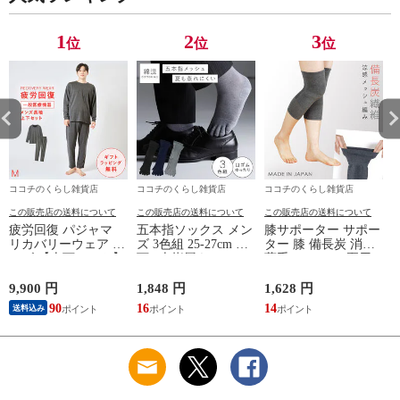
性用 安眠サポート
無地 父の日 ギフト
無地 父の日 ギフト
ストレッチ素材 シン
誕生日 敬老の日 ル
誕生日 敬老の日 ル
プルデザイン 杢グレ
ームウェア リカバリ
ームウェア リカバリ
1
2
3
位
位
位
ー
ーケア
ーケア
ココチのくらし雑貨店
ココチのくらし雑貨店
ココチのくらし雑貨店
この販売店の送料について
この販売店の送料について
この販売店の送料について
疲労回復 パジャマ
五本指ソックス メン
膝サポーター サポー
リカバリーウェア メ
ズ 3色組 25-27cm 靴
ター 膝 備長炭 消臭
ンズ 【上下セット】
下 5本指履き口ゆっ
薄手 メッシュ 夏用
【医療機器認定】疲
たり メッシュ 涼し
レディース 冷え 防
れが取れる パジャマ
い ベーシックカラー
止 グッズ 夏 備長炭
9,900 円
1,848 円
1,628 円
9
血行促進 肩こり 腰
ゆったりメッシュメ
メッシュサポーター
い
90
16
14
9
送料込み
痛対策 疲れ 軽減 ル
ンズ5本指ソックス
ームウェア 父の日
ギフト 誕生日 プレ
ゼント 敬老の日 男
性用 安眠サポート
ストレッチ素材 シン