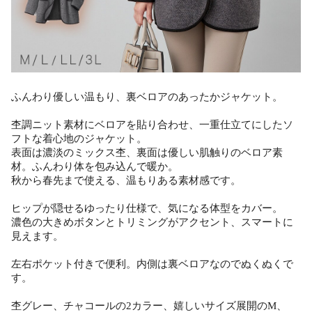
ふんわり優しい温もり、裏ベロアのあったかジャケット。
杢調ニット素材にベロアを貼り合わせ、一重仕立てにしたソ
フトな着心地のジャケット。
表面は濃淡のミックス杢、裏面は優しい肌触りのベロア素
材。ふんわり体を包み込んで暖か。
秋から春先まで使える、温もりある素材感です。
ヒップが隠せるゆったり仕様で、気になる体型をカバー。
濃色の大きめボタンとトリミングがアクセント、スマートに
見えます。
左右ポケット付きで便利。内側は裏ベロアなのでぬくぬくで
す。
杢グレー、チャコールの2カラー、嬉しいサイズ展開のM、