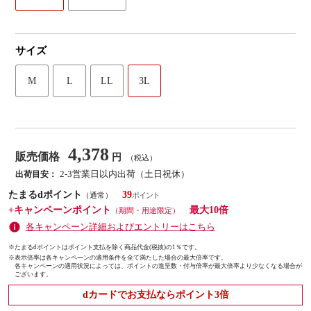
サイズ
M
L
LL
3L
4,378
販売価格
円
（税込）
2-3営業日以内出荷（土日祝休）
出荷目安：
たまるdポイント
39
（通常）
+キャンペーンポイント
最大10倍
（期間・用途限定）
各キャンペーン詳細およびエントリーはこちら
※たまるdポイントはポイント支払を除く商品代金(税抜)の1％です。
※
表示倍率は各キャンペーンの適用条件を全て満たした場合の最大倍率です。
各キャンペーンの適用状況によっては、ポイントの進呈数・付与倍率が最大倍率より少なくなる場合が
ございます。
dカードでお支払ならポイント3倍