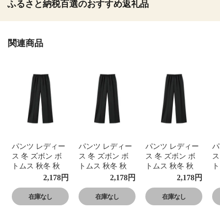
ふるさと納税百選のおすすめ返礼品
関連商品
パンツ レディー
パンツ レディー
パンツ レディー
パ
ス 冬 ズボン ボ
ス 冬 ズボン ボ
ス 冬 ズボン ボ
ス
トムス 秋冬 秋
トムス 秋冬 秋
トムス 秋冬 秋
ト
あったか ウエス
あったか ウエス
あったか ウエス
あ
2,178
円
2,178
円
2,178
円
トゴム ワイドシ
トゴム ワイドシ
トゴム ワイドシ
ト
ルエット 体型カ
ルエット 体型カ
ルエット 体型カ
ル
在庫なし
在庫なし
在庫なし
バー 股上深め ハ
バー 股上深め ハ
バー 股上深め ハ
バ
イウエスト シワ
イウエスト シワ
イウエスト シワ
イ