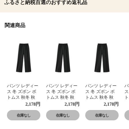
ふるさと納税百選のおすすめ返礼品
関連商品
パンツ レディー
パンツ レディー
パンツ レディー
パ
ス 冬 ズボン ボ
ス 冬 ズボン ボ
ス 冬 ズボン ボ
ス
トムス 秋冬 秋
トムス 秋冬 秋
トムス 秋冬 秋
ト
あったか ウエス
あったか ウエス
あったか ウエス
あ
2,178
円
2,178
円
2,178
円
トゴム ワイドシ
トゴム ワイドシ
トゴム ワイドシ
ト
ルエット 体型カ
ルエット 体型カ
ルエット 体型カ
ル
在庫なし
在庫なし
在庫なし
バー 股上深め ハ
バー 股上深め ハ
バー 股上深め ハ
バ
イウエスト シワ
イウエスト シワ
イウエスト シワ
イ