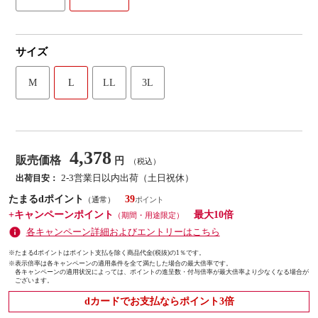
サイズ
M
L
LL
3L
4,378
販売価格
円
（税込）
2-3営業日以内出荷（土日祝休）
出荷目安：
たまるdポイント
39
（通常）
+キャンペーンポイント
最大10倍
（期間・用途限定）
各キャンペーン詳細およびエントリーはこちら
※たまるdポイントはポイント支払を除く商品代金(税抜)の1％です。
※
表示倍率は各キャンペーンの適用条件を全て満たした場合の最大倍率です。
各キャンペーンの適用状況によっては、ポイントの進呈数・付与倍率が最大倍率より少なくなる場合が
ございます。
dカードでお支払ならポイント3倍