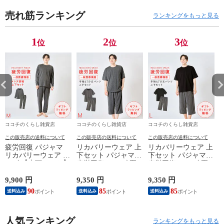
になりにくい 女
になりにくい 女
になりにくい 女
に
売れ筋ランキング
性用 M L LL 3L
性用 M L LL 3L
性用 M L LL 3L
性
ランキングをもっと見る
大きいサイズ ゆ
大きいサイズ ゆ
大きいサイズ ゆ
大
ったり 無地 おし
ったり 無地 おし
ったり 無地 おし
っ
1
2
3
位
位
位
ゃれ かわいい 大
ゃれ かわいい 大
ゃれ かわいい 大
ゃ
人 ブラック 黒
人 ブラック 黒
人 ブラック 黒
人
グレー ウール調
グレー ウール調
グレー ウール調
グ
ワイドパンツ
ワイドパンツ
ワイドパンツ
ワ
ココチのくらし雑貨店
ココチのくらし雑貨店
ココチのくらし雑貨店
この販売店の送料について
この販売店の送料について
この販売店の送料について
疲労回復 パジャマ
リカバリーウェア 上
リカバリーウェア 上
リカバリーウェア メ
下セット パジャマ
下セット パジャマ
ンズ 【上下セット】
疲労回復 メンズ 夏
疲労回復 メンズ 夏
【医療機器認定】疲
半袖シャツ＋7分丈パ
半袖シャツ＋7分丈パ
れが取れる パジャマ
ンツ 春夏用【一般医
ンツ 春夏用【一般医
9,900 円
9,350 円
9,350 円
8
血行促進 肩こり 腰
療機器】部屋着 肩こ
療機器】部屋着 肩こ
90
85
85
送料込み
送料込み
送料込み
痛対策 疲れ 軽減 ル
り 冷え性 疲れが取
り 冷え性 疲れが取
ームウェア 父の日
れる 腰痛 血行促進
れる 腰痛 血行促進
ギフト 誕生日 プレ
快眠 すっきり コス
快眠 すっきり コス
ゼント 敬老の日 男
人気ランキング
パが良い お得 安い
パが良い お得 安い
ランキングをもっと見る