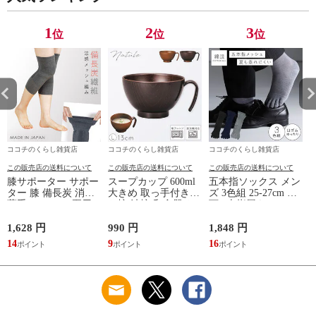
性用 安眠サポート
無地 父の日 ギフト
無地 父の日 ギフト
ストレッチ素材 シン
誕生日 敬老の日 ル
誕生日 敬老の日 ル
プルデザイン 杢グレ
ームウェア リカバリ
ームウェア リカバリ
1
2
3
位
位
位
ー
ーケア
ーケア
ココチのくらし雑貨店
ココチのくらし雑貨店
ココチのくらし雑貨店
この販売店の送料について
この販売店の送料について
この販売店の送料について
膝サポーター サポー
スープカップ 600ml
五本指ソックス メン
ター 膝 備長炭 消臭
大きめ 取っ手付き
ズ 3色組 25-27cm 靴
薄手 メッシュ 夏用
お椀 汁椀 和食器 お
下 5本指履き口ゆっ
レディース 冷え 防
しゃれ 食器 食洗機
たり メッシュ 涼し
止 グッズ 夏 備長炭
対応 レンジ 割れな
い ベーシックカラー
1,628 円
990 円
1,848 円
9
メッシュサポーター
い 軽い 木目 Natule
ゆったりメッシュメ
14
9
16
レンジ手付木目椀 L
ンズ5本指ソックス
ナチュール BPAフリ
ー 割れない食器