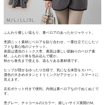
ふんわり優しい温もり、裏ベロアのあったかジャケット。
杢調ニット素材にベロアを貼り合わせ、一重仕立てにしたソ
フトな着心地のジャケット。
表面は濃淡のミックス杢、裏面は優しい肌触りのベロア素
材。ふんわり体を包み込んで暖か。
秋から春先まで使える、温もりある素材感です。
ヒップが隠せるゆったり仕様で、気になる体型をカバー。
濃色の大きめボタンとトリミングがアクセント、スマートに
見えます。
左右ポケット付きで便利。内側は裏ベロアなのでぬくぬくで
す。
杢グレー、チャコールの2カラー、嬉しいサイズ展開のM、