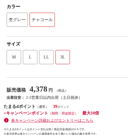
カラー
杢グレー
チャコール
サイズ
M
L
LL
3L
4,378
販売価格
円
（税込）
2-3営業日以内出荷（土日祝休）
出荷目安：
たまるdポイント
39
（通常）
+キャンペーンポイント
最大10倍
（期間・用途限定）
各キャンペーン詳細およびエントリーはこちら
※たまるdポイントはポイント支払を除く商品代金(税抜)の1％です。
※
表示倍率は各キャンペーンの適用条件を全て満たした場合の最大倍率です。