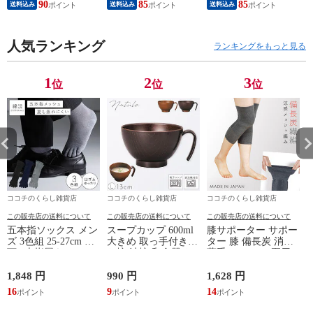
90
85
85
送料込み
送料込み
送料込み
痛対策 疲れ 軽減 ル
り 冷え性 疲れが取
り 冷え性 疲れが取
ームウェア 父の日
れる 腰痛 血行促進
れる 腰痛 血行促進
ギフト 誕生日 プレ
快眠 すっきり コス
快眠 すっきり コス
ゼント 敬老の日 男
人気ランキング
パが良い お得 安い
パが良い お得 安い
ランキングをもっと見る
性用 安眠サポート
無地 父の日 ギフト
無地 父の日 ギフト
ストレッチ素材 シン
誕生日 敬老の日 ル
誕生日 敬老の日 ル
プルデザイン 杢グレ
ームウェア リカバリ
ームウェア リカバリ
1
2
3
位
位
位
ー
ーケア
ーケア
ココチのくらし雑貨店
ココチのくらし雑貨店
ココチのくらし雑貨店
この販売店の送料について
この販売店の送料について
この販売店の送料について
五本指ソックス メン
スープカップ 600ml
膝サポーター サポー
ズ 3色組 25-27cm 靴
大きめ 取っ手付き
ター 膝 備長炭 消臭
下 5本指履き口ゆっ
お椀 汁椀 和食器 お
薄手 メッシュ 夏用
たり メッシュ 涼し
しゃれ 食器 食洗機
レディース 冷え 防
い ベーシックカラー
対応 レンジ 割れな
止 グッズ 夏 備長炭
1,848 円
990 円
1,628 円
9
ゆったりメッシュメ
い 軽い 木目 Natule
メッシュサポーター
16
9
14
ンズ5本指ソックス
レンジ手付木目椀 L
ナチュール BPAフリ