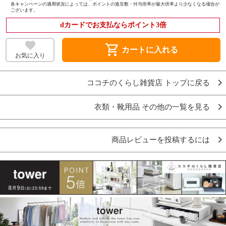
各キャンペーンの適用状況によっては、ポイントの進呈数・付与倍率が最大倍率より少なくなる場合が
ございます。
dカードでお支払ならポイント3倍
shopping_cart
カートに入れる
お気に入り
ココチのくらし雑貨店 トップに戻る
衣類・靴用品 その他の一覧を見る
商品レビューを投稿するには