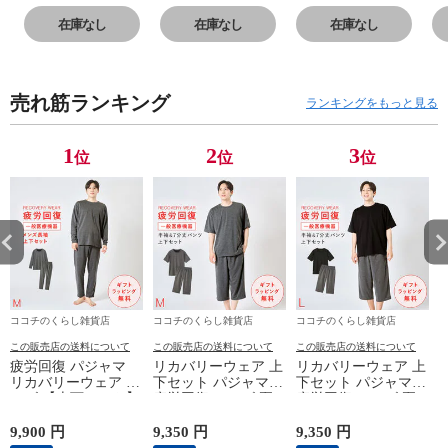
トゴム ワイドシ
トゴム ワイドシ
トゴム ワイドシ
ト
ルエット 体型カ
ルエット 体型カ
ルエット 体型カ
ル
在庫なし
在庫なし
在庫なし
バー 股上深め ハ
バー 股上深め ハ
バー 股上深め ハ
バ
イウエスト シワ
イウエスト シワ
イウエスト シワ
イ
になりにくい 女
になりにくい 女
になりにくい 女
に
売れ筋ランキング
性用 M L LL 3L
性用 M L LL 3L
性用 M L LL 3L
性
ランキングをもっと見る
大きいサイズ ゆ
大きいサイズ ゆ
大きいサイズ ゆ
大
ったり 無地 おし
ったり 無地 おし
ったり 無地 おし
っ
1
2
3
位
位
位
ゃれ かわいい 大
ゃれ かわいい 大
ゃれ かわいい 大
ゃ
人 ブラック 黒
人 ブラック 黒
人 ブラック 黒
人
グレー ウール調
グレー ウール調
グレー ウール調
グ
ワイドパンツ
ワイドパンツ
ワイドパンツ
ワ
ココチのくらし雑貨店
ココチのくらし雑貨店
ココチのくらし雑貨店
この販売店の送料について
この販売店の送料について
この販売店の送料について
疲労回復 パジャマ
リカバリーウェア 上
リカバリーウェア 上
リカバリーウェア メ
下セット パジャマ
下セット パジャマ
ンズ 【上下セット】
疲労回復 メンズ 夏
疲労回復 メンズ 夏
【医療機器認定】疲
半袖シャツ＋7分丈パ
半袖シャツ＋7分丈パ
れが取れる パジャマ
ンツ 春夏用【一般医
ンツ 春夏用【一般医
9,900 円
9,350 円
9,350 円
8
血行促進 肩こり 腰
療機器】部屋着 肩こ
療機器】部屋着 肩こ