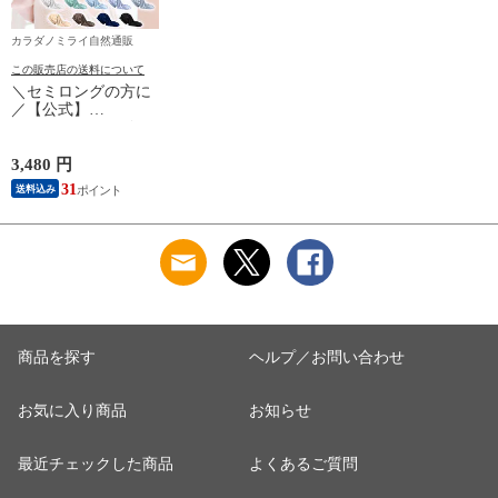
カラダノミライ自然通販
この販売店の送料について
＼セミロングの方に
／【公式】
COCOSILK シルク
ナイトキャップ【コ
コシルク ヘアケアキ
3,480 円
ャップ 45cm】ロング
31
送料込み
ヘア ナイトキャップ
ロング 筒 シルク
100％ 筒状 6A シル
クキャップ 髪 レデ
ィース 睡眠 就寝用
帽子 女性 シルク製
保湿 摩擦 ヘアケア
プレゼント 美容師
商品を探す
ヘルプ／お問い合わせ
お気に入り商品
お知らせ
最近チェックした商品
よくあるご質問