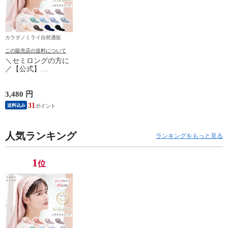
カラダノミライ自然通販
この販売店の送料について
＼セミロングの方に
／【公式】
COCOSILK シルク
ナイトキャップ【コ
コシルク ヘアケアキ
3,480 円
ャップ 45cm】ロング
31
送料込み
ヘア ナイトキャップ
ロング 筒 シルク
100％ 筒状 6A シル
クキャップ 髪 レデ
人気ランキング
ランキングをもっと見る
ィース 睡眠 就寝用
帽子 女性 シルク製
保湿 摩擦 ヘアケア
1
位
プレゼント 美容師