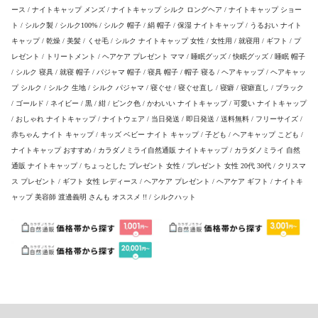
ース / ナイトキャップ メンズ / ナイトキャップ シルク ロングヘア / ナイトキャップ ショー
ト / シルク製 / シルク100% / シルク 帽子 / 絹 帽子 / 保湿 ナイトキャップ / うるおい ナイト
キャップ / 乾燥 / 美髪 / くせ毛 / シルク ナイトキャップ 女性 / 女性用 / 就寝用 / ギフト / プ
レゼント / トリートメント / ヘアケア プレゼント ママ / 睡眠グッズ / 快眠グッズ / 睡眠 帽子
/ シルク 寝具 / 就寝 帽子 / パジャマ 帽子 / 寝具 帽子 / 帽子 寝る / ヘアキャップ / ヘアキャッ
プ シルク / シルク 生地 / シルク パジャマ / 寝ぐせ / 寝ぐせ直し / 寝癖 / 寝癖直し / ブラック
/ ゴールド / ネイビー / 黒 / 紺 / ピンク色 / かわいい ナイトキャップ / 可愛い ナイトキャップ
/ おしゃれ ナイトキャップ / ナイトウェア / 当日発送 / 即日発送 / 送料無料 / フリーサイズ /
赤ちゃん ナイト キャップ / キッズ ベビー ナイト キャップ / 子ども / ヘアキャップ こども /
ナイトキャップ おすすめ / カラダノミライ自然通販 ナイトキャップ / カラダノミライ 自然
通販 ナイトキャップ / ちょっとした プレゼント 女性 / プレゼント 女性 20代 30代 / クリスマ
ス プレゼント / ギフト 女性 レディース / ヘアケア プレゼント / ヘアケア ギフト / ナイトキ
ャップ 美容師 渡邊義明 さんも オススメ !! / シルクハット