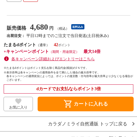
4,680
販売価格
送料込み
円
（税込）
平日12時までのご注文で当日発送(土日祝休み)
出荷目安：
たまるdポイント
42
（通常）
+キャンペーンポイント
最大14倍
（期間・用途限定）
各キャンペーン詳細およびエントリーはこちら
※たまるdポイントはポイント支払を除く商品代金(税抜)の1％です。
※
表示倍率は各キャンペーンの適用条件を全て満たした場合の最大倍率です。
各キャンペーンの適用状況によっては、ポイントの進呈数・付与倍率が最大倍率より少なくなる場合が
ございます。
dカードでお支払ならポイント3倍
shopping_cart
カートに入れる
お気に入り
カラダノミライ自然通販 トップに戻る