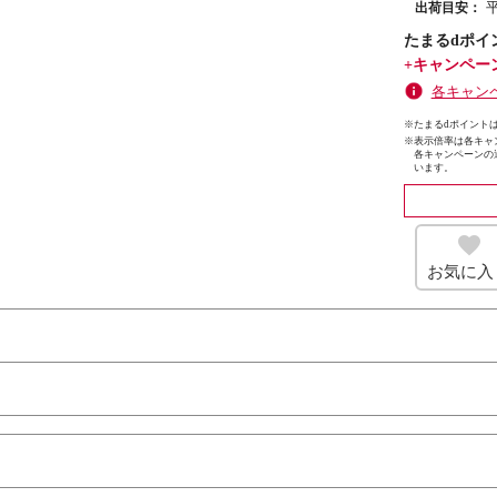
出荷目安：
たまるdポイ
+キャンペー
各キャン
※たまるdポイントは
※
表示倍率は各キャ
各キャンペーンの
います。
お気に入