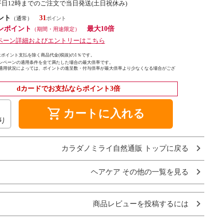
平日12時までのご注文で当日発送(土日祝休み)
ント
31
（通常）
ンポイント
最大10倍
（期間・用途限定）
ペーン詳細およびエントリーはこちら
ポイント支払を除く商品代金(税抜)の1％です。
ンペーンの適用条件を全て満たした場合の最大倍率です。
適用状況によっては、ポイントの進呈数・付与倍率が最大倍率より少なくなる場合がござ
dカードでお支払ならポイント3倍
shopping_cart
カートに入れる
り
カラダノミライ自然通販 トップに戻る
ヘアケア その他の一覧を見る
商品レビューを投稿するには