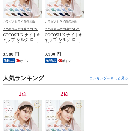
カラダノミライ自然通販
カラダノミライ自然通販
この販売店の送料について
この販売店の送料について
COCOSILK ナイトキ
COCOSILK ナイトキ
ャップ シルク ロン
ャップ シルク ロン
グヘア【ココシルク
グヘア【ココシルク
ヘアケアキャップ
ヘアケアキャップ
60cm】ナイトキャッ
60cm】ナイトキャッ
3,980 円
3,980 円
プ ロング 筒 シルク
プ ロング 筒 シルク
36
36
送料込み
送料込み
100％ 筒状 6A シル
100％ 筒状 6A シル
クキャップ 髪 レデ
クキャップ 髪 レデ
ィース 睡眠 就寝用
ィース 睡眠 就寝用
帽子 女性 シルク製
人気ランキング
帽子 女性 シルク製
ランキングをもっと見る
保湿 摩擦 ヘアケア
保湿 摩擦 ヘアケア
プレゼント 美容師
プレゼント 美容師
1
2
位
位