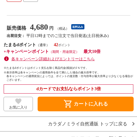
4,680
販売価格
送料込み
円
（税込）
平日12時までのご注文で当日発送(土日祝休み)
出荷目安：
たまるdポイント
42
（通常）
+キャンペーンポイント
最大10倍
（期間・用途限定）
各キャンペーン詳細およびエントリーはこちら
※たまるdポイントはポイント支払を除く商品代金(税抜)の1％です。
※
表示倍率は各キャンペーンの適用条件を全て満たした場合の最大倍率です。
各キャンペーンの適用状況によっては、ポイントの進呈数・付与倍率が最大倍率より少なくなる場合が
ございます。
dカードでお支払ならポイント3倍
shopping_cart
カートに入れる
お気に入り
カラダノミライ自然通販 トップに戻る