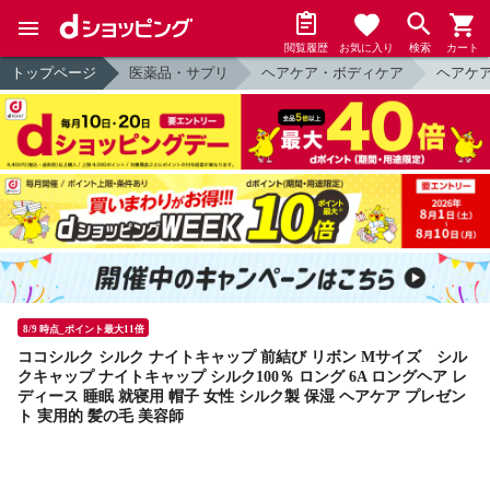
閲覧履歴
お気に入り
検索
カート
トップページ
医薬品・サプリ
ヘアケア・ボディケア
ヘアケ
8/9 時点_ポイント最大11倍
ココシルク シルク ナイトキャップ 前結び リボン Mサイズ シル
クキャップ ナイトキャップ シルク100％ ロング 6A ロングヘア レ
ディース 睡眠 就寝用 帽子 女性 シルク製 保湿 ヘアケア プレゼン
ト 実用的 髪の毛 美容師