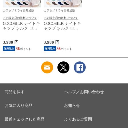
カラダノミライ自然通販
カラダノミライ自然通販
この販売店の送料について
この販売店の送料について
COCOSILK ナイトキ
COCOSILK ナイトキ
ャップ シルク ロン
ャップ シルク ロン
グヘア【ココシルク
グヘア【ココシルク
ヘアケアキャップ
ヘアケアキャップ
60cm】ナイトキャッ
60cm】ナイトキャッ
3,980 円
3,980 円
プ ロング 筒 シルク
プ ロング 筒 シルク
36
36
送料込み
送料込み
100％ 筒状 6A シル
100％ 筒状 6A シル
クキャップ 髪 レデ
クキャップ 髪 レデ
ィース 睡眠 就寝用
ィース 睡眠 就寝用
帽子 女性 シルク製
帽子 女性 シルク製
保湿 摩擦 ヘアケア
保湿 摩擦 ヘアケア
プレゼント 美容師
プレゼント 美容師
商品を探す
ヘルプ／お問い合わせ
お気に入り商品
お知らせ
最近チェックした商品
よくあるご質問