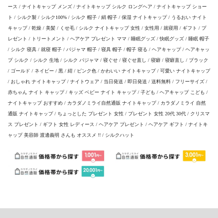
ース / ナイトキャップ メンズ / ナイトキャップ シルク ロングヘア / ナイトキャップ ショー
ト / シルク製 / シルク100% / シルク 帽子 / 絹 帽子 / 保湿 ナイトキャップ / うるおい ナイト
キャップ / 乾燥 / 美髪 / くせ毛 / シルク ナイトキャップ 女性 / 女性用 / 就寝用 / ギフト / プ
レゼント / トリートメント / ヘアケア プレゼント ママ / 睡眠グッズ / 快眠グッズ / 睡眠 帽子
/ シルク 寝具 / 就寝 帽子 / パジャマ 帽子 / 寝具 帽子 / 帽子 寝る / ヘアキャップ / ヘアキャッ
プ シルク / シルク 生地 / シルク パジャマ / 寝ぐせ / 寝ぐせ直し / 寝癖 / 寝癖直し / ブラック
/ ゴールド / ネイビー / 黒 / 紺 / ピンク色 / かわいい ナイトキャップ / 可愛い ナイトキャップ
/ おしゃれ ナイトキャップ / ナイトウェア / 当日発送 / 即日発送 / 送料無料 / フリーサイズ /
赤ちゃん ナイト キャップ / キッズ ベビー ナイト キャップ / 子ども / ヘアキャップ こども /
ナイトキャップ おすすめ / カラダノミライ自然通販 ナイトキャップ / カラダノミライ 自然
通販 ナイトキャップ / ちょっとした プレゼント 女性 / プレゼント 女性 20代 30代 / クリスマ
ス プレゼント / ギフト 女性 レディース / ヘアケア プレゼント / ヘアケア ギフト / ナイトキ
ャップ 美容師 渡邊義明 さんも オススメ !! / シルクハット