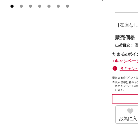
［在庫な
販売価格
出荷目安：
たまるdポイ
+キャンペー
各キャン
※たまるdポイントは
※
表示倍率は各キャ
各キャンペーンの
います。
お気に入