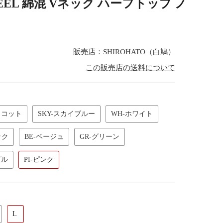
RO FEEL 綿混 Vネック ハーフトップ ノ
販売店：SHIROHATO（白鳩）
この販売店の送料について
リコット
SKY-スカイブルー
WH-ホワイト
ック
BE-ベージュ
GR-グリーン
プル
PI-ピンク
L