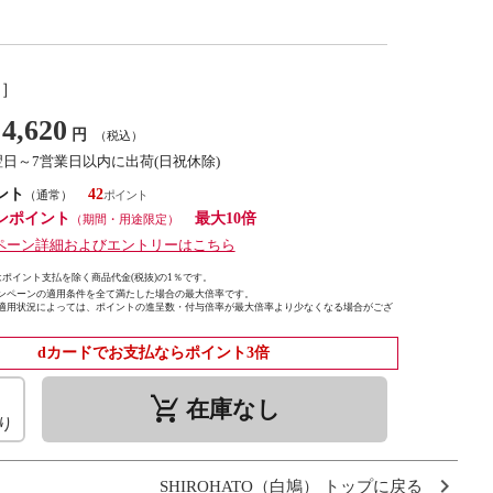
し］
4,620
円
（税込）
翌日～7営業日以内に出荷(日祝休除)
ント
42
（通常）
ンポイント
最大10倍
（期間・用途限定）
ペーン詳細およびエントリーはこちら
ポイント支払を除く商品代金(税抜)の1％です。
ンペーンの適用条件を全て満たした場合の最大倍率です。
適用状況によっては、ポイントの進呈数・付与倍率が最大倍率より少なくなる場合がござ
dカードでお支払ならポイント3倍
remove_shopping_cart
在庫なし
り
SHIROHATO（白鳩） トップに戻る