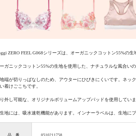
loggi ZERO FEEL G068シリーズは、オーガニックコットン5
ーガニックコットン55%の生地を使用した、ナチュラルな風合い
地端が切りっぱなしのため、アウターにひびきにくいです。ネック
い着けごこちです。
り外し可能な、オリジナルボリュームアップパッドを使用してい
生地には、吸水速乾機能があります。インナーラベルは、生地に
品 番
0510211758