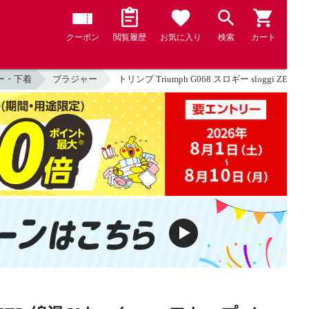
クーポン
閲覧履歴
お気に入り
検索
カート
ー・下着
ブラジャー
トリンプ Triumph G068 スロギー sloggi 