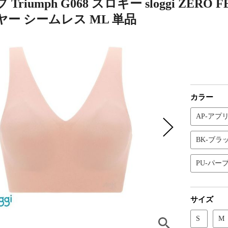
Triumph G068 スロギー sloggi ZE
ー シームレス ML 単品
カラー
AP-アプ
BK-ブラ
PU-パー
サイズ
S
M