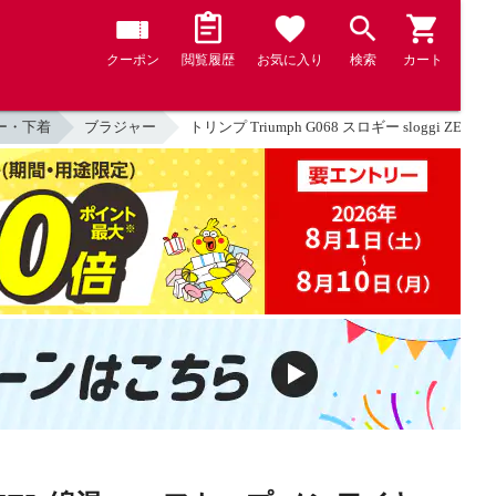
クーポン
閲覧履歴
お気に入り
検索
カート
ー・下着
ブラジャー
トリンプ Triumph G068 スロギー sloggi Z