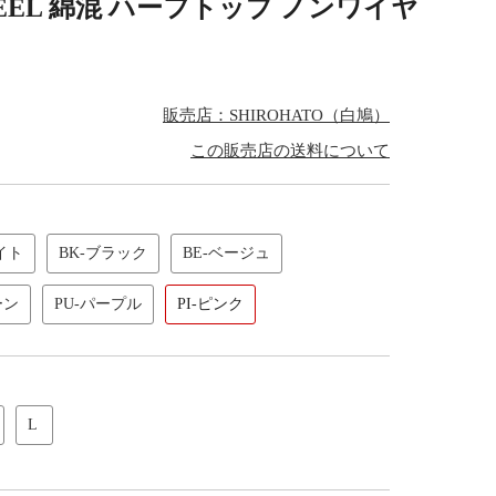
RO FEEL 綿混 ハーフトップ ノンワイヤ
販売店：SHIROHATO（白鳩）
この販売店の送料について
イト
BK-ブラック
BE-ベージュ
ーン
PU-パープル
PI-ピンク
L