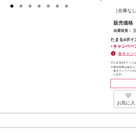
［在庫な
販売価格
出荷目安：
たまるdポイ
+キャンペー
各キャン
※たまるdポイントは
※
表示倍率は各キャ
各キャンペーンの
います。
お気に入