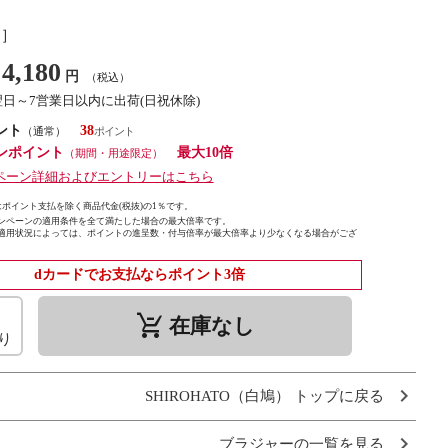
し］
4,180
円
（税込）
翌日～7営業日以内に出荷(日祝休除)
ント
38
（通常）
ンポイント
最大10倍
（期間・用途限定）
ペーン詳細およびエントリーはこちら
ポイント支払を除く商品代金(税抜)の1％です。
ンペーンの適用条件を全て満たした場合の最大倍率です。
適用状況によっては、ポイントの進呈数・付与倍率が最大倍率より少なくなる場合がござ
dカードでお支払ならポイント3倍
remove_shopping_cart
在庫なし
り
SHIROHATO（白鳩） トップに戻る
ブラジャーの一覧を見る