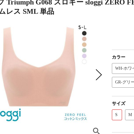
Triumph G068 スロギー sloggi ZE
ムレス SML 単品
カラー
WH-ホワ
GR-グリ
サイズ
S
M