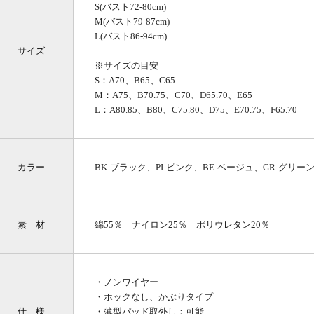
S(バスト72-80cm)
M(バスト79-87cm)
L(バスト86-94cm)
サイズ
※サイズの目安
S：A70、B65、C65
M：A75、B70.75、C70、D65.70、E65
L：A80.85、B80、C75.80、D75、E70.75、F65.70
カラー
BK-ブラック、PI-ピンク、BE-ベージュ、GR-グリー
素 材
綿55％ ナイロン25％ ポリウレタン20％
・ノンワイヤー
・ホックなし、かぶりタイプ
仕 様
・薄型パッド取外し：可能