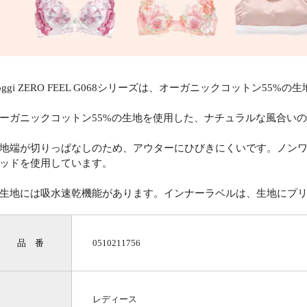
loggi ZERO FEEL G068シリーズは、オーガニックコットン5
ーガニックコットン55%の生地を使用した、ナチュラルな風合い
地端が切りっぱなしのため、アウターにひびきにくいです。ノン
ッドを使用しています。
生地には吸水速乾機能があります。インナーラベルは、生地にプ
品 番
0510211756
レディース