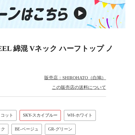
RO FEEL 綿混 Vネック ハーフトップ ノ
販売店：SHIROHATO（白鳩）
この販売店の送料について
リコット
SKY-スカイブルー
WH-ホワイト
ック
BE-ベージュ
GR-グリーン