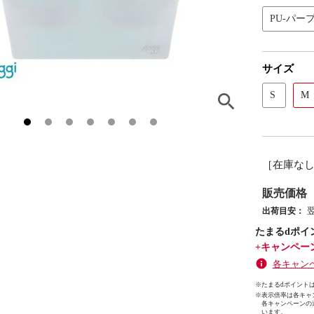
PU-パー
サイズ
S
M
［在庫な
販売価格
出荷目安：
たまるdポイ
+キャンペー
各キャン
※たまるdポイントは
※
表示倍率は各キャ
各キャンペーンの
います。