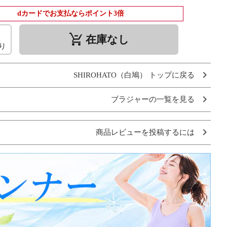
dカードでお支払ならポイント3倍
remove_shopping_cart
在庫なし
り
SHIROHATO（白鳩） トップに戻る
ブラジャーの一覧を見る
商品レビューを投稿するには