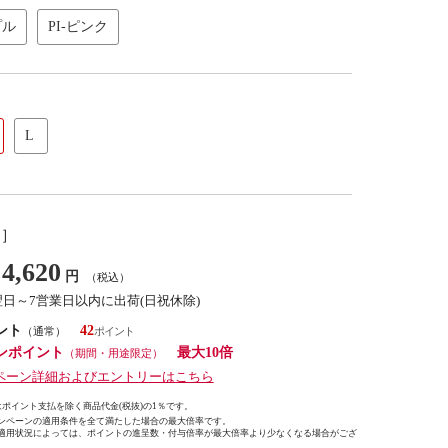
プル
PI-ピンク
L
し］
4,620
円
（税込）
翌日～7営業日以内に出荷(日祝休除)
ント
42
（通常）
ンポイント
最大10倍
（期間・用途限定）
ペーン詳細およびエントリーはこちら
ポイント支払を除く商品代金(税抜)の1％です。
ンペーンの適用条件を全て満たした場合の最大倍率です。
適用状況によっては、ポイントの進呈数・付与倍率が最大倍率より少なくなる場合がござ