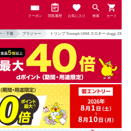
クーポン
閲覧履歴
お気に入り
検索
カート
ー・下着
ブラジャー
トリンプ Triumph G068 スロギー sloggi 