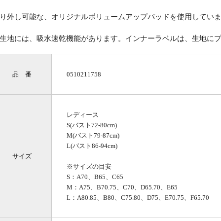
り外し可能な、オリジナルボリュームアップパッドを使用してい
生地には、吸水速乾機能があります。インナーラベルは、生地に
品 番
0510211758
レディース
S(バスト72-80cm)
M(バスト79-87cm)
L(バスト86-94cm)
サイズ
※サイズの目安
S：A70、B65、C65
M：A75、B70.75、C70、D65.70、E65
L：A80.85、B80、C75.80、D75、E70.75、F65.70