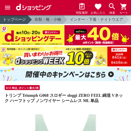
閲覧履歴
お気に入り
検索
カート
トップページ
衣類・靴・小物
インナー・下着・ナイトウエア
8/11 時点_ポイント最大2倍
トリンプ Triumph G068 スロギー sloggi ZERO FEEL 綿混 Vネッ
ク ハーフトップ ノンワイヤー シームレス ML 単品