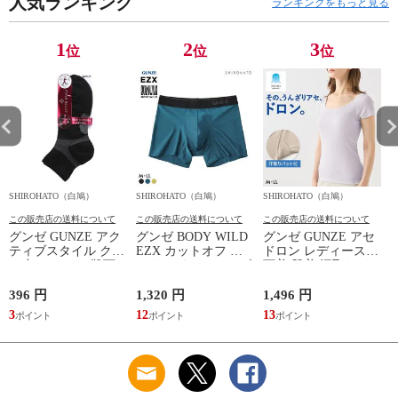
人気ランキング
ランキングをもっと見る
1
2
3
位
位
位
SHIROHATO（白鳩）
SHIROHATO（白鳩）
SHIROHATO（白鳩）
S
この販売店の送料について
この販売店の送料について
この販売店の送料について
グンゼ GUNZE アク
グンゼ BODY WILD
グンゼ GUNZE アセ
ティブスタイル クル
EZX カットオフ ボ
ドロン レディース
ー丈 ソックス 靴下
クサーパンツ メンズ
下着 肌着 汗取りイ
レディース スポーツ
前とじ 日本製
ンナー 2分袖 インナ
ソックス
GUNZE ボディワイ
ーシャツ 吸汗速乾
396 円
1,320 円
1,496 円
1
ルド イージーエック
3
12
13
1
ス