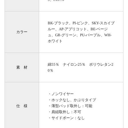
BK-ブラック、PI-ピンク、SKY-スカイブ
ルー、AP-アプリコット、BE-ベージ
カラー
ュ、GR-グリーン、PU-パープル、WH-
ホワイト
綿55％ ナイロン25％ ポリウレタン2
素 材
0％
・ノンワイヤー
・ホックなし、かぶりタイプ
仕 様
・薄型パッド取外し：可能
・肩紐取外し：不可
・サイドボーン：なし