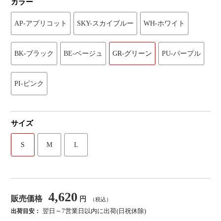
カラー
AP-アプリコット
SKY-スカイブルー
WH-ホワイト
BK-ブラック
BE-ベージュ
GR-グリーン
PU-パープル
PI-ピンク
サイズ
S
M
L
4,620
販売価格
円
（税込）
翌日～7営業日以内に出荷(日祝休除)
出荷目安：