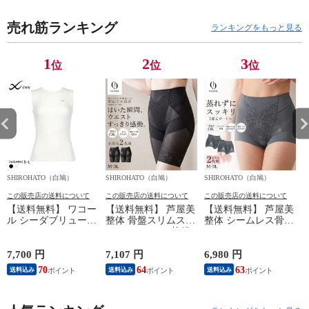
売れ筋ランキング
ランキングをもっと見る
1
2
3
位
位
位
SHIROHATO（白鳩）
SHIROHATO（白鳩）
SHIROHATO（白鳩）
S
この販売店の送料について
この販売店の送料について
この販売店の送料について
【送料無料】 ワコー
【送料無料】 芦屋美
【送料無料】 芦屋美
ル シーダブリューエ
整体 骨盤スリムスタ
整体 シームレス骨盤
ックス CW-X
イルショーツ 2枚組
スリムショーツ エア
WOMENS JYURYU
ロングガードル 骨盤
リー 2枚組 ショート
柔流 ノースリーブ
矯正 骨盤補正 補正
ガードル 骨盤矯正
7,700 円
7,107 円
6,980 円
6
トップス タンクトッ
下着 シームレス レ
骨盤補正 補正下着
70
64
63
送料込み
送料込み
送料込み
プ Uネック JAY390
ディース
シームレス レディー
Wacoal
ス