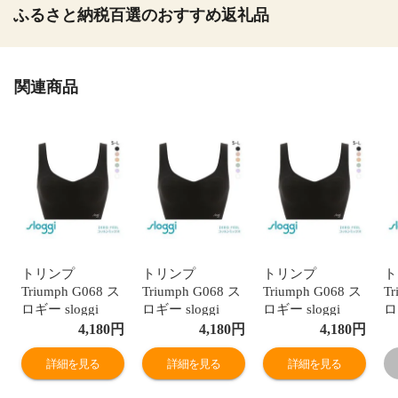
ふるさと納税百選のおすすめ返礼品
関連商品
トリンプ
トリンプ
トリンプ
ト
Triumph G068 ス
Triumph G068 ス
Triumph G068 ス
Tr
ロギー sloggi
ロギー sloggi
ロギー sloggi
ロ
ZERO FEEL 綿混
ZERO FEEL 綿混
ZERO FEEL 綿混
Z
4,180
円
4,180
円
4,180
円
ハーフトップ ノ
ハーフトップ ノ
ハーフトップ ノ
ハ
ンワイヤー シー
ンワイヤー シー
ンワイヤー シー
ン
詳細を見る
詳細を見る
詳細を見る
ムレス SML 単品
ムレス SML 単品
ムレス SML 単品
ム