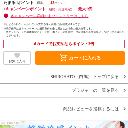
たまるdポイント
42
（通常）
+キャンペーンポイント
最大1倍
（期間・用途限定）
各キャンペーン詳細およびエントリーはこちら
※たまるdポイントはポイント支払を除く商品代金(税抜)の1％です。
※
表示倍率は各キャンペーンの適用条件を全て満たした場合の最大倍率です。
各キャンペーンの適用状況によっては、ポイントの進呈数・付与倍率が最大倍率より少なくなる場合が
ございます。
dカードでお支払ならポイント3倍
shopping_cart
カートに入れる
お気に入り
SHIROHATO（白鳩） トップに戻る
ブラジャーの一覧を見る
商品レビューを投稿するには