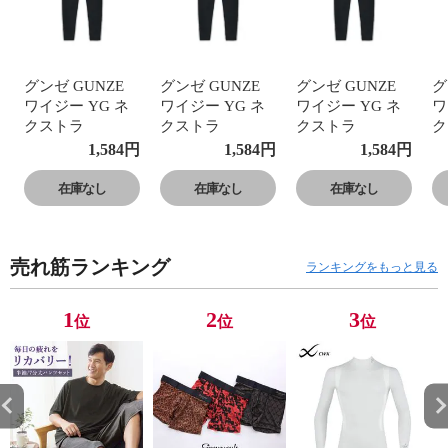
グンゼ GUNZE
グンゼ GUNZE
グンゼ GUNZE
グ
ワイジー YG ネ
ワイジー YG ネ
ワイジー YG ネ
ワ
クストラ
クストラ
クストラ
ク
NextRA+
NextRA+
NextRA+
N
1,584
円
1,584
円
1,584
円
WARM∞DEO タ
WARM∞DEO タ
WARM∞DEO タ
W
イツ メンズ 発熱
イツ メンズ 発熱
イツ メンズ 発熱
イ
在庫なし
在庫なし
在庫なし
綿 前開き 抗菌ブ
綿 前開き 抗菌ブ
綿 前開き 抗菌ブ
綿
ロック 吸湿発熱
ロック 吸湿発熱
ロック 吸湿発熱
ロ
売れ筋ランキング
ランキングをもっと見る
1
2
3
位
位
位