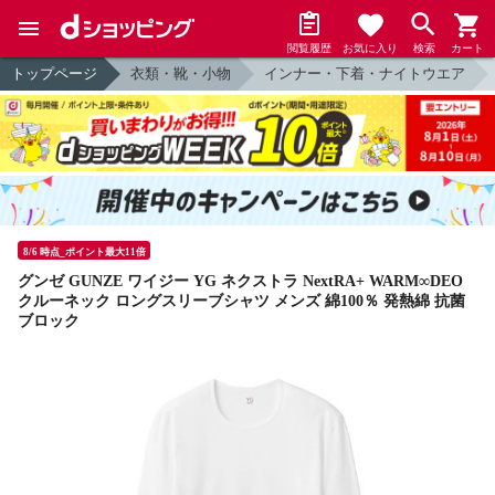
閲覧履歴
お気に入り
検索
カート
トップページ
衣類・靴・小物
インナー・下着・ナイトウエア
8/6 時点_ポイント最大11倍
グンゼ GUNZE ワイジー YG ネクストラ NextRA+ WARM∞DEO
クルーネック ロングスリーブシャツ メンズ 綿100％ 発熱綿 抗菌
ブロック