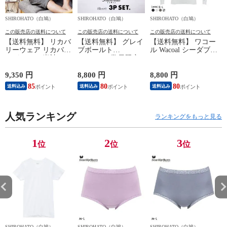
SHIROHATO（白鳩）
SHIROHATO（白鳩）
SHIROHATO（白鳩）
S
この販売店の送料について
この販売店の送料について
この販売店の送料について
【送料無料】 リカバ
【送料無料】 グレイ
【送料無料】 ワコー
リーウェア リカバリ
ブボールト
ル Wacoal シーダブリ
ーパジャマ 半袖 メ
Gravevault 数量限定
ューエックス CW-X
ンズ 上下セット ル
M L XL サイズ ボク
Mens JAO009
ームウェア パジャマ
サーパンツ おまかせ
JYURYU 柔流 ジュウ
9,350 円
8,800 円
8,800 円
9
リカバリーケア 7分
3P 福袋 ショート ロ
リュウ メンズ トッ
85
80
80
8
送料込み
送料込み
送料込み
丈パンツ 疲労回復
ーライズ 3枚セット
プ SML ハイネック
セルヴァン 一般医療
日本製
長袖 スポーツ
機器
人気ランキング
ランキングをもっと見る
1
2
3
位
位
位
SHIROHATO（白鳩）
SHIROHATO（白鳩）
SHIROHATO（白鳩）
S