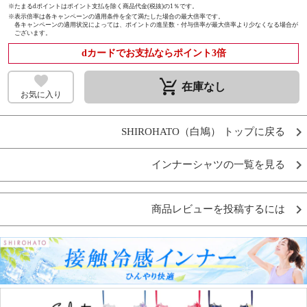
※たまるdポイントはポイント支払を除く商品代金(税抜)の1％です。
※
表示倍率は各キャンペーンの適用条件を全て満たした場合の最大倍率です。
各キャンペーンの適用状況によっては、ポイントの進呈数・付与倍率が最大倍率より少なくなる場合が
ございます。
dカードでお支払ならポイント3倍
remove_shopping_cart
在庫なし
お気に入り
SHIROHATO（白鳩） トップに戻る
インナーシャツの一覧を見る
商品レビューを投稿するには