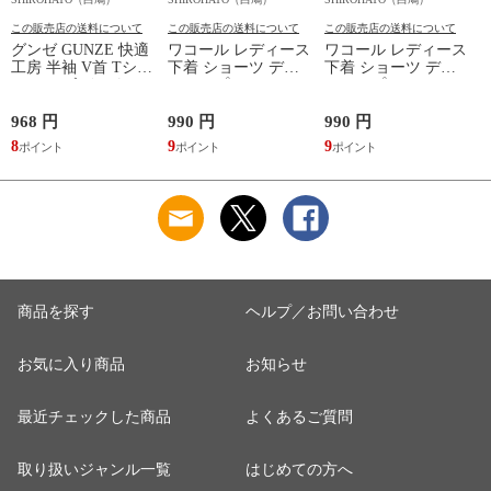
この販売店の送料について
この販売店の送料について
この販売店の送料について
グンゼ GUNZE 快適
ワコール レディース
ワコール レディース
工房 半袖 V首 Tシャ
下着 ショーツ ディ
下着 ショーツ ディ
ツ メンズ インナー
アヒップショーツ
アヒップショーツ
綿100％ Vネック 日
DearHip Shorts 綿混
DearHip Shorts 綿混
本製 抗菌防臭
スタンダード ノーマ
スタンダード ノーマ
968 円
990 円
990 円
7
ルショーツ ML
ルショーツ ML
8
9
9
6
Wacoal
Wacoal
商品を探す
ヘルプ／お問い合わせ
お気に入り商品
お知らせ
最近チェックした商品
よくあるご質問
取り扱いジャンル一覧
はじめての方へ