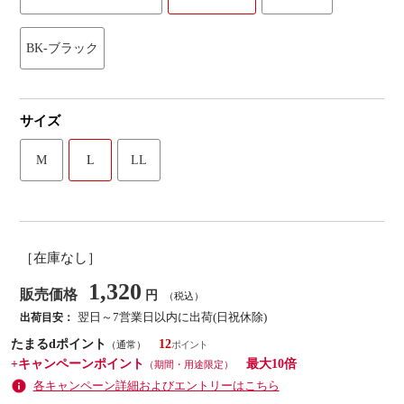
BK-ブラック
サイズ
M
L
LL
［在庫なし］
1,320
販売価格
円
（税込）
翌日～7営業日以内に出荷(日祝休除)
出荷目安：
たまるdポイント
12
（通常）
+キャンペーンポイント
最大10倍
（期間・用途限定）
各キャンペーン詳細およびエントリーはこちら