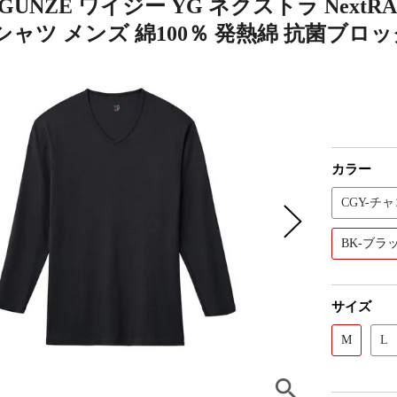
GUNZE ワイジー YG ネクストラ NextR
ャツ メンズ 綿100％ 発熱綿 抗菌ブロッ
カラー
CGY-チ
BK-ブラ
サイズ
M
L