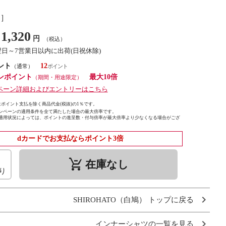
し］
1,320
円
（税込）
翌日～7営業日以内に出荷(日祝休除)
ント
12
（通常）
ンポイント
最大10倍
（期間・用途限定）
ペーン詳細およびエントリーはこちら
ポイント支払を除く商品代金(税抜)の1％です。
ンペーンの適用条件を全て満たした場合の最大倍率です。
適用状況によっては、ポイントの進呈数・付与倍率が最大倍率より少なくなる場合がござ
dカードでお支払ならポイント3倍
remove_shopping_cart
在庫なし
り
SHIROHATO（白鳩） トップに戻る
インナーシャツの一覧を見る