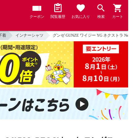
クーポン
閲覧履歴
お気に入り
検索
カート
下着
インナーシャツ
グンゼ GUNZE ワイジー YG ネクストラ Next