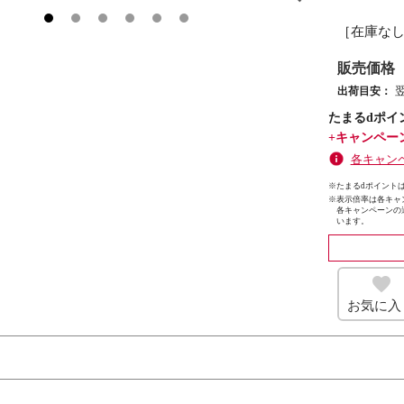
［在庫な
販売価格
出荷目安：
たまるdポイ
+キャンペー
各キャン
※たまるdポイントは
※
表示倍率は各キャ
各キャンペーンの
います。
お気に入