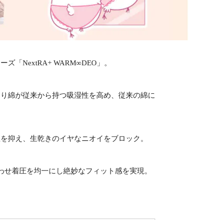
NextRA+ WARM∞DEO」。
より綿が従来から持つ吸湿性を高め、従来の綿に
殖を抑え、生乾きのイヤなニオイをブロック。
わせ着圧を均一にし絶妙なフィット感を実現。