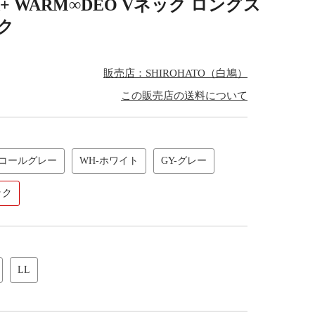
A+ WARM∞DEO Vネック ロングス
ク
販売店：SHIROHATO（白鳩）
この販売店の送料について
ャコールグレー
WH-ホワイト
GY-グレー
ック
LL