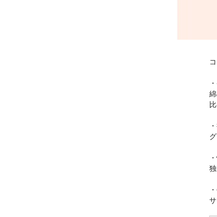
コ
・
綿
比
・
グ
・
独
・
サ