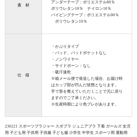
アンダーテープ：ポリエステル80％
素 材
ポリウレタン10％ ナイロン10％
パイピングテープ：ポリエステル90％
ポリウレタン10％
・かぶりタイプ
・パッド、パッドポケットなし
・ノンワイヤー
・サイドボーン：なし
・吸汗速乾
仕 様
※箱メール便で発送した場合、お届け時
はカップ部が凹んだ状態となります。
手で形を整えていただくことで元に戻り
ますのでご了承ください。
※生産時期により色ブレがあります。
230221 スポーツブラジャー スポブラ ジュニアブラ 下着 ガールズ 女児
用 子ども用 子供用 子供服 子ども服 小学生 中学生 スポーツ用 運動用