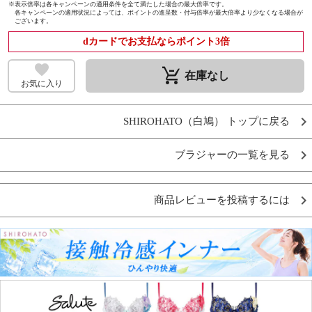
※
表示倍率は各キャンペーンの適用条件を全て満たした場合の最大倍率です。
各キャンペーンの適用状況によっては、ポイントの進呈数・付与倍率が最大倍率より少なくなる場合が
ございます。
dカードでお支払ならポイント3倍
remove_shopping_cart
在庫なし
お気に入り
SHIROHATO（白鳩） トップに戻る
ブラジャーの一覧を見る
商品レビューを投稿するには