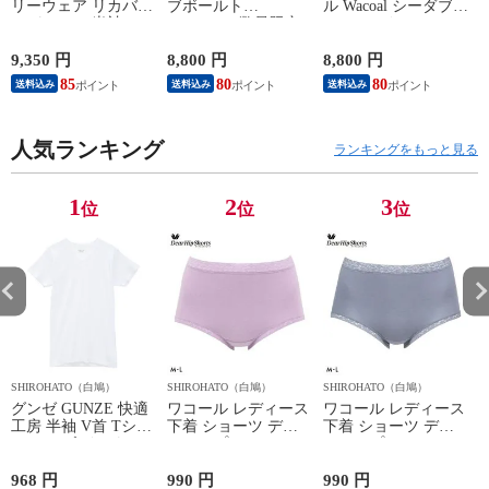
リーウェア リカバリ
ブボールト
ル Wacoal シーダブリ
ーパジャマ 半袖 メ
Gravevault 数量限定
ューエックス CW-X
ンズ 上下セット ル
M L XL サイズ ボク
Mens JAO009
ームウェア パジャマ
サーパンツ おまかせ
JYURYU 柔流 ジュウ
9,350 円
8,800 円
8,800 円
9
リカバリーケア 7分
3P 福袋 ショート ロ
リュウ メンズ トッ
85
80
80
8
送料込み
送料込み
送料込み
丈パンツ 疲労回復
ーライズ 3枚セット
プ SML ハイネック
セルヴァン 一般医療
日本製
長袖 スポーツ
機器
人気ランキング
ランキングをもっと見る
1
2
3
位
位
位
SHIROHATO（白鳩）
SHIROHATO（白鳩）
SHIROHATO（白鳩）
S
グンゼ GUNZE 快適
ワコール レディース
ワコール レディース
工房 半袖 V首 Tシャ
下着 ショーツ ディ
下着 ショーツ ディ
ツ メンズ インナー
アヒップショーツ
アヒップショーツ
綿100％ Vネック 日
DearHip Shorts 綿混
DearHip Shorts 綿混
本製 抗菌防臭
スタンダード ノーマ
スタンダード ノーマ
968 円
990 円
990 円
7