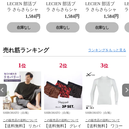
LECIEN 部活ブ
LECIEN 部活ブ
LECIEN 部活ブ
L
ラ さらさらシャ
ラ さらさらシャ
ラ さらさらシャ
ラ
ッキリ ハーフト
ッキリ ハーフト
ッキリ ハーフト
ッ
1,584
円
1,584
円
1,584
円
ップ ブラジャー
ップ ブラジャー
ップ ブラジャー
ッ
スポーツブラ キ
スポーツブラ キ
スポーツブラ キ
ス
在庫なし
在庫なし
在庫なし
ッズ ジュニア S･
ッズ ジュニア S･
ッズ ジュニア S･
ッ
M･L･LL 単品
M･L･LL 単品
M･L･LL 単品
M
売れ筋ランキング
ランキングをもっと見る
1
2
3
位
位
位
SHIROHATO（白鳩）
SHIROHATO（白鳩）
SHIROHATO（白鳩）
S
この販売店の送料について
この販売店の送料について
この販売店の送料について
【送料無料】 リカバ
【送料無料】 グレイ
【送料無料】 ワコー