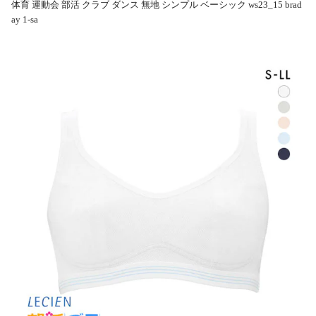
体育 運動会 部活 クラブ ダンス 無地 シンプル ベーシック ws23_15 brad
ay 1-sa