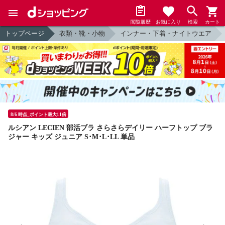
閲覧履歴
お気に入り
検索
カート
トップページ
衣類・靴・小物
インナー・下着・ナイトウエア
8/6 時点_ポイント最大11倍
ルシアン LECIEN 部活ブラ さらさらデイリー ハーフトップ ブラ
ジャー キッズ ジュニア S･M･L･LL 単品