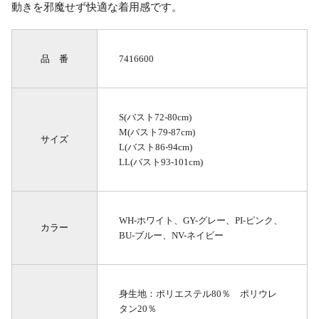
動きを邪魔せず快適な着用感です。
品 番
7416600
S(バスト72-80cm)
M(バスト79-87cm)
サイズ
L(バスト86-94cm)
LL(バスト93-101cm)
WH-ホワイト、GY-グレー、PI-ピンク、
カラー
BU-ブルー、NV-ネイビー
身生地：ポリエステル80％ ポリウレ
タン20％