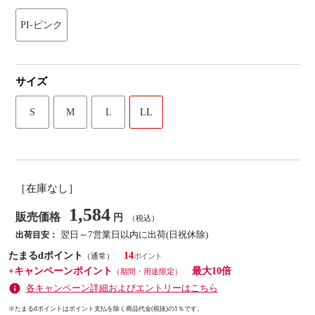
PI-ピンク
サイズ
S
M
L
LL
［在庫なし］
1,584
販売価格
円
（税込）
翌日～7営業日以内に出荷(日祝休除)
出荷目安：
たまるdポイント
14
（通常）
+キャンペーンポイント
最大10倍
（期間・用途限定）
各キャンペーン詳細およびエントリーはこちら
※たまるdポイントはポイント支払を除く商品代金(税抜)の1％です。