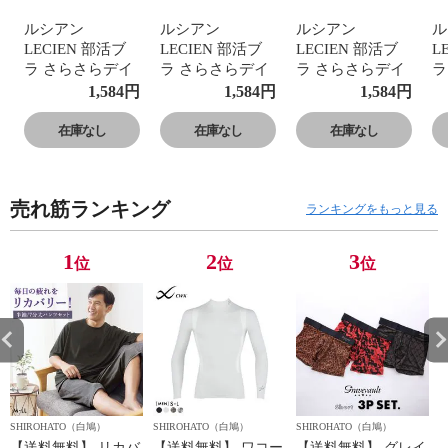
ルシアン
ルシアン
ルシアン
ル
LECIEN 部活ブ
LECIEN 部活ブ
LECIEN 部活ブ
L
ラ さらさらデイ
ラ さらさらデイ
ラ さらさらデイ
ラ
リー ハーフトッ
リー ハーフトッ
リー ハーフトッ
リ
1,584
円
1,584
円
1,584
円
プ ブラジャー キ
プ ブラジャー キ
プ ブラジャー キ
プ
ッズ ジュニア S･
ッズ ジュニア S･
ッズ ジュニア S･
ッ
在庫なし
在庫なし
在庫なし
M･L･LL 単品
M･L･LL 単品
M･L･LL 単品
M
売れ筋ランキング
ランキングをもっと見る
1
2
3
位
位
位
SHIROHATO（白鳩）
SHIROHATO（白鳩）
SHIROHATO（白鳩）
S
【送料無料】 リカバ
【送料無料】 ワコー
【送料無料】 グレイ