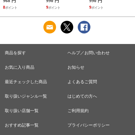
本製 抗菌防臭
スタンダード ノーマ
スタンダード ノーマ
968 円
990 円
990 円
7
ルショーツ ML
ルショーツ ML
8
9
9
6
Wacoal
Wacoal
商品を探す
ヘルプ／お問い合わせ
お気に入り商品
お知らせ
最近チェックした商品
よくあるご質問
取り扱いジャンル一覧
はじめての方へ
取り扱い店舗一覧
ご利用規約
おすすめ記事一覧
プライバシーポリシー