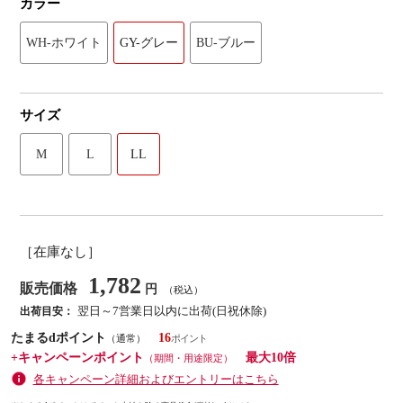
カラー
WH-ホワイト
GY-グレー
BU-ブルー
サイズ
M
L
LL
［在庫なし］
1,782
販売価格
円
（税込）
翌日～7営業日以内に出荷(日祝休除)
出荷目安：
たまるdポイント
16
（通常）
+キャンペーンポイント
最大10倍
（期間・用途限定）
各キャンペーン詳細およびエントリーはこちら