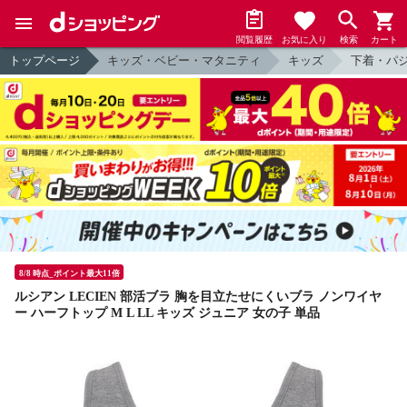
閲覧履歴
お気に入り
検索
カート
トップページ
キッズ・ベビー・マタニティ
キッズ
下着・パ
8/8 時点_ポイント最大11倍
ルシアン LECIEN 部活ブラ 胸を目立たせにくいブラ ノンワイヤ
ー ハーフトップ M L LL キッズ ジュニア 女の子 単品