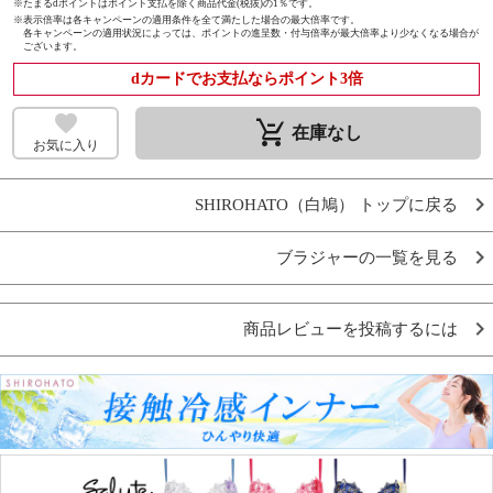
※たまるdポイントはポイント支払を除く商品代金(税抜)の1％です。
※
表示倍率は各キャンペーンの適用条件を全て満たした場合の最大倍率です。
各キャンペーンの適用状況によっては、ポイントの進呈数・付与倍率が最大倍率より少なくなる場合が
ございます。
dカードでお支払ならポイント3倍
remove_shopping_cart
在庫なし
お気に入り
SHIROHATO（白鳩） トップに戻る
ブラジャーの一覧を見る
商品レビューを投稿するには