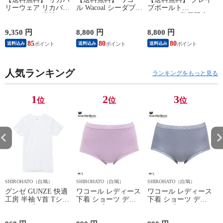
リーウェア リカバリ
ル Wacoal シーダブリ
ブボールト
ーパジャマ 半袖 メ
ューエックス CW-X
Gravevault 数量限定
ンズ 上下セット ル
Mens JAO009
M L XL サイズ ボク
ームウェア パジャマ
JYURYU 柔流 ジュウ
サーパンツ おまかせ
9,350 円
8,800 円
8,800 円
9
リカバリーケア 7分
リュウ メンズ トッ
3P 福袋 ショート ロ
85
80
80
8
送料込み
送料込み
送料込み
丈パンツ 疲労回復
プ SML ハイネック
ーライズ 3枚セット
セルヴァン 一般医療
長袖 スポーツ
日本製
機器
人気ランキング
ランキングをもっと見る
1
2
3
位
位
位
SHIROHATO（白鳩）
SHIROHATO（白鳩）
SHIROHATO（白鳩）
S
グンゼ GUNZE 快適
ワコール レディース
ワコール レディース
工房 半袖 V首 Tシャ
下着 ショーツ ディ
下着 ショーツ ディ
ツ メンズ インナー
アヒップショーツ
アヒップショーツ
綿100％ Vネック 日
DearHip Shorts 綿混
DearHip Shorts 綿混