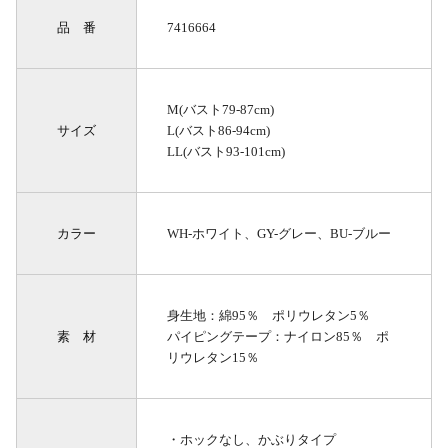
品 番
7416664
M(バスト79-87cm)
サイズ
L(バスト86-94cm)
LL(バスト93-101cm)
カラー
WH-ホワイト、GY-グレー、BU-ブルー
身生地：綿95％ ポリウレタン5％
素 材
パイピングテープ：ナイロン85％ ポ
リウレタン15％
・ホックなし、かぶりタイプ