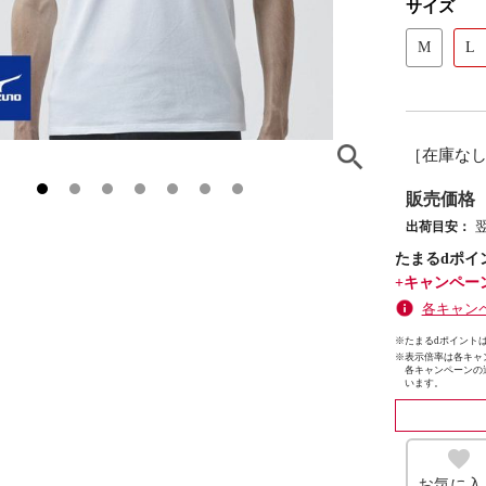
サイズ
M
L
［在庫な
販売価格
出荷目安：
たまるdポイ
+キャンペー
各キャン
※たまるdポイントは
※
表示倍率は各キャ
各キャンペーンの
います。
お気に入