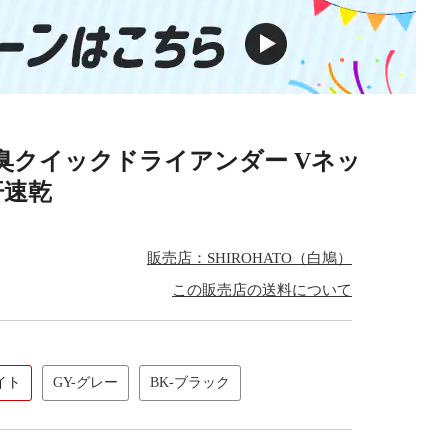
消臭クイックドライアンダー Vネッ
汗速乾
販売店：SHIROHATO（白鳩）
この販売店の送料について
イト
GY-グレー
BK-ブラック