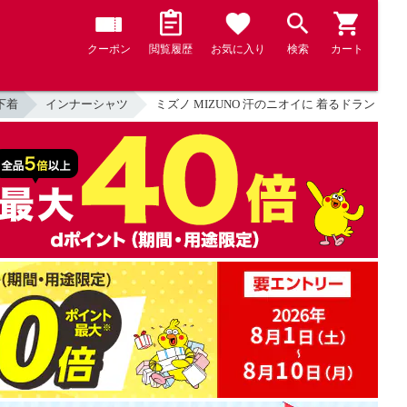
クーポン
閲覧履歴
お気に入り
検索
カート
下着
インナーシャツ
ミズノ MIZUNO 汗のニオイに 着るドラント