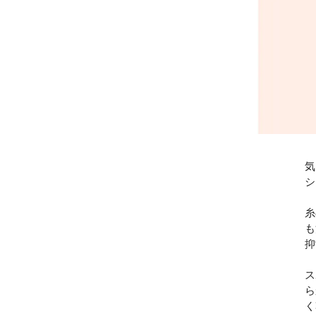
気
シ
糸
も
抑
ス
ら
く