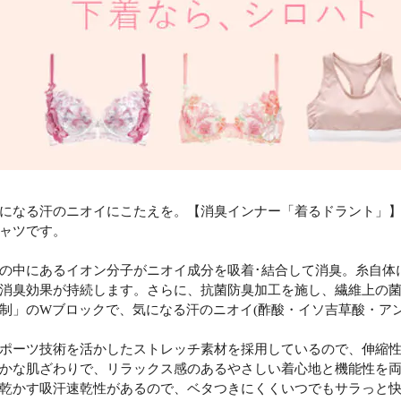
になる汗のニオイにこたえを。【消臭インナー「着るドラント」】
ャツです。
の中にあるイオン分子がニオイ成分を吸着･結合して消臭。糸自体に
消臭効果が持続します。さらに、抗菌防臭加工を施し、繊維上の
制」のWブロックで、気になる汗のニオイ(酢酸・イソ吉草酸・アン
ポーツ技術を活かしたストレッチ素材を採用しているので、伸縮
かな肌ざわりで、リラックス感のあるやさしい着心地と機能性を
乾かす吸汗速乾性があるので、ベタつきにくくいつでもサラっと