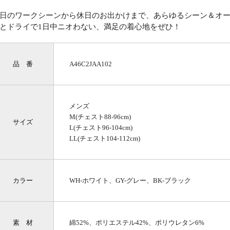
日のワークシーンから休日のお出かけまで、あらゆるシーン＆オ
とドライで1日中ニオわない、満足の着心地をぜひ！
品 番
A46C2JAA102
メンズ
M(チェスト88-96cm)
サイズ
L(チェスト96-104cm)
LL(チェスト104-112cm)
カラー
WH-ホワイト、GY-グレー、BK-ブラック
素 材
綿52%、ポリエステル42%、ポリウレタン6%