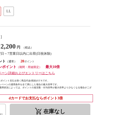
LL
し］
2,200
円
（税込）
翌日～7営業日以内に出荷(日祝休除)
ント
20
（通常）
ンポイント
最大10倍
（期間・用途限定）
ペーン詳細およびエントリーはこちら
ポイント支払を除く商品代金(税抜)の1％です。
ンペーンの適用条件を全て満たした場合の最大倍率です。
適用状況によっては、ポイントの進呈数・付与倍率が最大倍率より少なくなる場合がござ
dカードでお支払ならポイント3倍
remove_shopping_cart
在庫なし
り