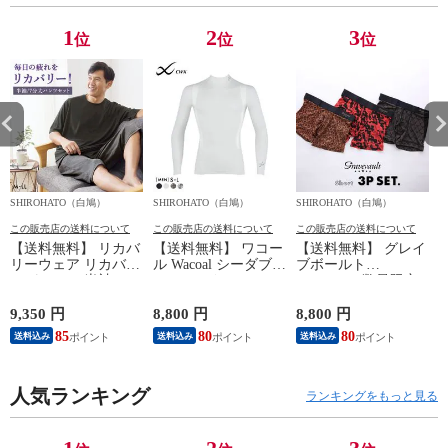
1
2
3
位
位
位
SHIROHATO（白鳩）
SHIROHATO（白鳩）
SHIROHATO（白鳩）
S
この販売店の送料について
この販売店の送料について
この販売店の送料について
【送料無料】 リカバ
【送料無料】 ワコー
【送料無料】 グレイ
リーウェア リカバリ
ル Wacoal シーダブリ
ブボールト
ーパジャマ 半袖 メ
ューエックス CW-X
Gravevault 数量限定
ンズ 上下セット ル
Mens JAO009
M L XL サイズ ボク
ームウェア パジャマ
JYURYU 柔流 ジュウ
サーパンツ おまかせ
9,350 円
8,800 円
8,800 円
9
リカバリーケア 7分
リュウ メンズ トッ
3P 福袋 ショート ロ
85
80
80
8
送料込み
送料込み
送料込み
丈パンツ 疲労回復
プ SML ハイネック
ーライズ 3枚セット
セルヴァン 一般医療
長袖 スポーツ
日本製
機器
人気ランキング
ランキングをもっと見る