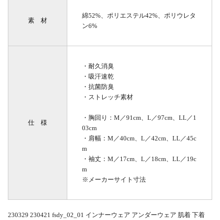
綿52%、ポリエステル42%、ポリウレタ
素 材
ン6%
・耐久消臭
・吸汗速乾
・抗菌防臭
・ストレッチ素材
・胸回り：M／91cm、L／97cm、LL／1
仕 様
03cm
・肩幅：M／40cm、L／42cm、LL／45c
m
・袖丈：M／17cm、L／18cm、LL／19c
m
※メーカーサイト寸法
230329 230421 fsdy_02_01 インナーウェア アンダーウェア 肌着 下着