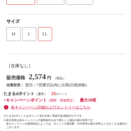
サイズ
M
L
LL
［在庫なし］
2,574
販売価格
円
（税込）
翌日～7営業日以内に出荷(日祝休除)
出荷目安：
たまるdポイント
23
（通常）
+キャンペーンポイント
最大10倍
（期間・用途限定）
各キャンペーン詳細およびエントリーはこちら
※たまるdポイントはポイント支払を除く商品代金(税抜)の1％です。
※
表示倍率は各キャンペーンの適用条件を全て満たした場合の最大倍率です。
各キャンペーンの適用状況によっては、ポイントの進呈数・付与倍率が最大倍率より少なくなる場合が
ございます。