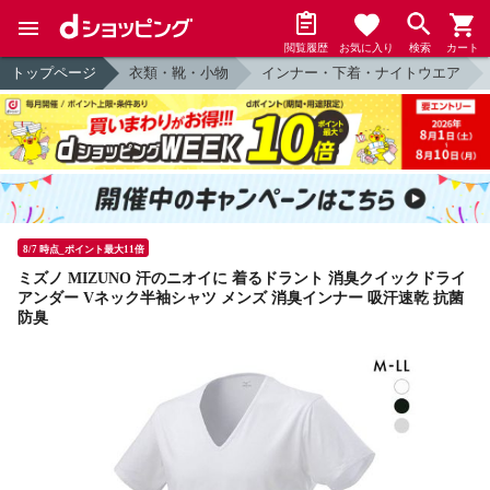
閲覧履歴
お気に入り
検索
カート
トップページ
衣類・靴・小物
インナー・下着・ナイトウエア
8/7 時点_ポイント最大11倍
ミズノ MIZUNO 汗のニオイに 着るドラント 消臭クイックドライ
アンダー Vネック半袖シャツ メンズ 消臭インナー 吸汗速乾 抗菌
防臭