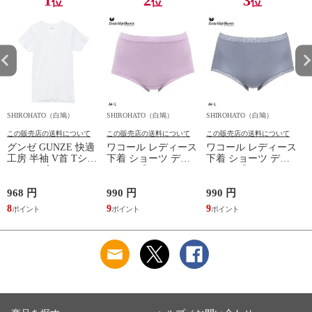
1
2
3
位
位
位
SHIROHATO（白鳩）
SHIROHATO（白鳩）
SHIROHATO（白鳩）
S
この販売店の送料について
この販売店の送料について
この販売店の送料について
グンゼ GUNZE 快適
ワコール レディース
ワコール レディース
工房 半袖 V首 Tシャ
下着 ショーツ ディ
下着 ショーツ ディ
ツ メンズ インナー
アヒップショーツ
アヒップショーツ
綿100％ Vネック 日
DearHip Shorts 綿混
DearHip Shorts 綿混
本製 抗菌防臭
スタンダード ノーマ
スタンダード ノーマ
968 円
990 円
990 円
7
ルショーツ ML
ルショーツ ML
8
9
9
6
Wacoal
Wacoal