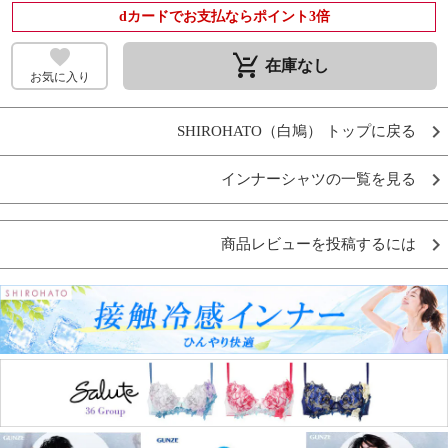
dカードでお支払ならポイント3倍
remove_shopping_cart
在庫なし
お気に入り
SHIROHATO（白鳩） トップに戻る
インナーシャツの一覧を見る
商品レビューを投稿するには