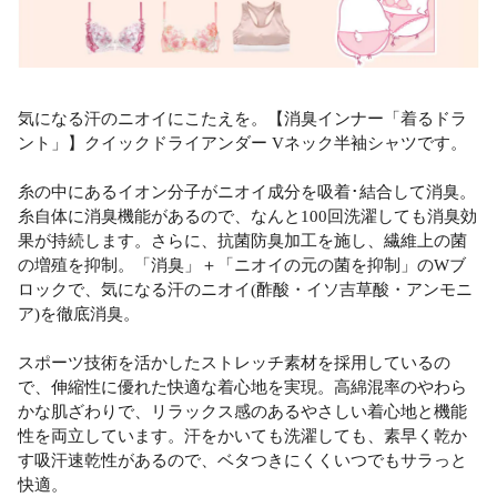
気になる汗のニオイにこたえを。【消臭インナー「着るドラ
ント」】クイックドライアンダー Vネック半袖シャツです。
糸の中にあるイオン分子がニオイ成分を吸着･結合して消臭。
糸自体に消臭機能があるので、なんと100回洗濯しても消臭効
果が持続します。さらに、抗菌防臭加工を施し、繊維上の菌
の増殖を抑制。「消臭」＋「ニオイの元の菌を抑制」のWブ
ロックで、気になる汗のニオイ(酢酸・イソ吉草酸・アンモニ
ア)を徹底消臭。
スポーツ技術を活かしたストレッチ素材を採用しているの
で、伸縮性に優れた快適な着心地を実現。高綿混率のやわら
かな肌ざわりで、リラックス感のあるやさしい着心地と機能
性を両立しています。汗をかいても洗濯しても、素早く乾か
す吸汗速乾性があるので、ベタつきにくくいつでもサラっと
快適。