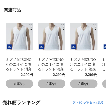
関連商品
ミズノ MIZUNO
ミズノ MIZUNO
ミズノ MIZUNO
ミ
汗のニオイに 着
汗のニオイに 着
汗のニオイに 着
汗
るドラント 消臭
るドラント 消臭
るドラント 消臭
る
クイックドライ
クイックドライ
クイックドライ
ク
2,200
円
2,200
円
2,200
円
アンダー Vネッ
アンダー Vネッ
アンダー Vネッ
ア
クノースリーブ
クノースリーブ
クノースリーブ
ク
在庫なし
在庫なし
在庫なし
シャツ メンズ 消
シャツ メンズ 消
シャツ メンズ 消
シ
臭インナー 吸汗
臭インナー 吸汗
臭インナー 吸汗
臭
速乾
速乾
速乾
速
売れ筋ランキング
ランキングをもっと見る