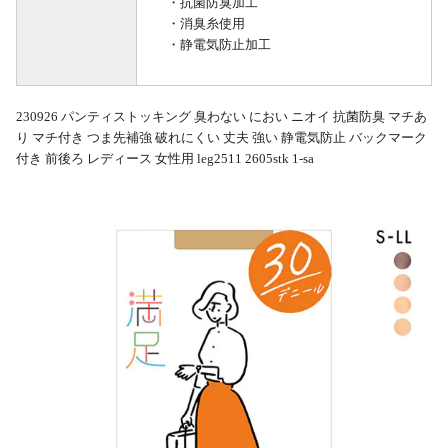
・抗菌防臭加工
・消臭糸使用
・静電気防止加工
230926 パンティストッキング 臭わない におい ニオイ 抗菌防臭 マチあ
り マチ付き つま先補強 破れにくい 丈夫 強い 静電気防止 バックマーク
付き 前後ろ レディース 女性用 leg2511 2605stk 1-sa