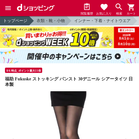
閲覧履歴
お気に入り
検索
カート
トップページ
衣類・靴・小物
インナー・下着・ナイトウエア
8/6 時点_ポイント最大11倍
福助 Fukuske ストッキング パンスト 30デニール シアータイツ 日
本製