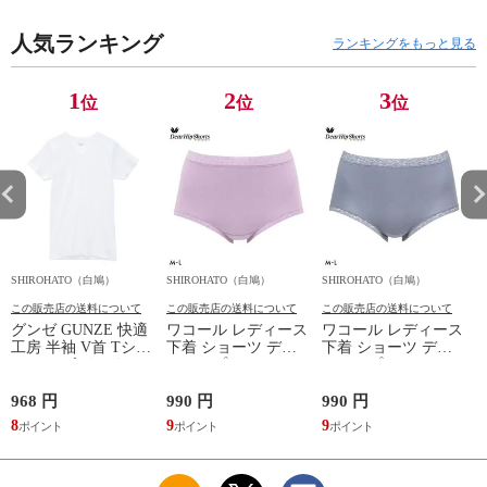
セルヴァン 一般医療
日本製
長袖 スポーツ
機器
人気ランキング
ランキングをもっと見る
1
2
3
位
位
位
SHIROHATO（白鳩）
SHIROHATO（白鳩）
SHIROHATO（白鳩）
S
この販売店の送料について
この販売店の送料について
この販売店の送料について
グンゼ GUNZE 快適
ワコール レディース
ワコール レディース
工房 半袖 V首 Tシャ
下着 ショーツ ディ
下着 ショーツ ディ
ツ メンズ インナー
アヒップショーツ
アヒップショーツ
綿100％ Vネック 日
DearHip Shorts 綿混
DearHip Shorts 綿混
本製 抗菌防臭
スタンダード ノーマ
スタンダード ノーマ
968 円
990 円
990 円
7
ルショーツ ML
ルショーツ ML
8
9
9
6
Wacoal
Wacoal