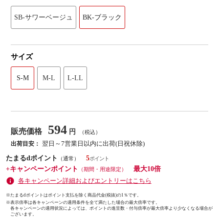
SB-サワーベージュ
BK-ブラック
サイズ
S-M
M-L
L-LL
594
販売価格
円
（税込）
翌日～7営業日以内に出荷(日祝休除)
出荷目安：
たまるdポイント
5
（通常）
+キャンペーンポイント
最大10倍
（期間・用途限定）
各キャンペーン詳細およびエントリーはこちら
※たまるdポイントはポイント支払を除く商品代金(税抜)の1％です。
※
表示倍率は各キャンペーンの適用条件を全て満たした場合の最大倍率です。
各キャンペーンの適用状況によっては、ポイントの進呈数・付与倍率が最大倍率より少なくなる場合が
ございます。