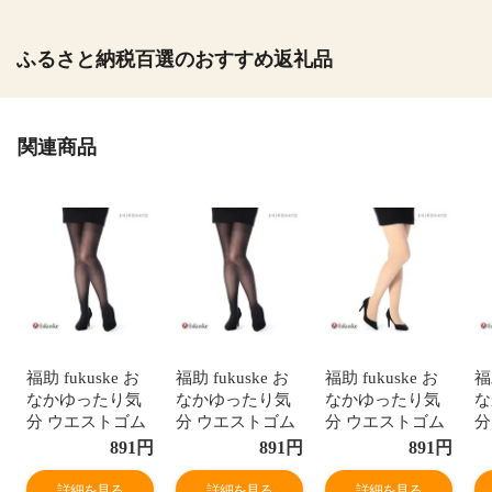
ふるさと納税百選のおすすめ返礼品
関連商品
福助 fukuske お
福助 fukuske お
福助 fukuske お
福
なかゆったり気
なかゆったり気
なかゆったり気
な
分 ウエストゴム
分 ウエストゴム
分 ウエストゴム
分
なし ストッキン
なし ストッキン
なし ストッキン
な
891
円
891
円
891
円
グ パンスト 30デ
グ パンスト 30デ
グ パンスト 30デ
グ
ニール シアータ
ニール シアータ
ニール シアータ
ニ
詳細を見る
詳細を見る
詳細を見る