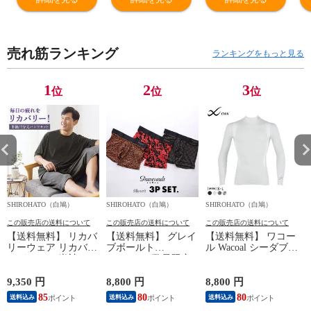
イツ リラックス
イツ リラックス
イツ リラックス
イ
フィット
フィット
フィット
フ
売れ筋ランキング
ランキングをもっと見る
1
2
3
位
位
位
SHIROHATO（白鳩）
SHIROHATO（白鳩）
SHIROHATO（白鳩）
S
この販売店の送料について
この販売店の送料について
この販売店の送料について
【送料無料】 リカバ
【送料無料】 グレイ
【送料無料】 ワコー
リーウェア リカバリ
ブボールト
ル Wacoal シーダブリ
ーパジャマ 半袖 メ
Gravevault 数量限定
ューエックス CW-X
ンズ 上下セット ル
M L XL サイズ ボク
Mens JAO009
ームウェア パジャマ
サーパンツ おまかせ
JYURYU 柔流 ジュウ
9,350 円
8,800 円
8,800 円
9
リカバリーケア 7分
3P 福袋 ショート ロ
リュウ メンズ トッ
85
80
80
8
送料込み
送料込み
送料込み
丈パンツ 疲労回復
ーライズ 3枚セット
プ SML ハイネック