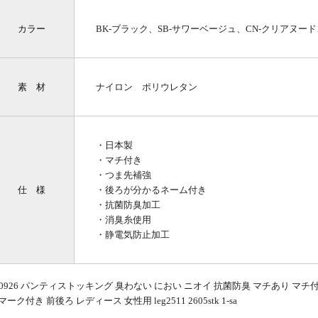
カラー
BK-ブラック、SB-サワーベージュ、CN-クリアヌー
素 材
ナイロン ポリウレタン
・日本製
・マチ付き
・つま先補強
仕 様
・後ろが分かるネーム付き
・抗菌防臭加工
・消臭糸使用
・静電気防止加工
30926 パンティストッキング 臭わない におい ニオイ 抗菌防臭 マチあり マチ
マーク付き 前後ろ レディース 女性用 leg2511 2605stk 1-sa