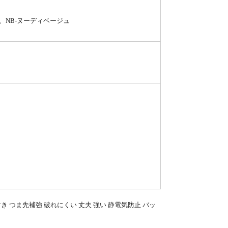
ド、NB-ヌーディベージュ
付き つま先補強 破れにくい 丈夫 強い 静電気防止 バッ