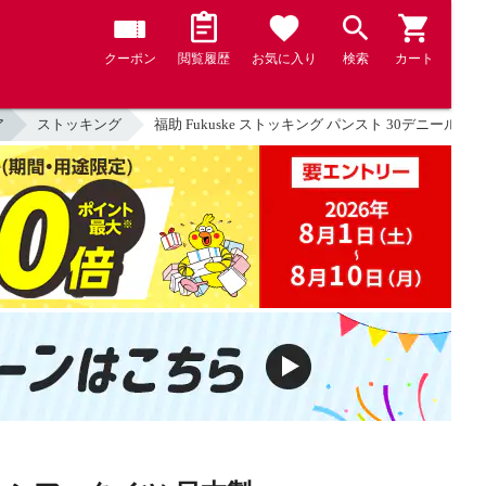
クーポン
閲覧履歴
お気に入り
検索
カート
ア
ストッキング
福助 Fukuske ストッキング パンスト 30デニール 