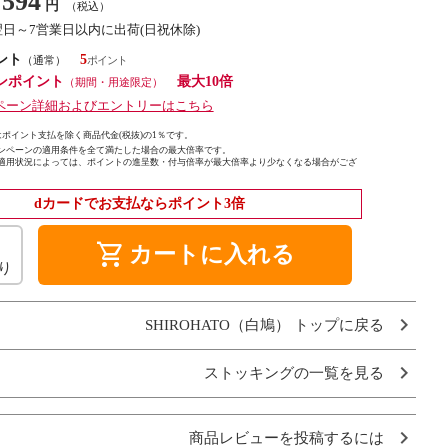
594
円
（税込）
翌日～7営業日以内に出荷(日祝休除)
ント
5
（通常）
ンポイント
最大10倍
（期間・用途限定）
ペーン詳細およびエントリーはこちら
ポイント支払を除く商品代金(税抜)の1％です。
ンペーンの適用条件を全て満たした場合の最大倍率です。
適用状況によっては、ポイントの進呈数・付与倍率が最大倍率より少なくなる場合がござ
dカードでお支払ならポイント3倍
shopping_cart
カートに入れる
り
SHIROHATO（白鳩） トップに戻る
ストッキングの一覧を見る
商品レビューを投稿するには