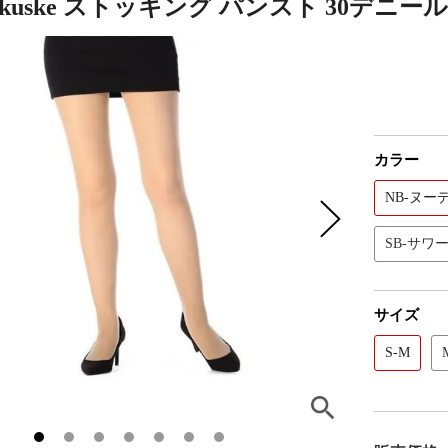
ukuske ストッキング パンスト 30デニ
カラー
NB-ヌー
SB-サワ
サイズ
S-M