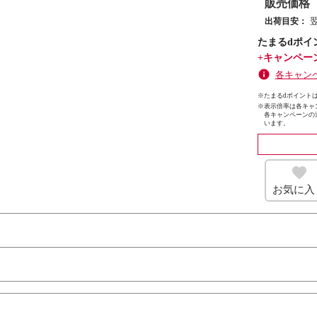
販売価格
出荷目安：
たまるdポイ
+キャンペー
各キャン
※たまるdポイントは
※
表示倍率は各キャ
各キャンペーンの
います。
お気に入