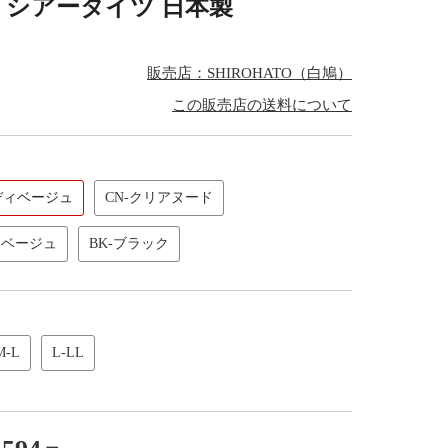
ール シアータイツ 日本製
販売店：SHIROHATO（白鳩）
この販売店の送料について
ディベージュ
CN-クリアヌード
ーベージュ
BK-ブラック
M-L
L-LL