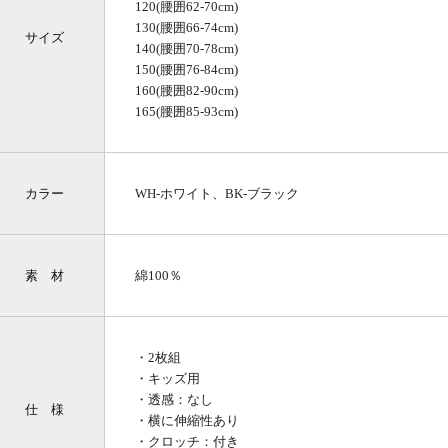
120(腰囲62-70cm)
130(腰囲66-74cm)
サイズ
140(腰囲70-78cm)
150(腰囲76-84cm)
160(腰囲82-90cm)
165(腰囲85-93cm)
カラー
WH-ホワイト、BK-ブラック
素 材
綿100％
・2枚組
・キッズ用
・透感：なし
仕 様
・横に伸縮性あり
・クロッチ：付き