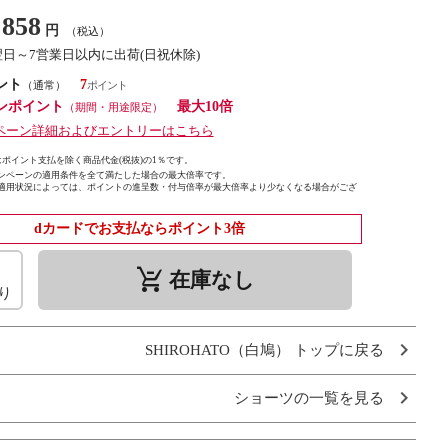
858
円
（税込）
翌日～7営業日以内に出荷(日祝休除)
ント
7
（通常）
ンポイント
最大10倍
（期間・用途限定）
ペーン詳細およびエントリーはこちら
ポイント支払を除く商品代金(税抜)の1％です。
ンペーンの適用条件を全て満たした場合の最大倍率です。
適用状況によっては、ポイントの進呈数・付与倍率が最大倍率より少なくなる場合がござ
dカードでお支払ならポイント3倍
remove_shopping_cart
在庫なし
り
SHIROHATO（白鳩） トップに戻る
ショーツの一覧を見る