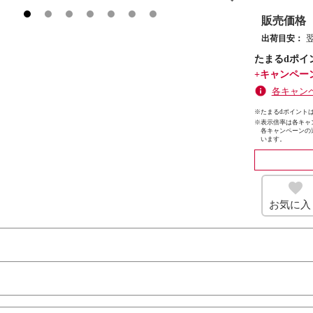
販売価格
出荷目安：
たまるdポイ
+キャンペー
各キャン
※たまるdポイントは
※
表示倍率は各キャ
各キャンペーンの
います。
お気に入