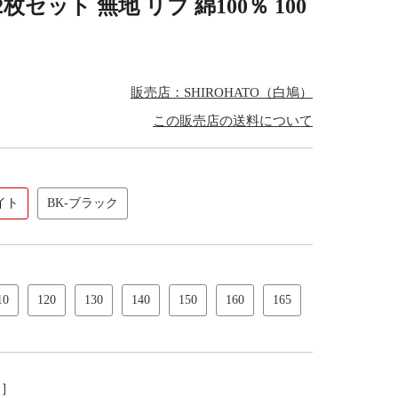
枚セット 無地 リブ 綿100％ 100
販売店：SHIROHATO（白鳩）
この販売店の送料について
イト
BK-ブラック
10
120
130
140
150
160
165
し］