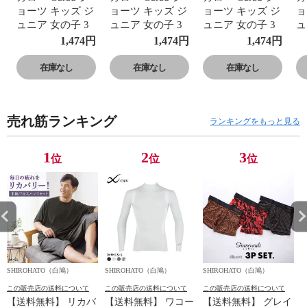
ョーツ キッズ ジ
ョーツ キッズ ジ
ョーツ キッズ ジ
ョ
ュニア 女の子 3
ュニア 女の子 3
ュニア 女の子 3
ュ
枚セット もちも
枚セット もちも
枚セット もちも
枚
1,474
円
1,474
円
1,474
円
ちぱんだ 120 130
ちぱんだ 120 130
ちぱんだ 120 130
ち
140 150
140 150
140 150
14
在庫なし
在庫なし
在庫なし
売れ筋ランキング
ランキングをもっと見る
1
2
3
位
位
位
SHIROHATO（白鳩）
SHIROHATO（白鳩）
SHIROHATO（白鳩）
S
この販売店の送料について
この販売店の送料について
この販売店の送料について
【送料無料】 リカバ
【送料無料】 ワコー
【送料無料】 グレイ