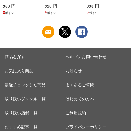
綿100％ Vネック 日
DearHip Shorts 綿混
DearHip Shorts 綿混
本製 抗菌防臭
スタンダード ノーマ
スタンダード ノーマ
968 円
990 円
990 円
7
ルショーツ ML
ルショーツ ML
8
9
9
6
Wacoal
Wacoal
商品を探す
ヘルプ／お問い合わせ
お気に入り商品
お知らせ
最近チェックした商品
よくあるご質問
取り扱いジャンル一覧
はじめての方へ
取り扱い店舗一覧
ご利用規約
おすすめ記事一覧
プライバシーポリシー