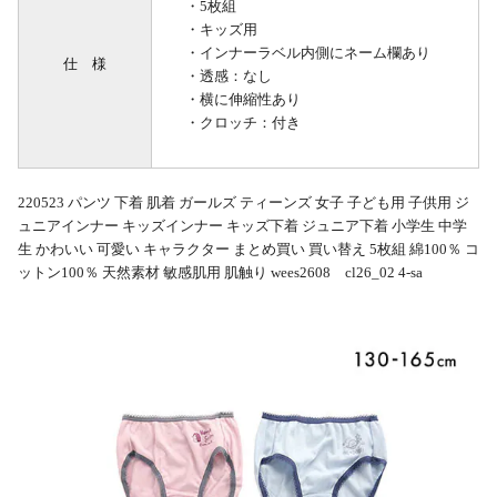
・5枚組
・キッズ用
・インナーラベル内側にネーム欄あり
仕 様
・透感：なし
・横に伸縮性あり
・クロッチ：付き
220523 パンツ 下着 肌着 ガールズ ティーンズ 女子 子ども用 子供用 ジ
ュニアインナー キッズインナー キッズ下着 ジュニア下着 小学生 中学
生 かわいい 可愛い キャラクター まとめ買い 買い替え 5枚組 綿100％ コ
ットン100％ 天然素材 敏感肌用 肌触り wees2608 cl26_02 4-sa