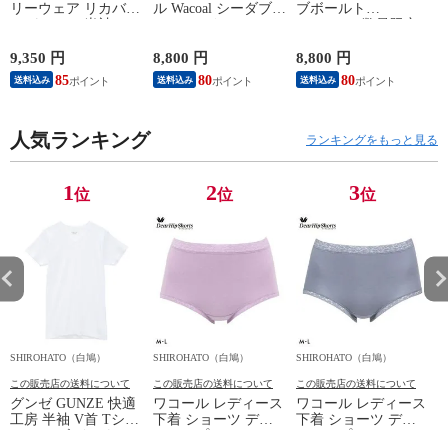
リーウェア リカバリ
ル Wacoal シーダブリ
ブボールト
ーパジャマ 半袖 メ
ューエックス CW-X
Gravevault 数量限定
ンズ 上下セット ル
Mens JAO009
M L XL サイズ ボク
ームウェア パジャマ
JYURYU 柔流 ジュウ
サーパンツ おまかせ
9,350 円
8,800 円
8,800 円
9
リカバリーケア 7分
リュウ メンズ トッ
3P 福袋 ショート ロ
85
80
80
8
送料込み
送料込み
送料込み
丈パンツ 疲労回復
プ SML ハイネック
ーライズ 3枚セット
セルヴァン 一般医療
長袖 スポーツ
日本製
機器
人気ランキング
ランキングをもっと見る
1
2
3
位
位
位
SHIROHATO（白鳩）
SHIROHATO（白鳩）
SHIROHATO（白鳩）
S
この販売店の送料について
この販売店の送料について
この販売店の送料について
グンゼ GUNZE 快適
ワコール レディース
ワコール レディース
工房 半袖 V首 Tシャ
下着 ショーツ ディ
下着 ショーツ ディ
ツ メンズ インナー
アヒップショーツ
アヒップショーツ