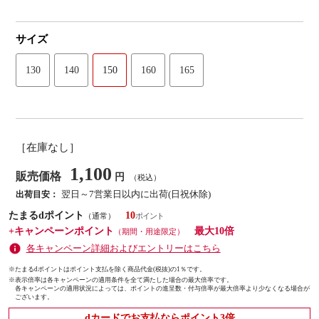
サイズ
130
140
150
160
165
［在庫なし］
1,100
販売価格
円
（税込）
翌日～7営業日以内に出荷(日祝休除)
出荷目安：
たまるdポイント
10
（通常）
+キャンペーンポイント
最大10倍
（期間・用途限定）
各キャンペーン詳細およびエントリーはこちら
※たまるdポイントはポイント支払を除く商品代金(税抜)の1％です。
※
表示倍率は各キャンペーンの適用条件を全て満たした場合の最大倍率です。
各キャンペーンの適用状況によっては、ポイントの進呈数・付与倍率が最大倍率より少なくなる場合が
ございます。
dカードでお支払ならポイント3倍