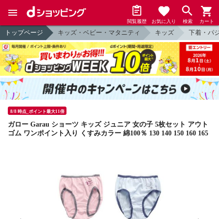
閲覧履歴
お気に入り
検索
カート
トップページ
キッズ・ベビー・マタニティ
キッズ
下着・パ
8/8 時点_ポイント最大11倍
ガロー Garau ショーツ キッズ ジュニア 女の子 5枚セット アウト
ゴム ワンポイント入り くすみカラー 綿100％ 130 140 150 160 165