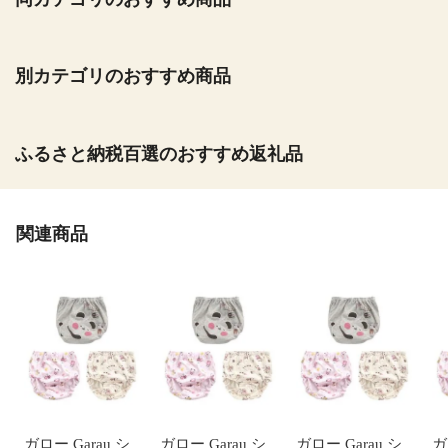
別カテゴリのおすすめ商品
ふるさと納税百選のおすすめ返礼品
関連商品
ガロー Garau シ
ガロー Garau シ
ガロー Garau シ
ガ