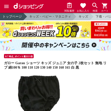
閲覧履歴
お気に入り
検索
カート
トップページ
キッズ・ベビー・マタニティ
キッズ
下着・パ
8/7 時点_ポイント最大11倍
ガロー Garau ショーツ キッズ ジュニア 女の子 2枚セット 無地 リ
ブ 綿100％ 100 110 120 130 140 150 160 165 白 黒