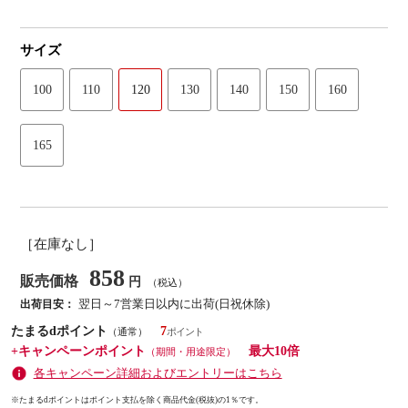
サイズ
100
110
120
130
140
150
160
165
［在庫なし］
858
販売価格
円
（税込）
翌日～7営業日以内に出荷(日祝休除)
出荷目安：
たまるdポイント
7
（通常）
+キャンペーンポイント
最大10倍
（期間・用途限定）
各キャンペーン詳細およびエントリーはこちら
※たまるdポイントはポイント支払を除く商品代金(税抜)の1％です。