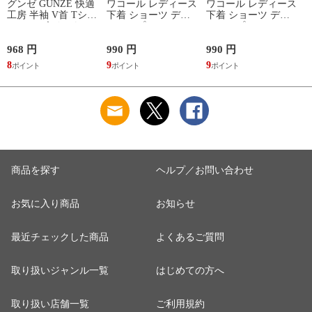
グンゼ GUNZE 快適
ワコール レディース
ワコール レディース
工房 半袖 V首 Tシャ
下着 ショーツ ディ
下着 ショーツ ディ
ツ メンズ インナー
アヒップショーツ
アヒップショーツ
綿100％ Vネック 日
DearHip Shorts 綿混
DearHip Shorts 綿混
本製 抗菌防臭
スタンダード ノーマ
スタンダード ノーマ
968 円
990 円
990 円
7
ルショーツ ML
ルショーツ ML
8
9
9
6
Wacoal
Wacoal
商品を探す
ヘルプ／お問い合わせ
お気に入り商品
お知らせ
最近チェックした商品
よくあるご質問
取り扱いジャンル一覧
はじめての方へ
取り扱い店舗一覧
ご利用規約