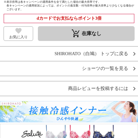
※
表示倍率は各キャンペーンの適用条件を全て満たした場合の最大倍率です。
各キャンペーンの適用状況によっては、ポイントの進呈数・付与倍率が最大倍率より少なくなる場合が
ございます。
dカードでお支払ならポイント3倍
remove_shopping_cart
在庫なし
お気に入り
SHIROHATO（白鳩） トップに戻る
ショーツの一覧を見る
商品レビューを投稿するには