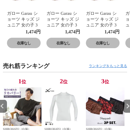
ガロー Garau シ
ガロー Garau シ
ガロー Garau シ
ガ
ョーツ キッズ ジ
ョーツ キッズ ジ
ョーツ キッズ ジ
ョ
ュニア 女の子 3
ュニア 女の子 3
ュニア 女の子 3
ュ
枚セット もちも
枚セット もちも
枚セット もちも
枚
1,474
円
1,474
円
1,474
円
ちぱんだ 120 130
ちぱんだ 120 130
ちぱんだ 120 130
ち
140 150
140 150
140 150
14
在庫なし
在庫なし
在庫なし
売れ筋ランキング
ランキングをもっと見る
1
2
3
位
位
位
SHIROHATO（白鳩）
SHIROHATO（白鳩）
SHIROHATO（白鳩）
S