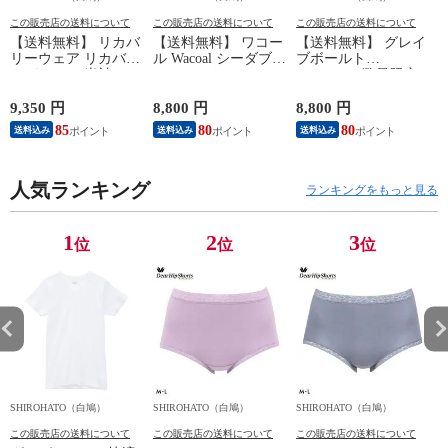
この販売店の送料について
この販売店の送料について
この販売店の送料について
【送料無料】 リカバ
【送料無料】 ワコー
【送料無料】 グレイ
リーウェア リカバリ
ル Wacoal シーダブリ
ブボールト
ーパジャマ 半袖 メ
ューエックス CW-X
Gravevault 数量限定
ンズ 上下セット ル
Mens JAO009
M L XL サイズ ボク
ームウェア パジャマ
JYURYU 柔流 ジュウ
サーパンツ おまかせ
9,350 円
8,800 円
8,800 円
9
リカバリーケア 7分
リュウ メンズ トッ
3P 福袋 ショート ロ
85
80
80
8
送料込み
送料込み
送料込み
丈パンツ 疲労回復
プ SML ハイネック
ーライズ 3枚セット
セルヴァン 一般医療
長袖 スポーツ
日本製
機器
人気ランキング
ランキングをもっと見る
1
2
3
位
位
位
SHIROHATO（白鳩）
SHIROHATO（白鳩）
SHIROHATO（白鳩）
S
この販売店の送料について
この販売店の送料について
この販売店の送料について