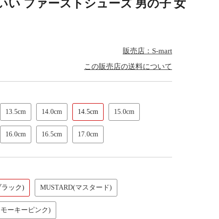
いい ファーストシューズ 男の子 女
販売店：S-mart
この販売店の送料について
13.5cm
14.0cm
14.5cm
15.0cm
16.0cm
16.5cm
17.0cm
ブラック)
MUSTARD(マスタード)
(スモーキーピンク)