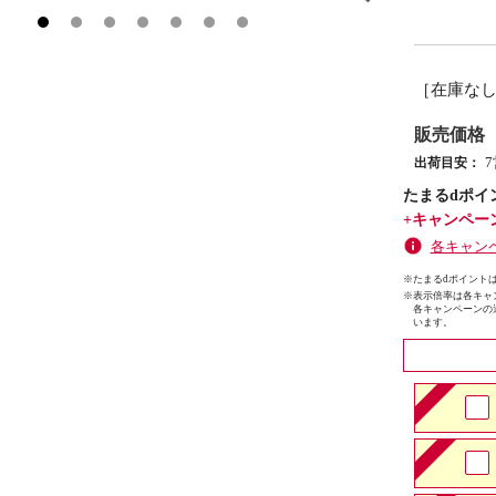
［在庫な
販売価格
出荷目安：
たまるdポイ
+キャンペー
各キャン
※たまるdポイントは
※
表示倍率は各キャ
各キャンペーンの
います。