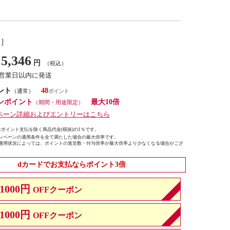
し］
5,346
円
（税込）
7営業日以内に発送
ント
48
（通常）
ンポイント
最大10倍
（期間・用途限定）
ペーン詳細およびエントリーはこちら
ポイント支払を除く商品代金(税抜)の1％です。
ンペーンの適用条件を全て満たした場合の最大倍率です。
適用状況によっては、ポイントの進呈数・付与倍率が最大倍率より少なくなる場合がござ
dカードでお支払ならポイント3倍
1000円
OFFクーポン
1000円
OFFクーポン