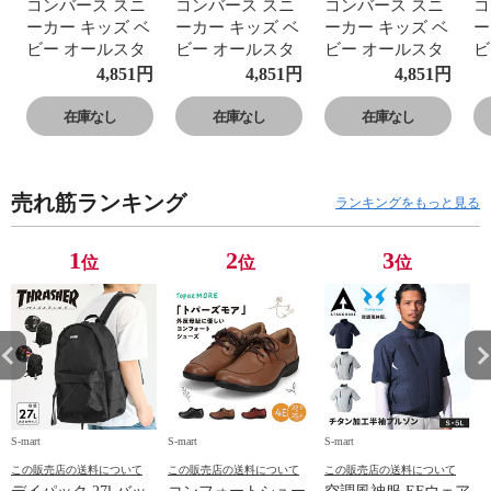
コンバース スニ
コンバース スニ
コンバース スニ
コ
ーカー キッズ ベ
ーカー キッズ ベ
ーカー キッズ ベ
ー
ビー オールスタ
ビー オールスタ
ビー オールスタ
ビ
ー イージーテー
ー イージーテー
ー イージーテー
ー
4,851
円
4,851
円
4,851
円
プ 子供靴
プ 子供靴
プ 子供靴
プ
CONVERSE
CONVERSE
CONVERSE
C
在庫なし
在庫なし
在庫なし
BABY ALL STAR
BABY ALL STAR
BABY ALL STAR
B
N EASYTAPE
N EASYTAPE
N EASYTAPE
N
売れ筋ランキング
ランキングをもっと見る
1
2
3
位
位
位
S-mart
S-mart
S-mart
S-
この販売店の送料について
この販売店の送料について
この販売店の送料について