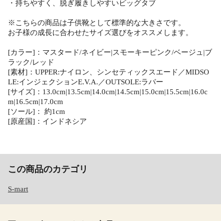
・持ちやすく、脱ぎ履きしやすいビッグタブ
※こちらの商品は子供靴として標準的な大きさです。
お子様の成長に合わせたサイズ選びをオススメします。
[カラー]：マスタード/ネイビー|スモーキーピンク/ベージュ|ブ
ラック/レッド
[素材]：UPPER:ナイロン、シンセティックスエード／MIDSO
LE:インジェクションE.V.A.／OUTSOLE:ラバー
[サイズ]：13.0cm|13.5cm|14.0cm|14.5cm|15.0cm|15.5cm|16.0c
m|16.5cm|17.0cm
[ソール]： 約1cm
[原産国]：インドネシア
この商品のカテゴリ
S-mart