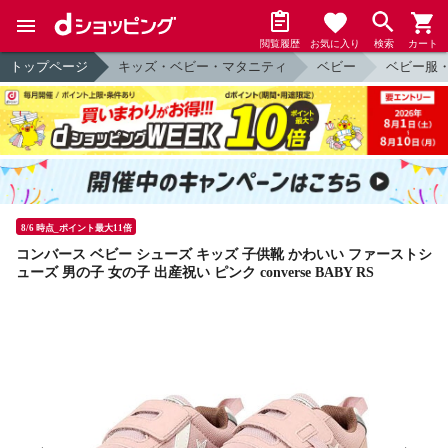
閲覧履歴
お気に入り
検索
カート
トップページ
キッズ・ベビー・マタニティ
ベビー
ベビー服
8/6 時点_ポイント最大11倍
コンバース ベビー シューズ キッズ 子供靴 かわいい ファーストシ
ューズ 男の子 女の子 出産祝い ピンク converse BABY RS