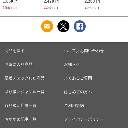
サウナ ごリラックス
補給 マイボトル サ
マイボトル 動物 ア
1,650 円
2,420 円
2,200 円
1
まもるさんの洗える
ウナ 温泉 水筒 カバ
ニマル ゴリラ ごリ
15
22
20
9
巾着 ブラック 黒
ー トトノイモード
ラックス ゴリゴリボ
ォ
ゴリゴリ GORELAX
トル
商品を探す
ヘルプ／お問い合わせ
お気に入り商品
お知らせ
最近チェックした商品
よくあるご質問
取り扱いジャンル一覧
はじめての方へ
取り扱い店舗一覧
ご利用規約
おすすめ記事一覧
プライバシーポリシー