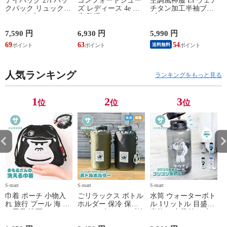
デイパック 27l バッ
コンフォートシュー
空調風神服 EFウェア
クパック リュック
ズ レディース 4e 幅
チタン加工半袖ブル
サイズ ブランド ロ
広 防滑 サイドファ
ゾン ベスト ファン
ゴ プリント かばん
スナー ウォーキング
対応 半袖 ブルゾン
鞄 機内持ち込み 夏
シューズ 黒 トパー
ジャケット 遮熱 作
ド
7,590 円
6,930 円
5,990 円
5
スラッシャー
ズ モア 靴 カジュア
業服 作業着 上着 ア
69
63
54
4
送料無料
THRASHER r1929
ルシューズ 外反母趾
タックベース KF100
1
歩きやすい シニア
ミセス ファッション
人気ランキング
50代 60代 母の日 ギ
ランキングをもっと見る
フト プレゼント グ
レー ベージュ
TOPAZ 1410
1
2
3
位
位
位
S-mart
S-mart
S-mart
S-
巾着 ポーチ 小物入
ごリラックス ボトル
水筒 ウォーターボト
れ 旅行 プール 海 バ
ホルダー 保冷 保温
ル 1リットル 目盛り
ス用品 洗面セット
ショルダー ループ付
直飲み 中蓋付き 大
洗える ゴリラ 銭湯
き 軽量グッズ 水分
容量 かわいい 軽い