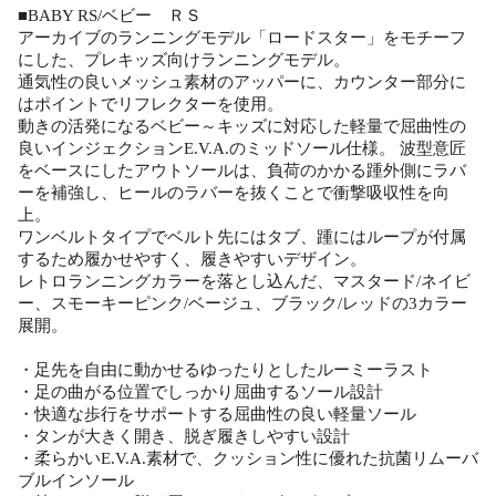
■BABY RS/ベビー ＲＳ
アーカイブのランニングモデル「ロードスター」をモチーフ
にした、プレキッズ向けランニングモデル。
通気性の良いメッシュ素材のアッパーに、カウンター部分に
はポイントでリフレクターを使用。
動きの活発になるベビー～キッズに対応した軽量で屈曲性の
良いインジェクションE.V.A.のミッドソール仕様。 波型意匠
をベースにしたアウトソールは、負荷のかかる踵外側にラバ
ーを補強し、ヒールのラバーを抜くことで衝撃吸収性を向
上。
ワンベルトタイプでベルト先にはタブ、踵にはループが付属
するため履かせやすく、履きやすいデザイン。
レトロランニングカラーを落とし込んだ、マスタード/ネイビ
ー、スモーキーピンク/ベージュ、ブラック/レッドの3カラー
展開。
・足先を自由に動かせるゆったりとしたルーミーラスト
・足の曲がる位置でしっかり屈曲するソール設計
・快適な歩行をサポートする屈曲性の良い軽量ソール
・タンが大きく開き、脱ぎ履きしやすい設計
・柔らかいE.V.A.素材で、クッション性に優れた抗菌リムーバ
ブルインソール