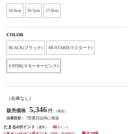
16.0cm
16.5cm
17.0cm
COLOR
BLACK(ブラック)
MUSTARD(マスタード)
S.PINK(スモーキーピンク)
［在庫なし］
5,346
販売価格
円
（税込）
7営業日以内に発送
出荷目安：
たまるdポイント
48
（通常）
+キャンペーンポイント
最大10倍
（期間・用途限定）