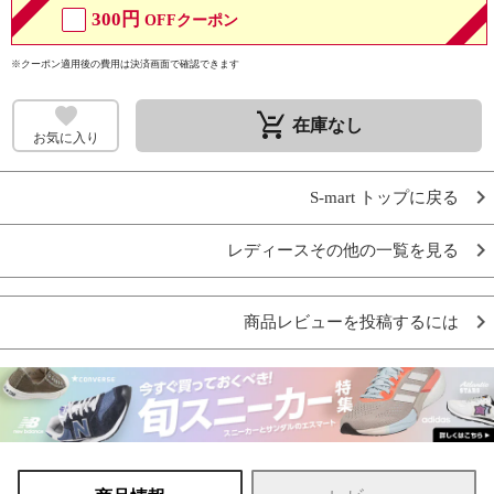
300円
OFFクーポン
※クーポン適用後の費用は決済画面で確認できます
remove_shopping_cart
在庫なし
お気に入り
S-mart トップに戻る
レディースその他の一覧を見る
商品レビューを投稿するには