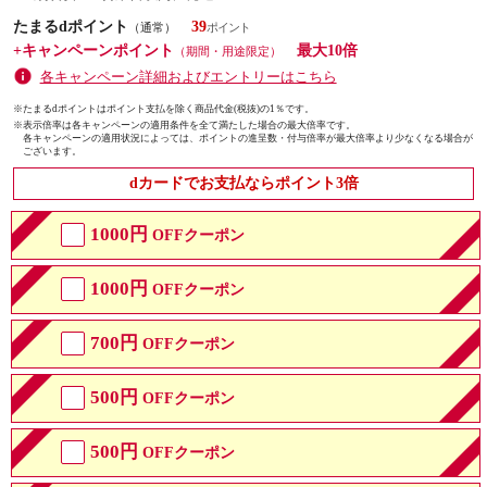
たまるdポイント
39
（通常）
+キャンペーンポイント
最大10倍
（期間・用途限定）
各キャンペーン詳細およびエントリーはこちら
※たまるdポイントはポイント支払を除く商品代金(税抜)の1％です。
※
表示倍率は各キャンペーンの適用条件を全て満たした場合の最大倍率です。
各キャンペーンの適用状況によっては、ポイントの進呈数・付与倍率が最大倍率より少なくなる場合が
ございます。
dカードでお支払ならポイント3倍
1000円
OFFクーポン
1000円
OFFクーポン
700円
OFFクーポン
500円
OFFクーポン
500円
OFFクーポン