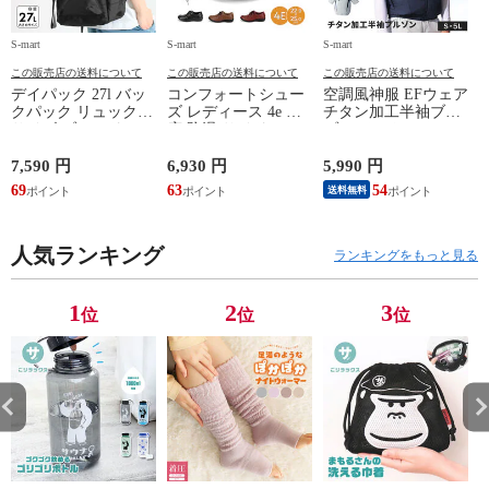
S-mart
S-mart
S-mart
S-
この販売店の送料について
この販売店の送料について
この販売店の送料について
デイパック 27l バッ
コンフォートシュー
空調風神服 EFウェア
クパック リュック
ズ レディース 4e 幅
チタン加工半袖ブル
サイズ ブランド ロ
広 防滑 サイドファ
ゾン ベスト ファン
ゴ プリント かばん
スナー ウォーキング
対応 半袖 ブルゾン
鞄 機内持ち込み 夏
シューズ 黒 トパー
ジャケット 遮熱 作
ド
7,590 円
6,930 円
5,990 円
5
スラッシャー
ズ モア 靴 カジュア
業服 作業着 上着 ア
69
63
54
4
送料無料
THRASHER r1929
ルシューズ 外反母趾
タックベース KF100
1
歩きやすい シニア
ミセス ファッション
人気ランキング
50代 60代 母の日 ギ
ランキングをもっと見る
フト プレゼント グ
レー ベージュ
TOPAZ 1410
1
2
3
位
位
位