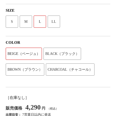
SIZE
S
M
L
LL
COLOR
BEIGE（ベージュ）
BLACK（ブラック）
BROWN（ブラウン）
CHARCOAL（チャコール）
［在庫なし］
4,290
販売価格
円
（税込）
7営業日以内に発送
出荷目安：