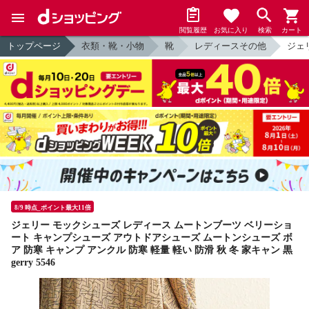
閲覧履歴
お気に入り
検索
カート
トップページ
衣類・靴・小物
靴
レディースその他
ジェリ
8/9 時点_ポイント最大11倍
ジェリー モックシューズ レディース ムートンブーツ ベリーショ
ート キャンプシューズ アウトドアシューズ ムートンシューズ ボ
ア 防寒 キャンプ アンクル 防寒 軽量 軽い 防滑 秋 冬 家キャン 黒
gerry 5546