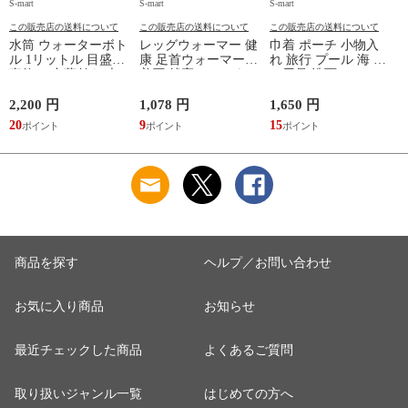
S-mart
S-mart
S-mart
S-
この販売店の送料について
この販売店の送料について
この販売店の送料について
水筒 ウォーターボト
レッグウォーマー 健
巾着 ポーチ 小物入
ル 1リットル 目盛り
康 足首ウォーマー
れ 旅行 プール 海 バ
直飲み 中蓋付き 大
着圧 就寝 おしゃれ
ス用品 洗面セット
容量 かわいい 軽い
冷え靴下 ソックス
洗える ゴリラ 銭湯
マイボトル 動物 ア
ふんわり 足湯のよう
サウナ ごリラックス
2,200 円
1,078 円
1,650 円
2
ニマル ゴリラ ごリ
なぽかぽかナイトウ
まもるさんの洗える
20
9
15
2
ラックス ゴリゴリボ
ォーマー inf-26
巾着 ブラック 黒
トル
商品を探す
ヘルプ／お問い合わせ
お気に入り商品
お知らせ
最近チェックした商品
よくあるご質問
取り扱いジャンル一覧
はじめての方へ