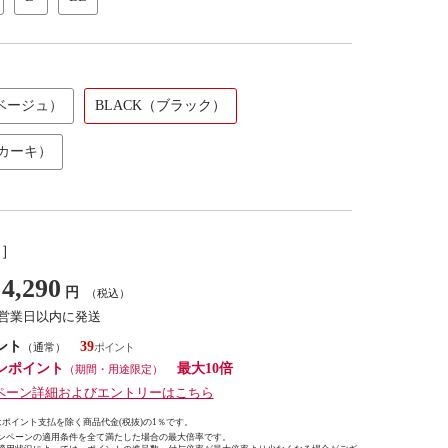
（ベージュ）
BLACK（ブラック）
（カーキ）
し］
4,290
円
（税込）
7営業日以内に発送
ント
39
（通常）
ンポイント
最大10倍
（期間・用途限定）
ペーン詳細およびエントリーはこちら
ポイント支払を除く商品代金(税抜)の1％です。
ンペーンの適用条件を全て満たした場合の最大倍率です。