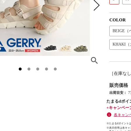
COLOR
BEIGE
KHAKI
［在庫な
販売価格
出荷目安：
たまるdポイ
+キャンペー
各キャン
※たまるdポイントは
※
表示倍率は各キャ