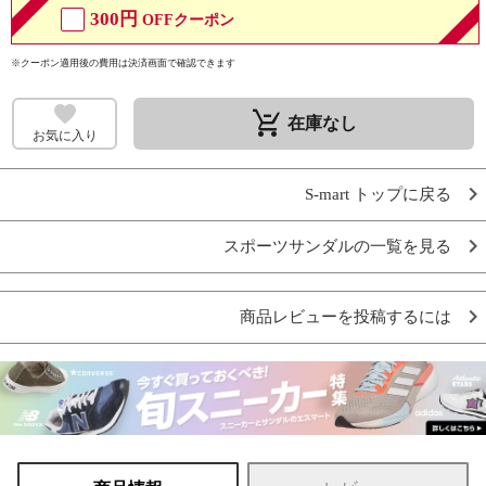
300円
OFFクーポン
※クーポン適用後の費用は決済画面で確認できます
remove_shopping_cart
在庫なし
お気に入り
S-mart トップに戻る
スポーツサンダルの一覧を見る
商品レビューを投稿するには