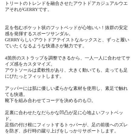
トリートのトレンドを融合させたアウトドアカジュアルウエ
アそれがGERRYです。
足を包むポケット状のフットベッドが心地いい！抜群の安定
感を発揮するスポーツサンダル。
GERRYらしいアウトドアテイストなルックスと、ずっと履い
ていたくなるような快適さが魅力です。
4箇所のストラップを調整できるから、一人一人に合わせてサ
イズ感をカスタマイズ。
アウトソールは柔軟性があり、大きく動いても、走っても足
にぴたっとフィットします。
アッパーには肌に優しい柔らかな素材を使用し、素足で触れ
ても快適。
靴下を組み合わせてコーデを決めるのも◎。
足裏に合わせたなだらかな凹凸が足に心地よいフットベッ
ド。
足指の付け根にフィットするトゥバーが、足の前後へのズレ
を防ぎ、歩行時の蹴り上げをしっかりサポートします。