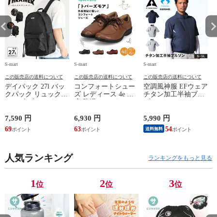
S-mart
S-mart
S-mart
S-
この販売店の送料について
この販売店の送料について
この販売店の送料について
デイパック 27l バッ
コンフォートシュー
空調風神服 EFウェア
クパック リュック
ズ レディース 4e 幅
チタン加工半袖ブル
サイズ ブランド ロ
広 防滑 サイドファ
ゾン ベスト ファン
ゴ プリント かばん
スナー ウォーキング
対応 半袖 ブルゾン
鞄 機内持ち込み 夏
シューズ 黒 トパー
ジャケット 遮熱 作
ド
7,590 円
6,930 円
5,990 円
5
スラッシャー
ズ モア 靴 カジュア
業服 作業着 上着 ア
69
63
54
4
送料無料
THRASHER r1929
ルシューズ 外反母趾
タックベース KF100
1
歩きやすい シニア
ミセス ファッション
人気ランキング
50代 60代 母の日 ギ
ランキングをもっと見る
フト プレゼント グ
レー ベージュ
TOPAZ 1410
1
2
3
位
位
位