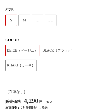
SIZE
S
M
L
LL
COLOR
BEIGE（ベージュ）
BLACK（ブラック）
KHAKI（カーキ）
［在庫なし］
4,290
販売価格
円
（税込）
7営業日以内に発送
出荷目安：