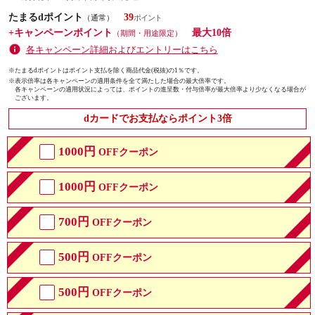
たまるdポイント
39
（通常）
+キャンペーンポイント
最大10倍
（期間・用途限定）
各キャンペーン詳細およびエントリーはこちら
※たまるdポイントはポイント支払を除く商品代金(税抜)の1％です。
※
表示倍率は各キャンペーンの適用条件を全て満たした場合の最大倍率です。
各キャンペーンの適用状況によっては、ポイントの進呈数・付与倍率が最大倍率より少なくなる場合が
ございます。
dカードでお支払ならポイント3倍
1000円
OFFクーポン
1000円
OFFクーポン
700円
OFFクーポン
500円
OFFクーポン
500円
OFFクーポン