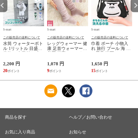
S-mart
S-mart
S-mart
S-
この販売店の送料について
この販売店の送料について
この販売店の送料について
水筒 ウォーターボト
レッグウォーマー 健
巾着 ポーチ 小物入
ル 1リットル 目盛り
康 足首ウォーマー
れ 旅行 プール 海 バ
直飲み 中蓋付き 大
着圧 就寝 おしゃれ
ス用品 洗面セット
容量 かわいい 軽い
冷え靴下 ソックス
洗える ゴリラ 銭湯
マイボトル 動物 ア
ふんわり 足湯のよう
サウナ ごリラックス
2,200 円
1,078 円
1,650 円
2
ニマル ゴリラ ごリ
なぽかぽかナイトウ
まもるさんの洗える
20
9
15
2
ラックス ゴリゴリボ
ォーマー inf-26
巾着 ブラック 黒
トル
商品を探す
ヘルプ／お問い合わせ
お気に入り商品
お知らせ