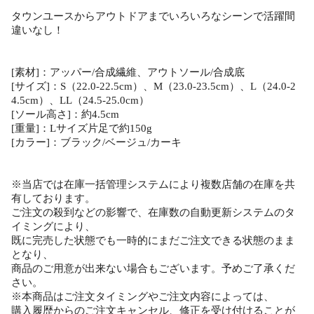
タウンユースからアウトドアまでいろいろなシーンで活躍間
違いなし！
[素材]：アッパー/合成繊維、アウトソール/合成底
[サイズ]：S（22.0-22.5cm）、M（23.0-23.5cm）、L（24.0-2
4.5cm）、LL（24.5-25.0cm）
[ソール高さ]：約4.5cm
[重量]：Lサイズ片足で約150g
[カラー]：ブラック/ベージュ/カーキ
※当店では在庫一括管理システムにより複数店舗の在庫を共
有しております。
ご注文の殺到などの影響で、在庫数の自動更新システムのタ
イミングにより、
既に完売した状態でも一時的にまだご注文できる状態のまま
となり、
商品のご用意が出来ない場合もございます。予めご了承くだ
さい。
※本商品はご注文タイミングやご注文内容によっては、
購入履歴からのご注文キャンセル、修正を受け付けることが