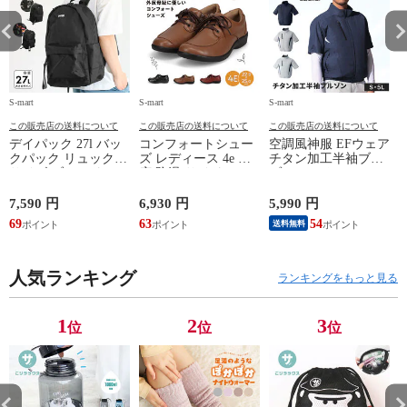
GERRY 5516
GERRY 5516
GERRY 5516
G
S-mart
S-mart
S-mart
S-
この販売店の送料について
この販売店の送料について
この販売店の送料について
デイパック 27l バッ
コンフォートシュー
空調風神服 EFウェア
クパック リュック
ズ レディース 4e 幅
チタン加工半袖ブル
サイズ ブランド ロ
広 防滑 サイドファ
ゾン ベスト ファン
ゴ プリント かばん
スナー ウォーキング
対応 半袖 ブルゾン
鞄 機内持ち込み 夏
シューズ 黒 トパー
ジャケット 遮熱 作
ド
7,590 円
6,930 円
5,990 円
5
スラッシャー
ズ モア 靴 カジュア
業服 作業着 上着 ア
69
63
54
4
送料無料
THRASHER r1929
ルシューズ 外反母趾
タックベース KF100
1
歩きやすい シニア
ミセス ファッション
人気ランキング
50代 60代 母の日 ギ
ランキングをもっと見る
フト プレゼント グ
レー ベージュ
TOPAZ 1410
1
2
3
位
位
位