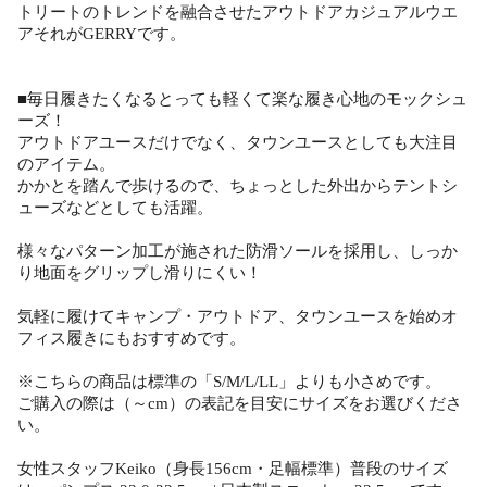
トリートのトレンドを融合させたアウトドアカジュアルウエ
アそれがGERRYです。
■毎日履きたくなるとっても軽くて楽な履き心地のモックシュ
ーズ！
アウトドアユースだけでなく、タウンユースとしても大注目
のアイテム。
かかとを踏んで歩けるので、ちょっとした外出からテントシ
ューズなどとしても活躍。
様々なパターン加工が施された防滑ソールを採用し、しっか
り地面をグリップし滑りにくい！
気軽に履けてキャンプ・アウトドア、タウンユースを始めオ
フィス履きにもおすすめです。
※こちらの商品は標準の「S/M/L/LL」よりも小さめです。
ご購入の際は（～cm）の表記を目安にサイズをお選びくださ
い。
女性スタッフKeiko（身長156cm・足幅標準）普段のサイズ