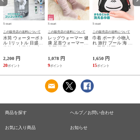
S-mart
S-mart
S-mart
S-
この販売店の送料について
この販売店の送料について
この販売店の送料について
水筒 ウォーターボト
レッグウォーマー 健
巾着 ポーチ 小物入
ル 1リットル 目盛り
康 足首ウォーマー
れ 旅行 プール 海 バ
直飲み 中蓋付き 大
着圧 就寝 おしゃれ
ス用品 洗面セット
容量 かわいい 軽い
冷え靴下 ソックス
洗える ゴリラ 銭湯
マイボトル 動物 ア
ふんわり 足湯のよう
サウナ ごリラックス
2,200 円
1,078 円
1,650 円
2
ニマル ゴリラ ごリ
なぽかぽかナイトウ
まもるさんの洗える
20
9
15
2
ラックス ゴリゴリボ
ォーマー inf-26
巾着 ブラック 黒
トル
商品を探す
ヘルプ／お問い合わせ
お気に入り商品
お知らせ