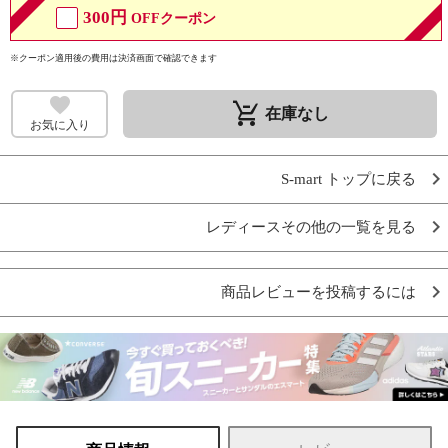
300円
OFFクーポン
※クーポン適用後の費用は決済画面で確認できます
remove_shopping_cart
在庫なし
お気に入り
S-mart トップに戻る
レディースその他の一覧を見る
商品レビューを投稿するには