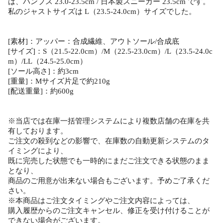
は、パンプス 23.0-23.5cm / 日本製スニーカー 23.5cm です。
私のジャストサイズは L（23.5-24.0cm）サイズでした。
[素材]：アッパー：合成繊維、アウトソール/合成底
[サイズ]：S（21.5-22.0cm）/M（22.5-23.0cm）/L（23.5-24.0c
m）/LL（24.5-25.0cm）
[ソール高さ]：約3cm
[重量]：Mサイズ片足で約210g
[配送重量]：約600g
※当店では在庫一括管理システムにより複数店舗の在庫を共
有しております。
ご注文の殺到などの影響で、在庫数の自動更新システムのタ
イミングにより、
既に完売した状態でも一時的にまだご注文できる状態のまま
となり、
商品のご用意が出来ない場合もございます。予めご了承くだ
さい。
※本商品はご注文タイミングやご注文内容によっては、
購入履歴からのご注文キャンセル、修正を受け付けることが
できない場合がございます。