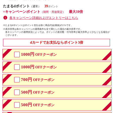
たまるdポイント
39
（通常）
+キャンペーンポイント
最大10倍
（期間・用途限定）
各キャンペーン詳細およびエントリーはこちら
※たまるdポイントはポイント支払を除く商品代金(税抜)の1％です。
※
表示倍率は各キャンペーンの適用条件を全て満たした場合の最大倍率です。
各キャンペーンの適用状況によっては、ポイントの進呈数・付与倍率が最大倍率より少なくなる場合が
ございます。
dカードでお支払ならポイント3倍
1000円
OFFクーポン
1000円
OFFクーポン
700円
OFFクーポン
500円
OFFクーポン
500円
OFFクーポン