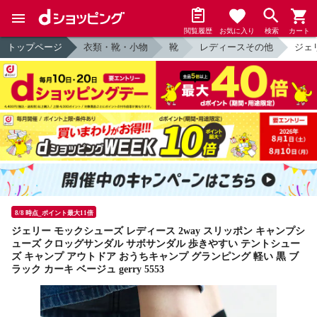
閲覧履歴
お気に入り
検索
カート
トップページ
衣類・靴・小物
靴
レディースその他
ジェ
8/8 時点_ポイント最大11倍
ジェリー モックシューズ レディース 2way スリッポン キャンプシ
ューズ クロッグサンダル サボサンダル 歩きやすい テントシュー
ズ キャンプ アウトドア おうちキャンプ グランピング 軽い 黒 ブ
ラック カーキ ベージュ gerry 5553