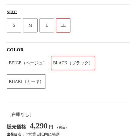
SIZE
S
M
L
LL
COLOR
BEIGE（ベージュ）
BLACK（ブラック）
KHAKI（カーキ）
［在庫なし］
4,290
販売価格
円
（税込）
7営業日以内に発送
出荷目安：