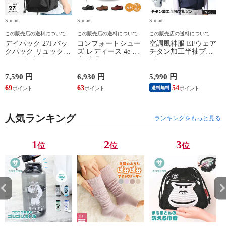
S-mart
S-mart
S-mart
S-
この販売店の送料について
この販売店の送料について
この販売店の送料について
デイパック 27l バッ
コンフォートシュー
空調風神服 EFウェア
クパック リュック
ズ レディース 4e 幅
チタン加工半袖ブル
サイズ ブランド ロ
広 防滑 サイドファ
ゾン ベスト ファン
ゴ プリント かばん
スナー ウォーキング
対応 半袖 ブルゾン
鞄 機内持ち込み 夏
シューズ 黒 トパー
ジャケット 遮熱 作
ド
7,590 円
6,930 円
5,990 円
5
スラッシャー
ズ モア 靴 カジュア
業服 作業着 上着 ア
69
63
54
4
送料無料
THRASHER r1929
ルシューズ 外反母趾
タックベース KF100
1
歩きやすい シニア
ミセス ファッション
人気ランキング
50代 60代 母の日 ギ
ランキングをもっと見る
フト プレゼント グ
レー ベージュ
TOPAZ 1410
1
2
3
位
位
位