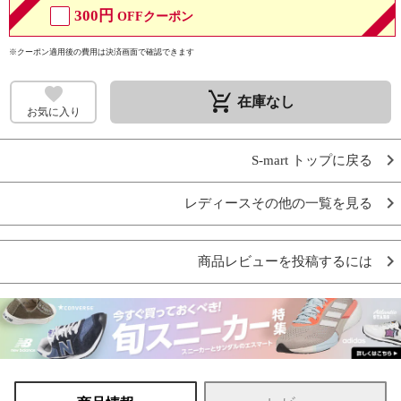
300円
OFFクーポン
※クーポン適用後の費用は決済画面で確認できます
remove_shopping_cart
在庫なし
お気に入り
S-mart トップに戻る
レディースその他の一覧を見る
商品レビューを投稿するには