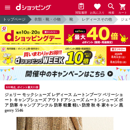
閲覧履歴
お気に入り
検索
カート
トップページ
衣類・靴・小物
靴
レディースその他
ジェリ
8/8 時点_ポイント最大11倍
ジェリー モックシューズ レディース ムートンブーツ ベリーショ
ート キャンプシューズ アウトドアシューズ ムートンシューズ ボ
ア 防寒 キャンプ アンクル 防寒 軽量 軽い 防滑 秋 冬 家キャン 黒
gerry 5546