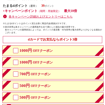
たまるdポイント
39
（通常）
+キャンペーンポイント
最大10倍
（期間・用途限定）
各キャンペーン詳細およびエントリーはこちら
※たまるdポイントはポイント支払を除く商品代金(税抜)の1％です。
※
表示倍率は各キャンペーンの適用条件を全て満たした場合の最大倍率です。
各キャンペーンの適用状況によっては、ポイントの進呈数・付与倍率が最大倍率より少なくなる場合が
ございます。
dカードでお支払ならポイント3倍
1000円
OFFクーポン
1000円
OFFクーポン
700円
OFFクーポン
500円
OFFクーポン
500円
OFFクーポン