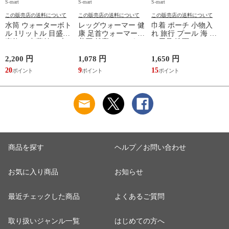
S-mart
S-mart
S-mart
S-
この販売店の送料について
この販売店の送料について
この販売店の送料について
水筒 ウォーターボト
レッグウォーマー 健
巾着 ポーチ 小物入
ル 1リットル 目盛り
康 足首ウォーマー
れ 旅行 プール 海 バ
直飲み 中蓋付き 大
着圧 就寝 おしゃれ
ス用品 洗面セット
容量 かわいい 軽い
冷え靴下 ソックス
洗える ゴリラ 銭湯
マイボトル 動物 ア
ふんわり 足湯のよう
サウナ ごリラックス
2,200 円
1,078 円
1,650 円
2
ニマル ゴリラ ごリ
なぽかぽかナイトウ
まもるさんの洗える
20
9
15
2
ラックス ゴリゴリボ
ォーマー inf-26
巾着 ブラック 黒
トル
商品を探す
ヘルプ／お問い合わせ
お気に入り商品
お知らせ
最近チェックした商品
よくあるご質問
取り扱いジャンル一覧
はじめての方へ