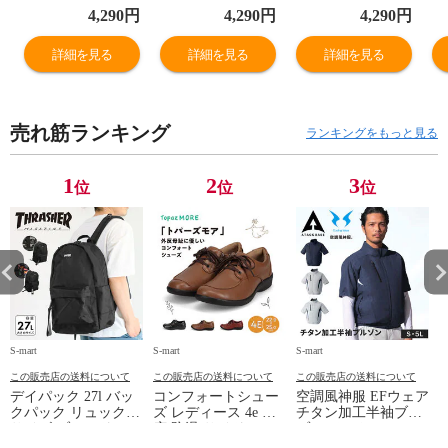
業 衛生長靴 白
業 衛生長靴 白
業 衛生長靴 白
業
4,290
円
4,290
円
4,290
円
業務用 履きやす
業務用 履きやす
業務用 履きやす
業
い 滑りにくい 白
い 滑りにくい 白
い 滑りにくい 白
い
詳細を見る
詳細を見る
詳細を見る
長靴 厨房 キッチ
長靴 厨房 キッチ
長靴 厨房 キッチ
長
ン 食品工場 市場
ン 食品工場 市場
ン 食品工場 市場
ン
水産 畜産 農作業
水産 畜産 農作業
水産 畜産 農作業
水
売れ筋ランキング
飲食店 調理 仕事
飲食店 調理 仕事
飲食店 調理 仕事
飲
ランキングをもっと見る
作業 男性用 女性
作業 男性用 女性
作業 男性用 女性
作
用 ホワイト 黒
用 ホワイト 黒
用 ホワイト 黒
用
1
2
3
位
位
位
ブラック ネイビ
ブラック ネイビ
ブラック ネイビ
ブ
ー 日本製
ー 日本製
ー 日本製
ー
CSF300
CSF300
CSF300
C
S-mart
S-mart
S-mart
S-
この販売店の送料について
この販売店の送料について
この販売店の送料について
デイパック 27l バッ
コンフォートシュー
空調風神服 EFウェア
クパック リュック
ズ レディース 4e 幅
チタン加工半袖ブル
サイズ ブランド ロ
広 防滑 サイドファ
ゾン ベスト ファン
ゴ プリント かばん
スナー ウォーキング
対応 半袖 ブルゾン