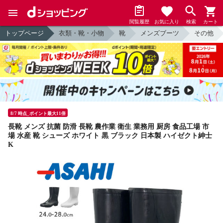
閲覧履歴
お気に入り
検索
カート
トップページ
衣類・靴・小物
靴
メンズブーツ
その他
8/7 時点_ポイント最大11倍
長靴 メンズ 抗菌 防滑 長靴 農作業 衛生 業務用 厨房 食品工場 市
場 水産 靴 シューズ ホワイト 黒 ブラック 日本製 ハイゼクト紳士
K