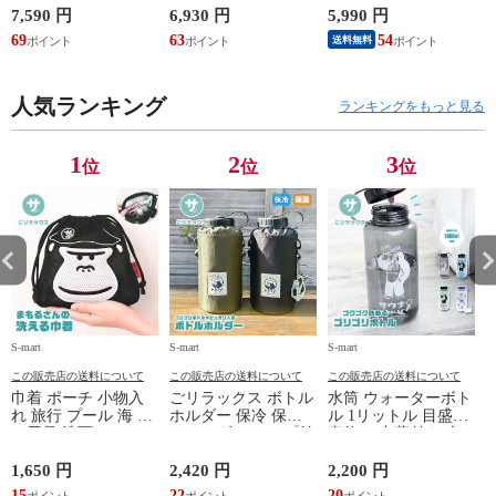
鞄 機内持ち込み 夏
シューズ 黒 トパー
ジャケット 遮熱 作
ド
7,590 円
6,930 円
5,990 円
5
スラッシャー
ズ モア 靴 カジュア
業服 作業着 上着 ア
69
63
54
4
送料無料
THRASHER r1929
ルシューズ 外反母趾
タックベース KF100
1
歩きやすい シニア
ミセス ファッション
人気ランキング
50代 60代 母の日 ギ
ランキングをもっと見る
フト プレゼント グ
レー ベージュ
TOPAZ 1410
1
2
3
位
位
位
S-mart
S-mart
S-mart
S-
この販売店の送料について
この販売店の送料について
この販売店の送料について
巾着 ポーチ 小物入
ごリラックス ボトル
水筒 ウォーターボト
れ 旅行 プール 海 バ
ホルダー 保冷 保温
ル 1リットル 目盛り
ス用品 洗面セット
ショルダー ループ付
直飲み 中蓋付き 大
洗える ゴリラ 銭湯
き 軽量グッズ 水分
容量 かわいい 軽い
サウナ ごリラックス
補給 マイボトル サ
マイボトル 動物 ア
1,650 円
2,420 円
2,200 円
1
まもるさんの洗える
ウナ 温泉 水筒 カバ
ニマル ゴリラ ごリ
15
22
20
9