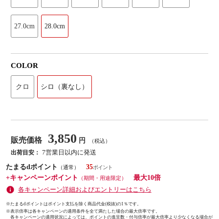
27.0cm
28.0cm
COLOR
クロ
シロ（裏なし）
3,850
販売価格
円
（税込）
7営業日以内に発送
出荷目安：
たまるdポイント
35
（通常）
+キャンペーンポイント
最大10倍
（期間・用途限定）
各キャンペーン詳細およびエントリーはこちら
※たまるdポイントはポイント支払を除く商品代金(税抜)の1％です。
※
表示倍率は各キャンペーンの適用条件を全て満たした場合の最大倍率です。
各キャンペーンの適用状況によっては、ポイントの進呈数・付与倍率が最大倍率より少なくなる場合が