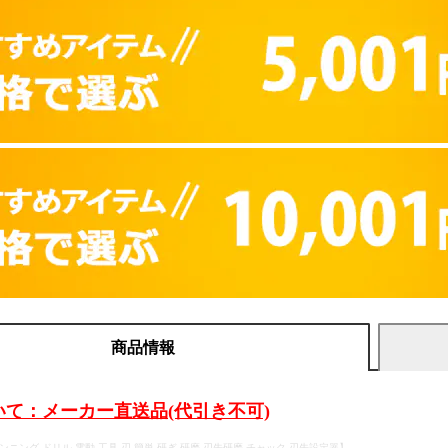
商品情報
いて：メーカー直送品(代引き不可)
ンニング ドリル 電動 工具 刃 簡単 研ぎ 研磨 刃先研磨 チャック 刃先設定器】