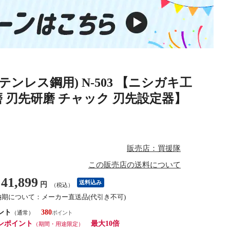
テンレス鋼用) N-503 【ニシガキ工
研磨 刃先研磨 チャック 刃先設定器】
販売店：買援隊
この販売店の送料について
41,899
送料込み
円
（税込）
納期について：メーカー直送品(代引き不可)
ント
380
（通常）
ンポイント
最大10倍
（期間・用途限定）