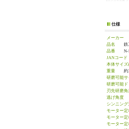
仕様
メーカー
品名
鉄工ド
品番
N-5
JANコード
本体サイズ(
重量
約3.
研磨可能サ
研磨可能ド
刃先研磨角
逃げ角度
シンニング
モーター定
モーター定
モーター定