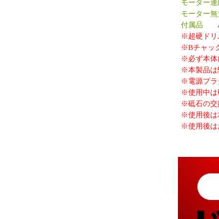
モーター連
モーター無
付属品
Aチ
※超硬ドリ
※Bチャッ
※必ず本体
※本製品は
※電源プラ
※使用中は
※砥石の交
※使用後は
※使用後は