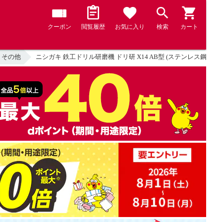
クーポン
閲覧履歴
お気に入り
検索
カート
 その他
ニシガキ 鉄工ドリル研磨機 ドリ研 X14 AB型 (ステンレス鋼用)