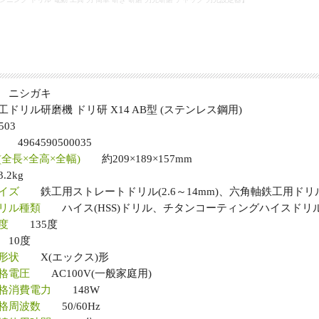
ニシガキ
リル研磨機 ドリ研 X14 AB型 (ステンレス鋼用)
03
4964590500035
全長×全高×全幅)
約209×189×157mm
2kg
イズ
鉄工用ストレートドリル(2.6～14mm)、六角軸鉄工用ドリル(7
リル種類
ハイス(HSS)ドリル、チタンコーティングハイスドリ
度
135度
10度
形状
X(エックス)形
格電圧
AC100V(一般家庭用)
格消費電力
148W
格周波数
50/60Hz