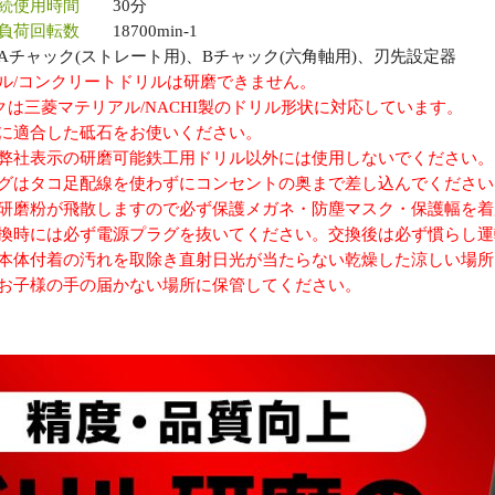
続使用時間
30分
負荷回転数
18700min-1
ャック(ストレート用)、Bチャック(六角軸用)、刃先設定器
ル/コンクリートドリルは研磨できません。
クは三菱マテリアル/NACHI製のドリル形状に対応しています。
に適合した砥石をお使いください。
弊社表示の研磨可能鉄工用ドリル以外には使用しないでください。
グはタコ足配線を使わずにコンセントの奥まで差し込んでください
研磨粉が飛散しますので必ず保護メガネ・防塵マスク・保護幅を着
換時には必ず電源プラグを抜いてください。交換後は必ず慣らし運
本体付着の汚れを取除き直射日光が当たらない乾燥した涼しい場所
お子様の手の届かない場所に保管してください。