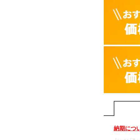
納期につ
【ニシガキ工業 シ