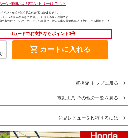
ペーン詳細およびエントリーはこちら
ポイント支払を除く商品代金(税抜)の1％です。
ンペーンの適用条件を全て満たした場合の最大倍率です。
適用状況によっては、ポイントの進呈数・付与倍率が最大倍率より少なくなる場合がござ
dカードでお支払ならポイント3倍
shopping_cart
カートに入れる
り
買援隊 トップに戻る
電動工具 その他の一覧を見る
商品レビューを投稿するには