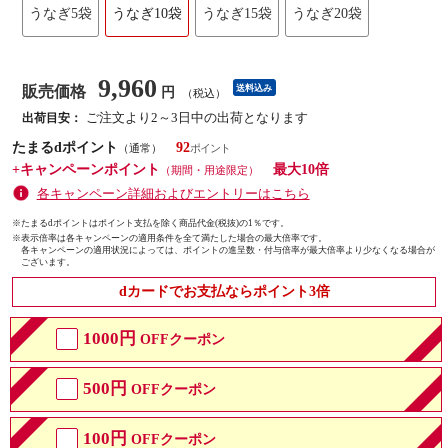
うなぎ5袋
うなぎ10袋
うなぎ15袋
うなぎ20袋
9,960
販売価格
送料込み
円
（税込）
ご注文より2～3日中の出荷となります
出荷目安：
たまるdポイント
92
（通常）
+キャンペーンポイント
最大10倍
（期間・用途限定）
各キャンペーン詳細およびエントリーはこちら
※たまるdポイントはポイント支払を除く商品代金(税抜)の1％です。
※
表示倍率は各キャンペーンの適用条件を全て満たした場合の最大倍率です。
各キャンペーンの適用状況によっては、ポイントの進呈数・付与倍率が最大倍率より少なくなる場合が
ございます。
dカードでお支払ならポイント3倍
1000円
OFFクーポン
500円
OFFクーポン
100円
OFFクーポン