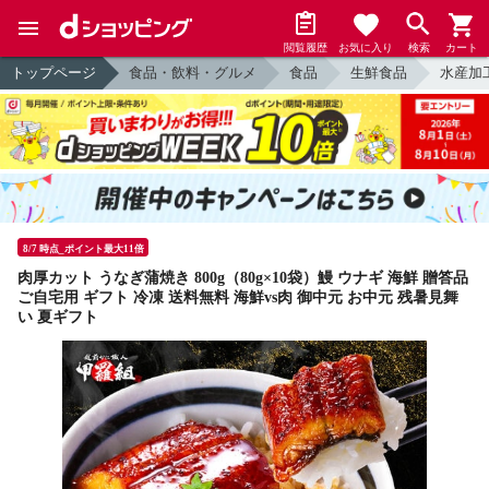
閲覧履歴
お気に入り
検索
カート
トップページ
食品・飲料・グルメ
食品
生鮮食品
水産加
8/7 時点_ポイント最大11倍
肉厚カット うなぎ蒲焼き 800g（80g×10袋）鰻 ウナギ 海鮮 贈答品
ご自宅用 ギフト 冷凍 送料無料 海鮮vs肉 御中元 お中元 残暑見舞
い 夏ギフト