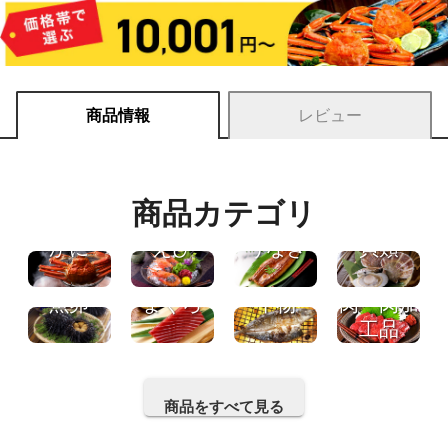
商品情報
レビュー
商品カテゴリ
かに
えび
うなぎ
貝類
肉・肉加
魚卵
まぐろ
干物
工品
商品をすべて見る