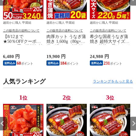
越前かに職人 甲羅組
越前かに職人 甲羅組
越前かに職人 甲羅組
この販売店の送料について
この販売店の送料について
この販売店の送料について
【8/12まで
肉厚カット うなぎ蒲
希少な国産うなぎ蒲
★50％OFFクーポン
焼き 1,600g（80g×20
焼き 超特大サイズ
焼
で6,480円⇒送料無料
袋）鰻 ウナギ 海鮮
220g前後×5尾 うなぎ
3,240円！】【訳あ
贈答品 ご自宅用 ギ
ウナギ 鰻 国産うな
り/特切れ】辛子明太
フト 冷凍 送料無料
ぎ 通販 うなぎ お取
6,480 円
19,900 円
24,980 円
9
子 めんたいこ 魚卵
海鮮vs肉 御中元 お中
り寄せ うなぎ食べ放
60
184
231
送料込み
送料込み
送料込み
おつまみ 晩酌 送料
元 残暑見舞い 夏ギ
題 うなぎ大容量 う
無料 食品 海鮮 朝食
フト
な重 ひつまぶし 冷
お弁当 海鮮vs肉
凍うなぎ 家族用
人気ランキング
ランキングをもっと見る
1
2
3
位
位
位