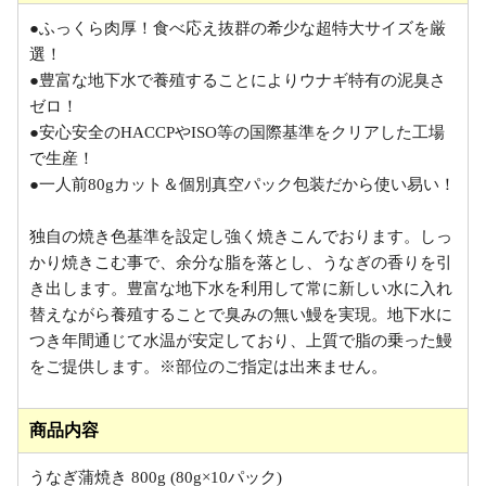
●ふっくら肉厚！食べ応え抜群の希少な超特大サイズを厳
選！
●豊富な地下水で養殖することによりウナギ特有の泥臭さ
ゼロ！
●安心安全のHACCPやISO等の国際基準をクリアした工場
で生産！
●一人前80gカット＆個別真空パック包装だから使い易い！
独自の焼き色基準を設定し強く焼きこんでおります。しっ
かり焼きこむ事で、余分な脂を落とし、うなぎの香りを引
き出します。豊富な地下水を利用して常に新しい水に入れ
替えながら養殖することで臭みの無い鰻を実現。地下水に
つき年間通じて水温が安定しており、上質で脂の乗った鰻
をご提供します。※部位のご指定は出来ません。
商品内容
うなぎ蒲焼き 800g (80g×10パック)