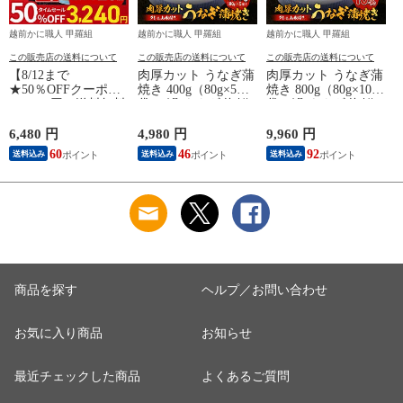
越前かに職人 甲羅組
越前かに職人 甲羅組
越前かに職人 甲羅組
この販売店の送料について
この販売店の送料について
この販売店の送料について
【8/12まで
肉厚カット うなぎ蒲
肉厚カット うなぎ蒲
★50％OFFクーポン
焼き 400g（80g×5
焼き 800g（80g×10
焼
で6,480円⇒送料無料
袋） 鰻 ウナギ 海鮮
袋）鰻 ウナギ 海鮮
3,240円！】【訳あ
贈答品 ご自宅用 ギ
贈答品 ご自宅用 ギ
り/特切れ】辛子明太
フト 冷凍 送料無料
フト 冷凍 送料無料
6,480 円
4,980 円
9,960 円
1
子 めんたいこ 魚卵
海鮮vs肉 御中元 お中
海鮮vs肉 御中元 お中
60
46
92
送料込み
送料込み
送料込み
おつまみ 晩酌 送料
元 残暑見舞い 夏ギ
元 残暑見舞い 夏ギ
無料 食品 海鮮 朝食
フト
フト
お弁当 海鮮vs肉
商品を探す
ヘルプ／お問い合わせ
お気に入り商品
お知らせ
最近チェックした商品
よくあるご質問