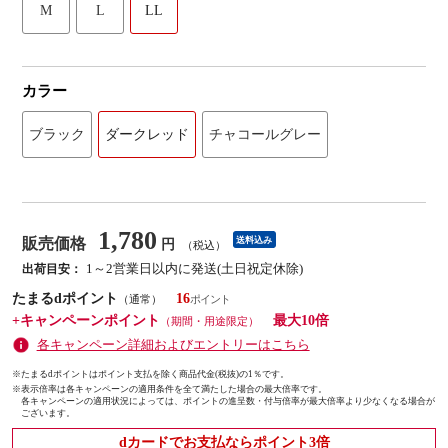
M
L
LL
カラー
ブラック
ダークレッド
チャコールグレー
1,780
販売価格
送料込み
円
（税込）
1～2営業日以内に発送(土日祝定休除)
出荷目安：
たまるdポイント
16
（通常）
+キャンペーンポイント
最大10倍
（期間・用途限定）
各キャンペーン詳細およびエントリーはこちら
※たまるdポイントはポイント支払を除く商品代金(税抜)の1％です。
※
表示倍率は各キャンペーンの適用条件を全て満たした場合の最大倍率です。
各キャンペーンの適用状況によっては、ポイントの進呈数・付与倍率が最大倍率より少なくなる場合が
ございます。
dカードでお支払ならポイント3倍