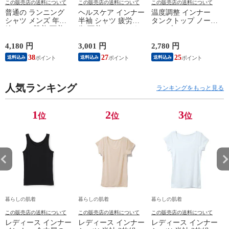
この販売店の送料について
この販売店の送料について
この販売店の送料について
普通の ランニング
ヘルスケア インナー
温度調整 インナー
シャツ メンズ 年間
半袖 シャツ 疲労回
タンクトップ ノース
綿100 % 肌着 下着 U
復 下着 インナーウ
リーブ レディース
首 Uネック 普通 タ
ェア 血行促進 遠赤
調温 女性 婦人 下着
ンクトップ ノースリ
外線 疲労軽減 ボデ
オフホワイト/ブラウ
4,180 円
3,001 円
2,780 円
2
ーブ インナー 紳士
ィケア 健康 プレゼ
ン/ブラック/チャコ
38
27
25
送料込み
送料込み
送料込み
男性 シニア 抗菌 防
ント ギフト ヘルス
ールグレー/ピンク
臭 敬老の日 父の日
ケア 一般医療機器
M/L/LL M9210T-E
M
白 M/L/LL M0100X-E
メンズ 男性 紳士 マ
人気ランキング
イナスイオン ゲルマ
ランキングをもっと見る
ニウム 25AW
K1160L-E
1
2
3
位
位
位
暮らしの肌着
暮らしの肌着
暮らしの肌着
この販売店の送料について
この販売店の送料について
この販売店の送料について
レディース インナー
レディース インナー
レディース インナー