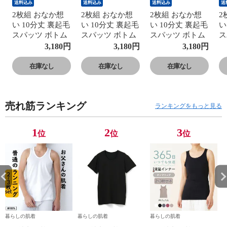
送料込み
送料込み
送料込み
送
2枚組 おなか想
2枚組 おなか想
2枚組 おなか想
2
い 10分丈 裏起毛
い 10分丈 裏起毛
い 10分丈 裏起毛
い
スパッツ ボトム
スパッツ ボトム
スパッツ ボトム
ス
ス レディース 秋
ス レディース 秋
ス レディース 秋
ス
3,180
円
3,180
円
3,180
円
冬 あったか レギ
冬 あったか レギ
冬 あったか レギ
冬
ンス パンツ 締め
ンス パンツ 締め
ンス パンツ 締め
ン
在庫なし
在庫なし
在庫なし
付けない 食い込
付けない 食い込
付けない 食い込
付
まない 防寒 お腹
まない 防寒 お腹
まない 防寒 お腹
ま
対策 暖かい 深ば
対策 暖かい 深ば
対策 暖かい 深ば
対
売れ筋ランキング
き 深履き 温活
き 深履き 温活
き 深履き 温活
き
ランキングをもっと見る
おなか想い グレ
おなか想い グレ
おなか想い グレ
お
ー/ブラック
ー/ブラック
ー/ブラック
ー
1
2
3
位
位
位
S/M/L/LL
S/M/L/LL
S/M/L/LL
S/
K5712K-RT
K5712K-RT
K5712K-RT
K
暮らしの肌着
暮らしの肌着
暮らしの肌着