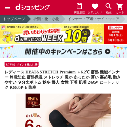
閲覧履歴
お気に入り
検索
カート
トップページ
衣類・靴・小物
インナー・下着・ナイトウエア
8/7 時点_ポイント最大11倍
レディース HEAT&STRETCH Premium ＋6.2℃ 蓄熱 機能インナ
ー 静電防止 蓄熱保温 ストレッチ 暖か あったか 薄い 裏起毛 動き
やすい ９分丈ボトム 秋冬 婦人 女性 下着 肌着 24AW ヒートテッ
ク K6635P-E 防寒