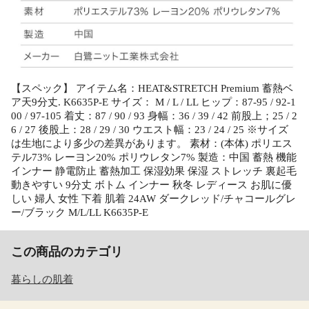
【スペック】 アイテム名：HEAT&STRETCH Premium 蓄熱ベ
ア天9分丈. K6635P-E サイズ： M / L / LL ヒップ：87-95 / 92-1
00 / 97-105 着丈：87 / 90 / 93 身幅：36 / 39 / 42 前股上；25 / 2
6 / 27 後股上：28 / 29 / 30 ウエスト幅：23 / 24 / 25 ※サイズ
は生地により多少の差異があります。 素材：(本体) ポリエス
テル73% レーヨン20% ポリウレタン7% 製造：中国 蓄熱 機能
インナー 静電防止 蓄熱加工 保湿効果 保湿 ストレッチ 裏起毛
動きやすい 9分丈 ボトム インナー 秋冬 レディース お肌に優
しい 婦人 女性 下着 肌着 24AW ダークレッド/チャコールグレ
ー/ブラック M/L/LL K6635P-E
この商品のカテゴリ
暮らしの肌着