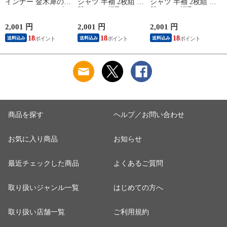
インナー 金木犀のめ
シャツ 半袖 2枚組 素
シャツ 半袖 2枚組 素
ぐみ タンクトップ
肌ドライ 汗取り フ
肌ドライ 汗取り フ
保湿 金木犀 加工 し
レンチ袖 脇汗 汗取
レンチ袖 脇汗 汗取
っとり 保湿 ストレ
り インナーシャツ
り インナーシャツ
2,001 円
2,001 円
2,001 円
1
ッチ ボタニカル タ
パッド付き 春夏 汗
パッド付き 春夏 汗
18
18
18
送料込み
送料込み
送料込み
ンクトップ 秋冬 お
染み 防止 汗 対策 綿
染み 防止 汗 対策 綿
肌に優しい 乾燥肌
混 汗とり パット付
混 汗とり パット付
L
乾燥 キンモクセイ
き 吸汗速乾 白鷲ニ
き 吸汗速乾 白鷲ニ
婦人 女性 下着 肌着
ット工業 S5022B-RT
ット工業 S5022B-RT
24AW M/L/LL
涼しい 肌着
涼しい 肌着
M5480P-E 防寒
商品を探す
ヘルプ／お問い合わせ
お気に入り商品
お知らせ
最近チェックした商品
よくあるご質問
取り扱いジャンル一覧
はじめての方へ
取り扱い店舗一覧
ご利用規約