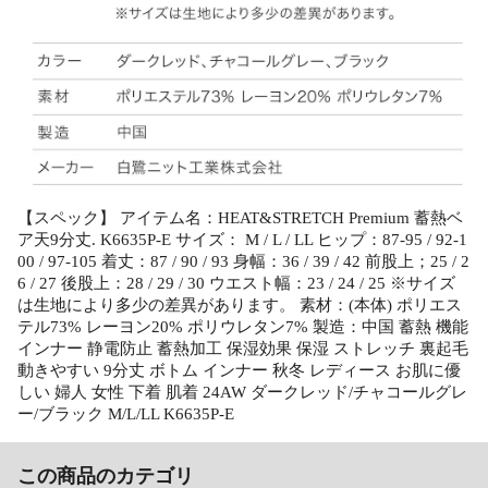
【スペック】 アイテム名：HEAT&STRETCH Premium 蓄熱ベ
ア天9分丈. K6635P-E サイズ： M / L / LL ヒップ：87-95 / 92-1
00 / 97-105 着丈：87 / 90 / 93 身幅：36 / 39 / 42 前股上；25 / 2
6 / 27 後股上：28 / 29 / 30 ウエスト幅：23 / 24 / 25 ※サイズ
は生地により多少の差異があります。 素材：(本体) ポリエス
テル73% レーヨン20% ポリウレタン7% 製造：中国 蓄熱 機能
インナー 静電防止 蓄熱加工 保湿効果 保湿 ストレッチ 裏起毛
動きやすい 9分丈 ボトム インナー 秋冬 レディース お肌に優
しい 婦人 女性 下着 肌着 24AW ダークレッド/チャコールグレ
ー/ブラック M/L/LL K6635P-E
この商品のカテゴリ