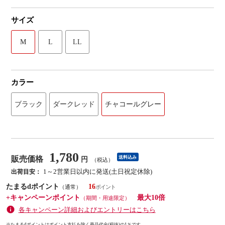
サイズ
M
L
LL
カラー
ブラック
ダークレッド
チャコールグレー
1,780
販売価格
送料込み
円
（税込）
1～2営業日以内に発送(土日祝定休除)
出荷目安：
たまるdポイント
16
（通常）
+キャンペーンポイント
最大10倍
（期間・用途限定）
各キャンペーン詳細およびエントリーはこちら
※たまるdポイントはポイント支払を除く商品代金(税抜)の1％です。