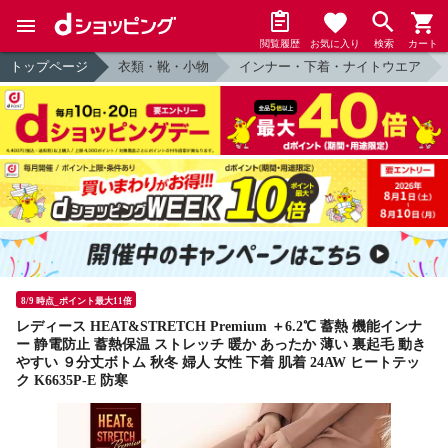
閲覧履歴
お気に入り
検索
カート
トップページ
衣類・靴・小物
インナー・下着・ナイトウエア
8/9 時点_ポイント最大11倍
レディース HEAT&STRETCH Premium ＋6.2℃ 蓄熱 機能インナ
ー 静電防止 蓄熱保温 ストレッチ 暖か あったか 薄い 裏起毛 動き
やすい ９分丈ボトム 秋冬 婦人 女性 下着 肌着 24AW ヒートテッ
ク K6635P-E 防寒