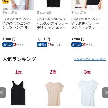
暮らしの肌着
暮らしの肌着
暮らしの肌着
この販売店の送料について
この販売店の送料について
この販売店の送料について
普通の ランニング
ヘルスケア インナー
温度調整 インナー
シャツ メンズ 年間
半袖 シャツ 疲労回
タンクトップ ノース
綿100 % 肌着 下着 U
復 下着 インナーウ
リーブ レディース
首 Uネック 普通 タ
ェア 血行促進 遠赤
調温 女性 婦人 下着
ンクトップ ノースリ
外線 疲労軽減 ボデ
オフホワイト/ブラウ
4,180 円
3,001 円
2,780 円
2
ーブ インナー 紳士
ィケア 健康 プレゼ
ン/ブラック/チャコ
38
27
25
送料込み
送料込み
送料込み
男性 シニア 抗菌 防
ント ギフト ヘルス
ールグレー/ピンク
臭 敬老の日 父の日
ケア 一般医療機器
M/L/LL M9210T-E
M
白 M/L/LL M0100X-E
メンズ 男性 紳士 マ
人気ランキング
イナスイオン ゲルマ
ランキングをもっと見る
ニウム 25AW
K1160L-E
1
2
3
位
位
位