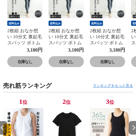
送料込み
送料込み
送料込み
送
2枚組 おなか想
2枚組 おなか想
2枚組 おなか想
2
い 10分丈 裏起毛
い 10分丈 裏起毛
い 10分丈 裏起毛
い
スパッツ ボトム
スパッツ ボトム
スパッツ ボトム
ス
ス レディース 秋
ス レディース 秋
ス レディース 秋
ス
3,180
円
3,180
円
3,180
円
冬 あったか レギ
冬 あったか レギ
冬 あったか レギ
冬
ンス パンツ 締め
ンス パンツ 締め
ンス パンツ 締め
ン
在庫なし
在庫なし
在庫なし
付けない 食い込
付けない 食い込
付けない 食い込
付
まない 防寒 お腹
まない 防寒 お腹
まない 防寒 お腹
ま
対策 暖かい 深ば
対策 暖かい 深ば
対策 暖かい 深ば
対
売れ筋ランキング
き 深履き 温活
き 深履き 温活
き 深履き 温活
き
ランキングをもっと見る
おなか想い グレ
おなか想い グレ
おなか想い グレ
お
ー/ブラック
ー/ブラック
ー/ブラック
ー
1
2
3
位
位
位
S/M/L/LL
S/M/L/LL
S/M/L/LL
S/
K5712K-RT
K5712K-RT
K5712K-RT
K