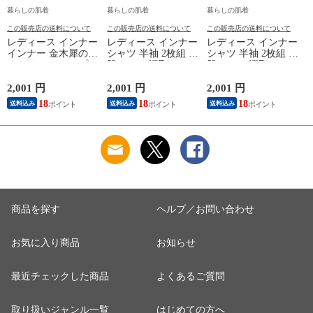
暮らしの肌着
暮らしの肌着
暮らしの肌着
この販売店の送料について
この販売店の送料について
この販売店の送料について
レディース インナー
レディース インナー
レディース インナー
インナー 金木犀のめ
シャツ 半袖 2枚組 素
シャツ 半袖 2枚組 素
ぐみ タンクトップ
肌ドライ 汗取り フ
肌ドライ 汗取り フ
保湿 金木犀 加工 し
レンチ袖 脇汗 汗取
レンチ袖 脇汗 汗取
っとり 保湿 ストレ
り インナーシャツ
り インナーシャツ
2,001 円
2,001 円
2,001 円
1
ッチ ボタニカル タ
パッド付き 春夏 汗
パッド付き 春夏 汗
18
18
18
送料込み
送料込み
送料込み
ンクトップ 秋冬 お
染み 防止 汗 対策 綿
染み 防止 汗 対策 綿
肌に優しい 乾燥肌
混 汗とり パット付
混 汗とり パット付
L
乾燥 キンモクセイ
き 吸汗速乾 白鷲ニ
き 吸汗速乾 白鷲ニ
婦人 女性 下着 肌着
ット工業 S5022B-RT
ット工業 S5022B-RT
24AW M/L/LL
涼しい 肌着
涼しい 肌着
M5480P-E 防寒
商品を探す
ヘルプ／お問い合わせ
お気に入り商品
お知らせ
最近チェックした商品
よくあるご質問
取り扱いジャンル一覧
はじめての方へ