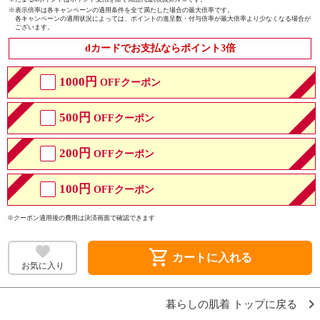
※
表示倍率は各キャンペーンの適用条件を全て満たした場合の最大倍率です。
各キャンペーンの適用状況によっては、ポイントの進呈数・付与倍率が最大倍率より少なくなる場合が
ございます。
dカードでお支払ならポイント3倍
1000円
OFFクーポン
500円
OFFクーポン
200円
OFFクーポン
100円
OFFクーポン
※クーポン適用後の費用は決済画面で確認できます
shopping_cart
カートに入れる
お気に入り
暮らしの肌着 トップに戻る