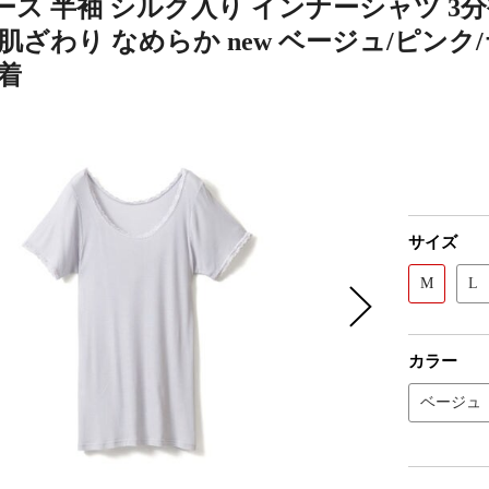
ス 半袖 シルク入り インナーシャツ 3分
肌ざわり なめらか new ベージュ/ピンク/ライト
着
サイズ
M
L
カラー
ベージュ