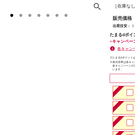
［在庫な
販売価格
出荷目安：
たまるdポイ
+キャンペー
各キャン
※たまるdポイントは
※
表示倍率は各キャ
各キャンペーンの
います。