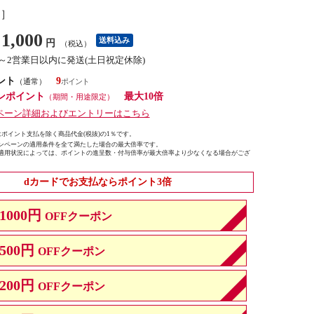
し］
1,000
送料込み
円
（税込）
1～2営業日以内に発送(土日祝定休除)
ント
9
（通常）
ンポイント
最大10倍
（期間・用途限定）
ペーン詳細およびエントリーはこちら
ポイント支払を除く商品代金(税抜)の1％です。
ンペーンの適用条件を全て満たした場合の最大倍率です。
適用状況によっては、ポイントの進呈数・付与倍率が最大倍率より少なくなる場合がござ
dカードでお支払ならポイント3倍
1000円
OFFクーポン
500円
OFFクーポン
200円
OFFクーポン