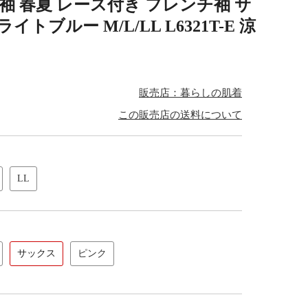
袖 春夏 レース付き フレンチ袖 サ
ブルー M/L/LL L6321T-E 涼
販売店：暮らしの肌着
この販売店の送料について
LL
サックス
ピンク