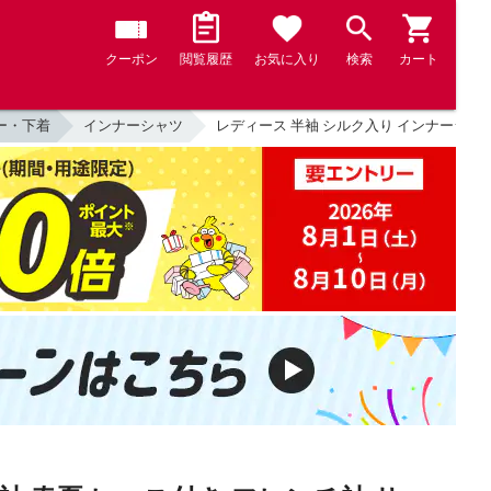
クーポン
閲覧履歴
お気に入り
検索
カート
ー・下着
インナーシャツ
レディース 半袖 シルク入り インナーシャツ 3