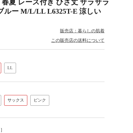
 春夏 レース付き ひざ丈 サラサラ
 M/L/LL L6325T-E 涼しい
販売店：暮らしの肌着
この販売店の送料について
LL
サックス
ピンク
し］