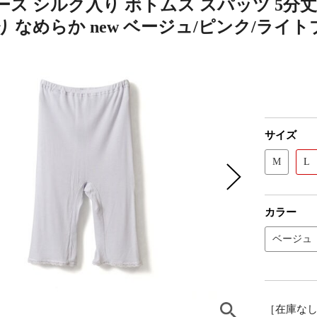
ス シルク入り ボトムス スパッツ 5分丈
 なめらか new ベージュ/ピンク/ライトブルー
サイズ
M
L
カラー
ベージュ
［在庫な