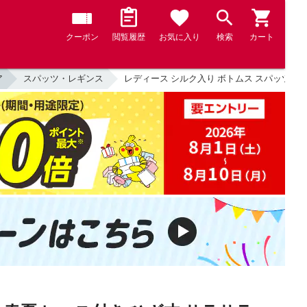
クーポン
閲覧履歴
お気に入り
検索
カート
ア
スパッツ・レギンス
レディース シルク入り ボトムス スパッツ 5分丈 