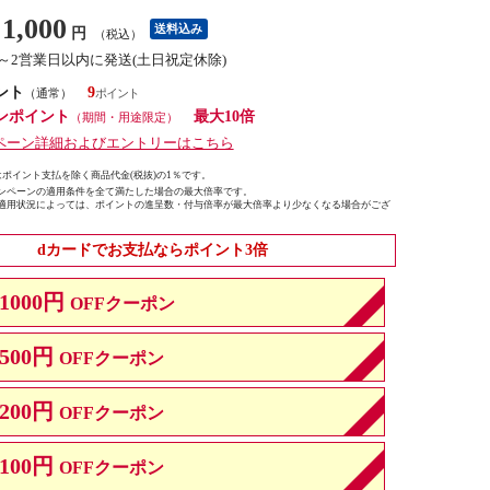
1,000
送料込み
円
（税込）
1～2営業日以内に発送(土日祝定休除)
ント
9
（通常）
ンポイント
最大10倍
（期間・用途限定）
ペーン詳細およびエントリーはこちら
ポイント支払を除く商品代金(税抜)の1％です。
ンペーンの適用条件を全て満たした場合の最大倍率です。
適用状況によっては、ポイントの進呈数・付与倍率が最大倍率より少なくなる場合がござ
dカードでお支払ならポイント3倍
1000円
OFFクーポン
500円
OFFクーポン
200円
OFFクーポン
100円
OFFクーポン