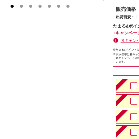
販売価格
出荷目安：
たまるdポイ
+キャンペー
各キャン
※たまるdポイントは
※
表示倍率は各キャ
各キャンペーンの
います。