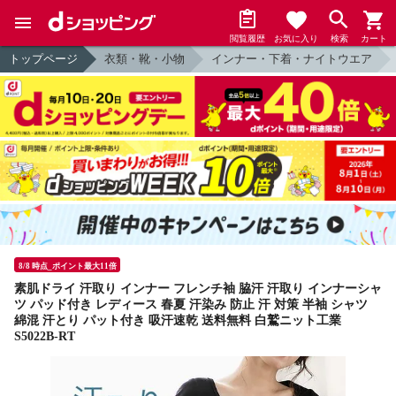
閲覧履歴
お気に入り
検索
カート
トップページ
衣類・靴・小物
インナー・下着・ナイトウエア
8/8 時点_ポイント最大11倍
素肌ドライ 汗取り インナー フレンチ袖 脇汗 汗取り インナーシャ
ツ パッド付き レディース 春夏 汗染み 防止 汗 対策 半袖 シャツ
綿混 汗とり パット付き 吸汗速乾 送料無料 白鷲ニット工業
S5022B-RT