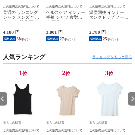
この販売店の送料について
この販売店の送料について
この販売店の送料について
普通の ランニング
ヘルスケア インナー
温度調整 インナー
シャツ メンズ 年間
半袖 シャツ 疲労回
タンクトップ ノース
綿100 % 肌着 下着 U
復 下着 インナーウ
リーブ レディース
首 Uネック 普通 タ
ェア 血行促進 遠赤
調温 女性 婦人 下着
ンクトップ ノースリ
外線 疲労軽減 ボデ
オフホワイト/ブラウ
4,180 円
3,001 円
2,780 円
2
ーブ インナー 紳士
ィケア 健康 プレゼ
ン/ブラック/チャコ
38
27
25
送料込み
送料込み
送料込み
男性 シニア 抗菌 防
ント ギフト ヘルス
ールグレー/ピンク
臭 敬老の日 父の日
ケア 一般医療機器
M/L/LL M9210T-E
M
白 M/L/LL M0100X-E
メンズ 男性 紳士 マ
人気ランキング
イナスイオン ゲルマ
ランキングをもっと見る
ニウム 25AW
K1160L-E
1
2
3
位
位
位
暮らしの肌着
暮らしの肌着
暮らしの肌着
この販売店の送料について
この販売店の送料について
この販売店の送料について