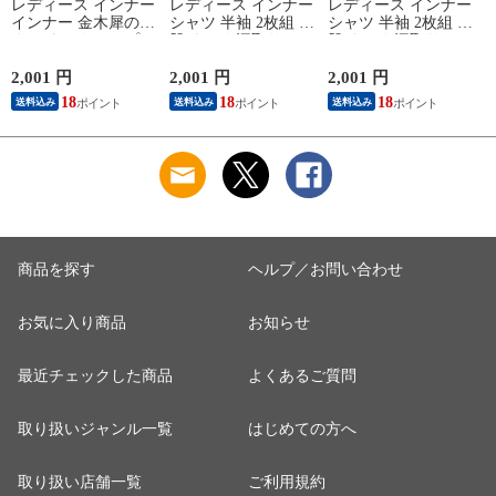
レディース インナー
レディース インナー
レディース インナー
インナー 金木犀のめ
シャツ 半袖 2枚組 素
シャツ 半袖 2枚組 素
ぐみ タンクトップ
肌ドライ 汗取り フ
肌ドライ 汗取り フ
保湿 金木犀 加工 し
レンチ袖 脇汗 汗取
レンチ袖 脇汗 汗取
っとり 保湿 ストレ
り インナーシャツ
り インナーシャツ
2,001 円
2,001 円
2,001 円
1
ッチ ボタニカル タ
パッド付き 春夏 汗
パッド付き 春夏 汗
18
18
18
送料込み
送料込み
送料込み
ンクトップ 秋冬 お
染み 防止 汗 対策 綿
染み 防止 汗 対策 綿
肌に優しい 乾燥肌
混 汗とり パット付
混 汗とり パット付
L
乾燥 キンモクセイ
き 吸汗速乾 白鷲ニ
き 吸汗速乾 白鷲ニ
婦人 女性 下着 肌着
ット工業 S5022B-RT
ット工業 S5022B-RT
24AW M/L/LL
涼しい 肌着
涼しい 肌着
M5480P-E 防寒
商品を探す
ヘルプ／お問い合わせ
お気に入り商品
お知らせ
最近チェックした商品
よくあるご質問
取り扱いジャンル一覧
はじめての方へ
取り扱い店舗一覧
ご利用規約